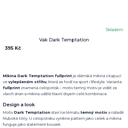
Skladem
Vak Dark Temptation
395 Kč
Mikina Dark Temptation fullprint
je dámská mikina s kapucí
ve
vylepšeném střihu
, která se hodí na sport i lifestyle. Varianta
fullprint
znamená celopotisk – motiv temný motiv je vidět ze
všech stran a mikina udělá hlavní dojem celé kombinace.
Design a look
Motiv
Dark Temptation
staví na tématu
temný motiv
a náladě
hluboké tóny. U celopotisku vynikne pattern jako celek a mikina
funguje jako statement kousek.