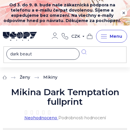
Přejít
Od 3. do 9. 8. bude naše zákaznická podpora na
na
telefonu a e-mailu čerpat dovolenou. Šijeme a
obsah
expedujeme bez omezení. Na všechny e-maily
odpovíme hned po návratu. Děkujeme za pochopení.
CZK
Nákupní
košík
Ženy
Mikiny
Domů
Mikina Dark Temptation
fullprint
Průměrné
Neohodnoceno
Podrobnosti hodnocení
hodnocení
produktu