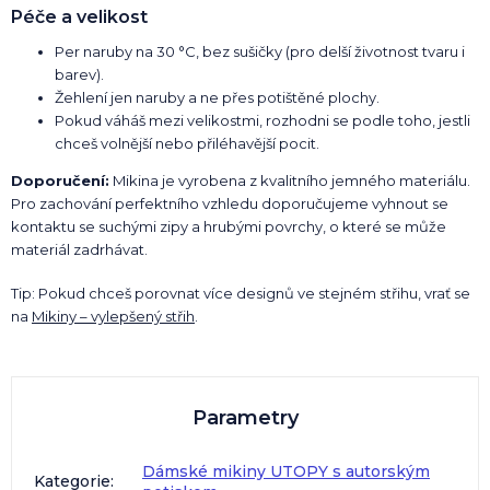
Péče a velikost
Per naruby na 30 °C, bez sušičky (pro delší životnost tvaru i
barev).
Žehlení jen naruby a ne přes potištěné plochy.
Pokud váháš mezi velikostmi, rozhodni se podle toho, jestli
chceš volnější nebo přiléhavější pocit.
Doporučení:
Mikina je vyrobena z kvalitního jemného materiálu.
Pro zachování perfektního vzhledu doporučujeme vyhnout se
kontaktu se suchými zipy a hrubými povrchy, o které se může
materiál zadrhávat.
Tip: Pokud chceš porovnat více designů ve stejném střihu, vrať se
na
Mikiny – vylepšený střih
.
Parametry
Dámské mikiny UTOPY s autorským
Kategorie
: