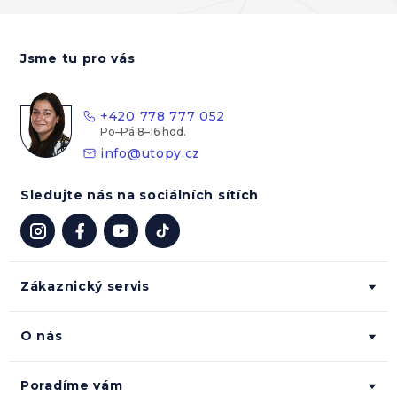
Z
á
Jsme tu pro vás
p
a
t
+420 778 777 052
í
info
@
utopy.cz
Sledujte nás na sociálních sítích
Zákaznický servis
O nás
Poradíme vám