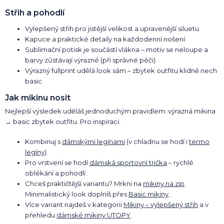
Střih a pohodlí
Vylepšený střih pro jistější velikost a upravenější siluetu.
Kapuce a praktické detaily na každodenní nošení.
Sublimační potisk je součástí vlákna – motiv se neloupe a
barvy zůstávají výrazné (při správné péči).
Výrazný fullprint udělá look sám – zbytek outfitu klidně nech
basic.
Jak mikinu nosit
Nejlepší výsledek uděláš jednoduchým pravidlem: výrazná mikina
→ basic zbytek outfitu. Pro inspiraci:
Kombinuj s
dámskými legínami
(v chladnu se hodí i
termo
legíny
).
Pro vrstvení se hodí
dámská sportovní trička
– rychlé
oblékání a pohodlí.
Chceš praktičtější variantu? Mrkni na
mikiny na zip
.
Minimalistický look doplníš přes
Basic mikiny
.
Více variant najdeš v kategorii
Mikiny – vylepšený střih
a v
přehledu
dámské mikiny UTOPY
.