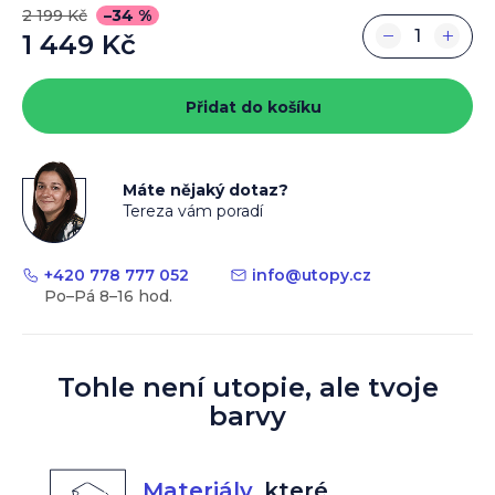
2 199 Kč
–34 %
−
+
1 449 Kč
Měrná
cena:
Přidat do košíku
Máte nějaký dotaz?
Tereza vám poradí
+420 778 777 052
info
@
utopy.cz
Tohle není utopie, ale tvoje
barvy
Materiály
,
které