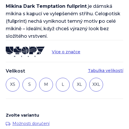
Mikina Dark Temptation fullprint
je dámská
mikina s kapucí ve vylepšeném střihu. Celopotisk
(fullprint) nechá vyniknout temný motiv po celé
mikině – ideální, když chceš výrazný look bez
složitého vrstvení.
Více o značce
Tabulka velikostí
Velikost
XS
S
M
L
XL
XXL
Zvolte variantu
Možnosti doručení