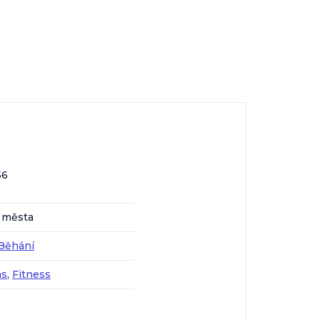
56
o města
Běhání
as
,
Fitness