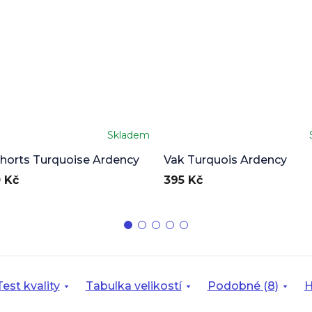
Skladem
shorts Turquoise Ardency
Vak Turquois Ardency
 Kč
395 Kč
Test kvality
Tabulka velikostí
Podobné (8)
H