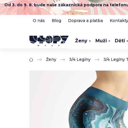
Přejít
Od 3. do 9. 8. bude naše zákaznická podpora na telefo
na
obsah
O nás
Blog
Doprava a platba
Kontakt
Ženy
Muži
Děti
Ženy
3/4 Legíny
3/4 Legíny 
Domů