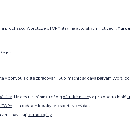
es i na procházku. A protože UTOPY staví na autorských motivech,
Turqu
rénink.
tota v pohybu a čisté zpracování. Sublimační tisk dává barvám výdrž: od
á tílka
. Na cestu z tréninku přidej
dámské mikiny
a pro oporu doplň
s
 UTOPY
– najdeš tam kousky pro sport i volný čas.
a zimu navazují
termo legíny
.