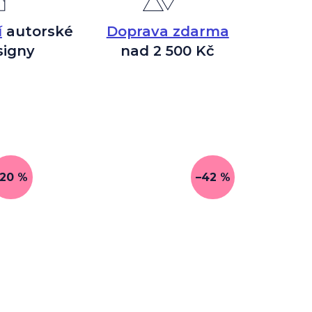
í
autorské
Doprava zdarma
signy
nad 2 500 Kč
–20 %
–42 %