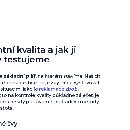
ní kvalita a jak ji
y testujeme
je
základní pilíř
, na kterém stavíme. Našich
vážíme a nechceme je zbytečně vystavovat
ituacím, jako je
reklamace zboží
.
to na kontrole kvality důkladně záležet, je
tomu někdy používáme i netradiční metody.
istota.
né švy