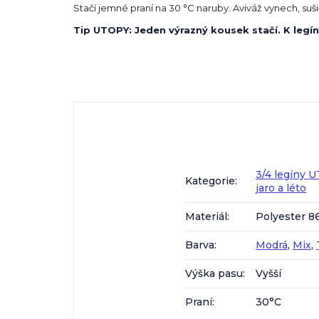
Stačí jemné praní na 30 °C naruby. Aviváž vynech, sušič
Tip UTOPY: Jeden výrazný kousek stačí. K legín
3/4 legíny 
Kategorie
:
jaro a léto
Materiál
:
Polyester 8
Barva
:
Modrá
,
Mix
,
Výška pasu
:
Vyšší
Praní
:
30°C