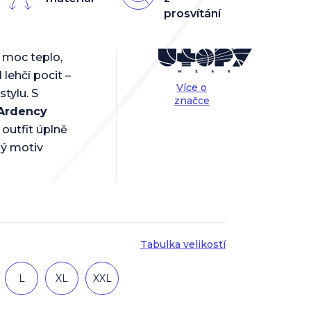
prosvítání
h moc teplo,
lehčí pocit –
Více o
tylu. S
značce
Ardency
 outfit úplně
ký motiv
Tabulka velikostí
L
XL
XXL