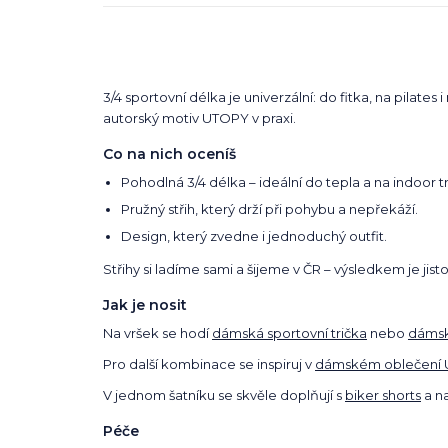
3/4 sportovní délka je univerzální: do fitka, na pilat
autorský motiv UTOPY v praxi.
Co na nich oceníš
Pohodlná 3/4 délka – ideální do tepla a na indoor t
Pružný střih, který drží při pohybu a nepřekáží.
Design, který zvedne i jednoduchý outfit.
Střihy si ladíme sami a šijeme v ČR – výsledkem je jis
Jak je nosit
Na vršek se hodí
dámská sportovní trička
nebo
dámsk
Pro další kombinace se inspiruj v
dámském oblečení
V jednom šatníku se skvěle doplňují s
biker shorts
a n
Péče