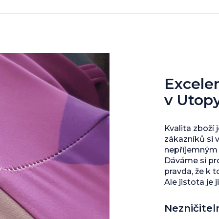
Excelent
v Utop
Kvalita zboží 
zákazníků si 
nepříjemným s
Dáváme si pro
pravda, že k 
Ale jistota je j
Nezničitel