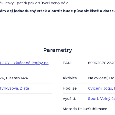
ku taky – potisk pak drží tvar i barvy déle.
ám dej jednoduchý vršek a outfit bude působit čistě a draze.
Parametry
UTOPY – zkrácené legíny na
EAN
:
85962670224
6%, Elastan 14%
Aktivita
:
Na cvičení, D
Tyrkysová
,
Zlatá
Hodí se
:
Cvičení
,
Jógu
,
Využití
:
Sport
,
Volný č
Metoda tisku
:
Sublimace