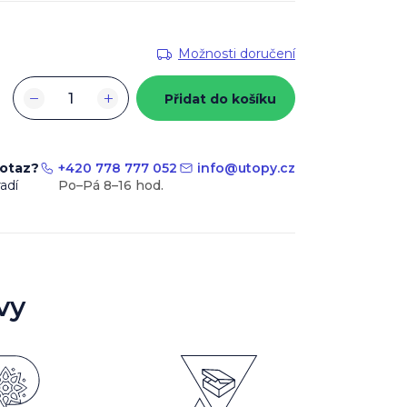
Možnosti doručení
−
+
Přidat do košíku
dotaz?
+420 778 777 052
info
@
utopy.cz
adí
vy