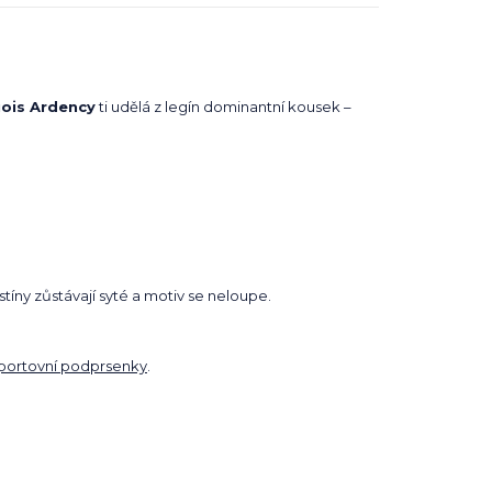
ois Ardency
ti udělá z legín dominantní kousek –
stíny zůstávají syté a motiv se neloupe.
portovní podprsenky
.