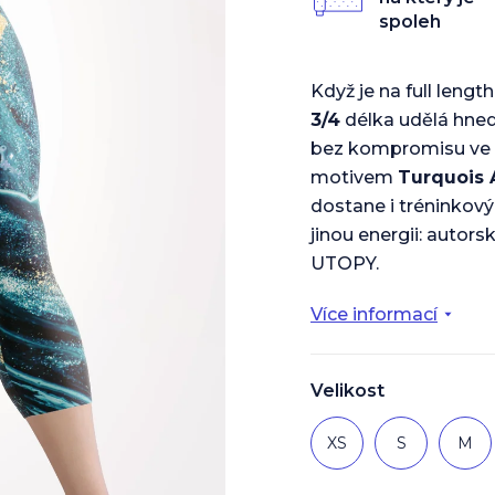
z
spoleh
5
hvězdiček.
Když je na full lengt
3/4
délka udělá hned 
bez kompromisu ve s
motivem
Turquois 
dostane i tréninkový
jinou energii: autors
UTOPY.
Více informací
Velikost
XS
S
M