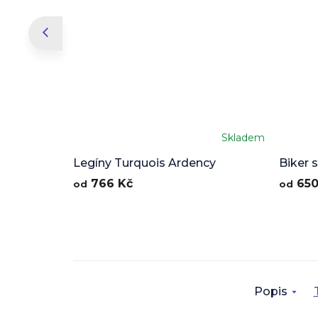
Skladem
Legíny Turquois Ardency
Biker 
766 Kč
650
od
od
Popis