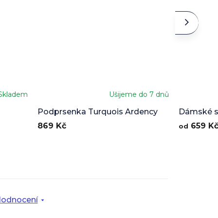
Skladem
Ušijeme do 7 dnů
Podprsenka Turquois Ardency
Dámské sp
Turquois 
869 Kč
659 K
od
odnocení