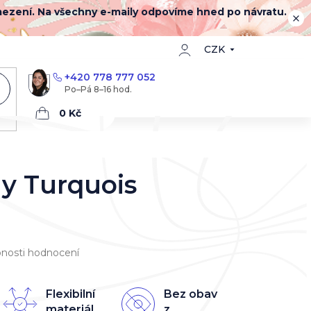
mezení. Na všechny e-maily odpovíme hned po návratu.
CZK
+420 778 777 052
Nákupní
košík
ny Turquois
nosti hodnocení
Flexibilní
Bez obav
materiál
z