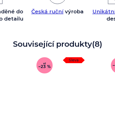
aděné do
Česká ruční
výroba
Unikátn
o detailu
de
Související produkty
(8)
Sleva
až
–23 %