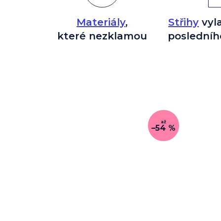
Materiály
,
Střihy
vyl
které nezklamou
posledníh
až
–54 %