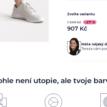
Zvolte variantu
1 249 Kč
–27 %
907 Kč
Měrná
cena:
Máte nějaký 
Tereza vám por
ohle není utopie, ale tvoje bar