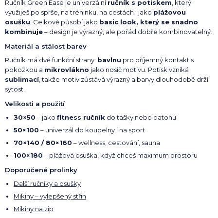
Ručník Green Ease je univerzální
ručník s potiskem
, který
využiješ po sprše, na tréninku, na cestách i jako
plážovou
osušku
. Celkově působí jako
basic look, který se snadno
kombinuje
– design je výrazný, ale pořád dobře kombinovatelný.
Materiál a stálost barev
Ručník má dvě funkční strany:
bavlnu
pro příjemný kontakt s
pokožkou a
mikrovlákno
jako nosič motivu. Potisk vzniká
sublimací
, takže motiv zůstává výrazný a barvy dlouhodobě drží
sytost.
Velikosti a použití
30×50
– jako
fitness ručník
do tašky nebo batohu
50×100
– univerzál do koupelny i na sport
70×140 / 80×160
– wellness, cestování, sauna
100×180
– plážová osuška, když chceš maximum prostoru
Doporučené prolinky
Další ručníky a osušky
Mikiny – vylepšený střih
Mikiny na zip