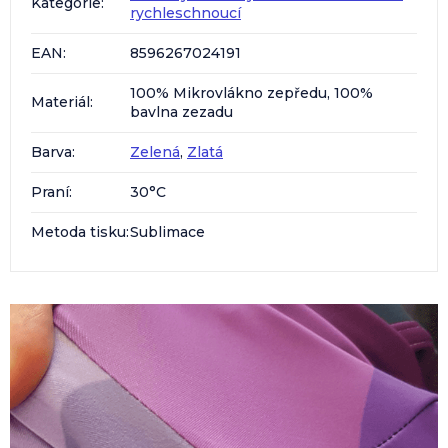
Kategorie
:
rychleschnoucí
EAN
:
8596267024191
100% Mikrovlákno zepředu, 100%
Materiál
:
bavlna zezadu
Barva
:
Zelená
,
Zlatá
Praní
:
30°C
Metoda tisku
:
Sublimace