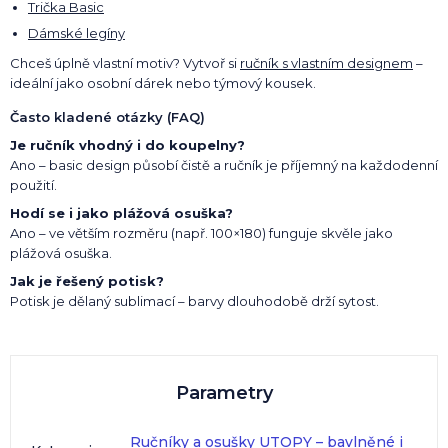
Trička Basic
Dámské legíny
Chceš úplně vlastní motiv? Vytvoř si
ručník s vlastním designem
–
ideální jako osobní dárek nebo týmový kousek.
Často kladené otázky (FAQ)
Je ručník vhodný i do koupelny?
Ano – basic design působí čistě a ručník je příjemný na každodenní
použití.
Hodí se i jako plážová osuška?
Ano – ve větším rozměru (např. 100×180) funguje skvěle jako
plážová osuška.
Jak je řešený potisk?
Potisk je dělaný sublimací – barvy dlouhodobě drží sytost.
Parametry
Ručníky a osušky UTOPY – bavlněné i