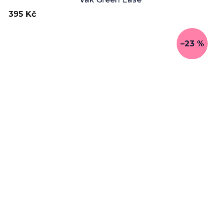
395 Kč
–23 %