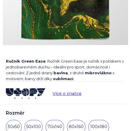
Ručník Green Ease
. Ručník Green Ease je ručník s potiskem v
jednobarevném duchu – ideální pro sport, domácnost i
cestování. Z jedné strany
bavlna
, z druhé
mikrovlákno
s
motivem; barvy drží díky
sublimaci
.
Více o značce
Rozměr
30x50
50x100
70x140
80x160
100x180