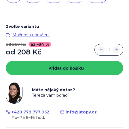
Zvolte variantu
Možnosti doručení
od 269 Kč
až –34 %
−
+
od
208 Kč
Měrná
cena:
Přidat do košíku
Máte nějaký dotaz?
Tereza vám poradí
+420 778 777 052
info
@
utopy.cz