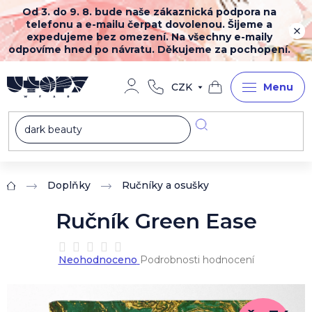
Přejít
Od 3. do 9. 8. bude naše zákaznická podpora na
na
telefonu a e-mailu čerpat dovolenou. Šijeme a
obsah
expedujeme bez omezení. Na všechny e-maily
odpovíme hned po návratu. Děkujeme za pochopení.
CZK
Nákupní
košík
Doplňky
Ručníky a osušky
Domů
Ručník Green Ease
Průměrné
Neohodnoceno
Podrobnosti hodnocení
hodnocení
produktu
je
0,0