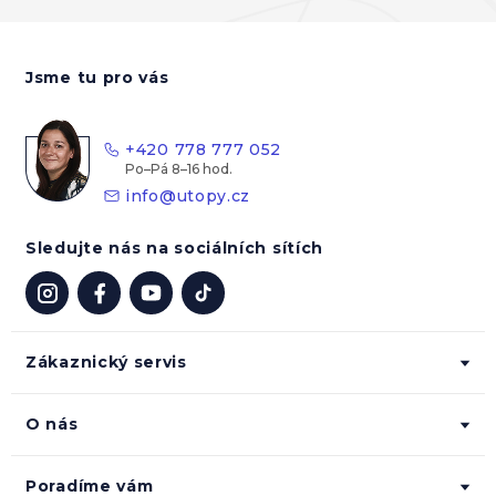
Z
á
Jsme tu pro vás
p
a
t
+420 778 777 052
í
info
@
utopy.cz
Sledujte nás na sociálních sítích
Zákaznický servis
O nás
Poradíme vám