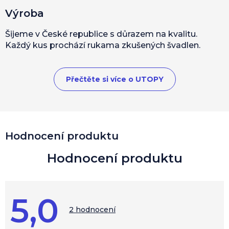
Výroba
Šijeme v České republice s důrazem na kvalitu.
Každý kus prochází rukama zkušených švadlen.
Přečtěte si více o UTOPY
V
Hodnocení produktu
ý
p
i
s
h
o
5,0
d
Průměrné
hodnocení
2 hodnocení
n
produktu
o
je