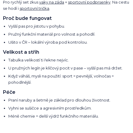
Pro rychlý set zkus
vaky na záda
+
sportovní podprsenky
. Na cestu
se hodí i
sportovní trička
.
Proč bude fungovat
Vyšší pas pro jistotu v pohybu.
Pružný funkční materiál pro volnost a pohodlí.
Ušito v ČR – lokální výroba pod kontrolou.
Velikost a střih
Tabulka velikostí ti řekne nejvíc.
U pružných legín je klíčový pocit v pase – vyšší pas má držet.
Když váháš, mysli na použití: sport = pevnější, volnočas =
pohodlnější.
Péče
Praní naruby a šetrně je základ pro dlouhou životnost.
Vyhni se sušičce a agresivním prostředkům.
Méně chemie = delší výdrž funkčního materiálu.