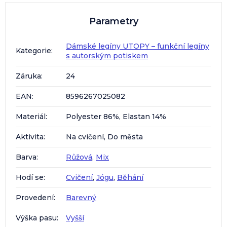
Parametry
Dámské legíny UTOPY – funkční legíny
Kategorie
:
s autorským potiskem
Záruka
:
24
EAN
:
8596267025082
Materiál
:
Polyester 86%, Elastan 14%
Aktivita
:
Na cvičení, Do města
Barva
:
Růžová
,
Mix
Hodí se
:
Cvičení
,
Jógu
,
Běhání
Provedení
:
Barevný
Výška pasu
:
Vyšší