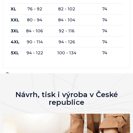
XL
76 - 92
82 - 102
74
XXL
80 - 94
84 - 104
74
3XL
84 - 106
92 - 116
74
4XL
90 - 114
94 - 126
74
5XL
94 - 122
100 - 134
74
0x
0x
0x
0x
Návrh, tisk i výroba v České
republice