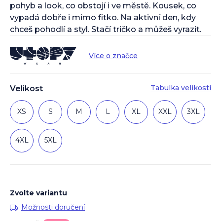
pohyb a look, co obstojí i ve městě. Kousek, co
vypadá dobře i mimo fitko. Na aktivní den, kdy
chceš pohodlí a styl. Stačí tričko a můžeš vyrazit.
Více o značce
Tabulka velikostí
Velikost
XS
S
M
L
XL
XXL
3XL
4XL
5XL
Zvolte variantu
Možnosti doručení