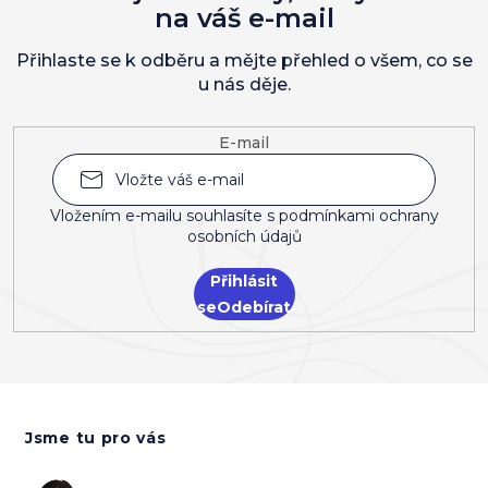
na váš e-mail
Přihlaste se k odběru a mějte přehled o všem, co se
u nás děje.
E-mail
Vložením e-mailu souhlasíte s
podmínkami ochrany
osobních údajů
Přihlásit
se
Z
á
Jsme tu pro vás
p
a