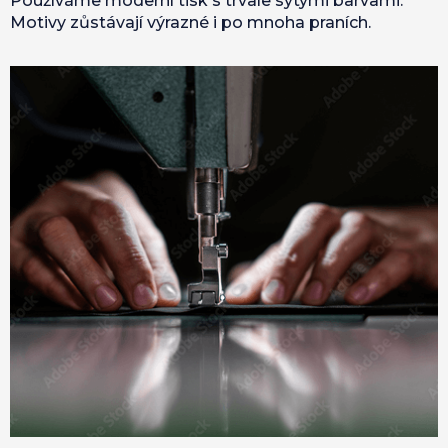
Používáme moderní tisk s trvale sytými barvami.
Motivy zůstávají výrazné i po mnoha praních.