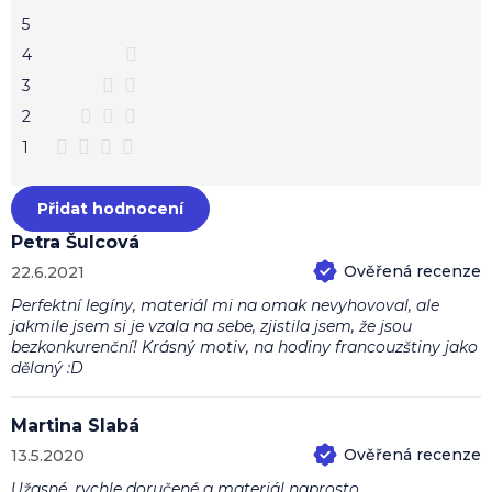
c
5,0
z
e
5
5
n
hvězdiček.
4
í
3
2
1
Přidat hodnocení
Petra Šulcová
22.6.2021
Hodnocení produktu je 5 z 5 hvězdiček.
Perfektní legíny, materiál mi na omak nevyhovoval, ale
jakmile jsem si je vzala na sebe, zjistila jsem, že jsou
bezkonkurenční! Krásný motiv, na hodiny francouzštiny jako
dělaný :D
Martina Slabá
13.5.2020
Hodnocení produktu je 5 z 5 hvězdiček.
Užasné, rychle doručené a materiál naprosto