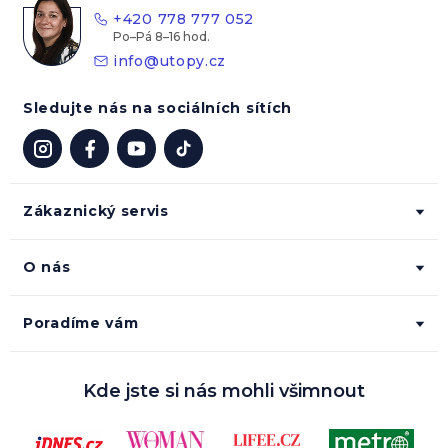
t
+420 778 777 052
í
info
@
utopy.cz
Sledujte nás na sociálních sítích
Zákaznický servis
O nás
Poradíme vám
Kde jste si nás mohli všimnout