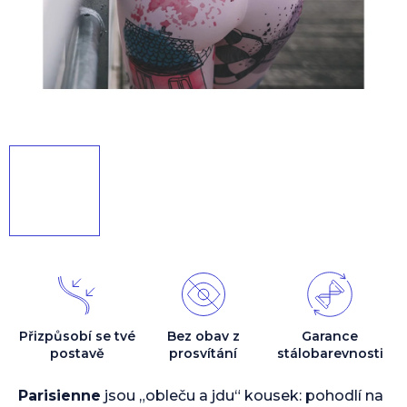
Přizpůsobí se tvé
Bez obav z
Garance
postavě
prosvítání
stálobarevnosti
Parisienne
jsou „obleču a jdu“ kousek: pohodlí na