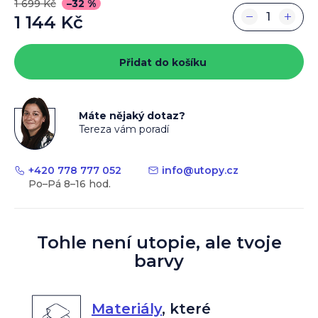
1 699 Kč
–32 %
−
+
1 144 Kč
Měrná
cena:
Přidat do košíku
Máte nějaký dotaz?
Tereza vám poradí
+420 778 777 052
info
@
utopy.cz
Tohle není utopie, ale tvoje
barvy
Materiály
,
které