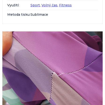
Využití
:
Sport
,
Volný čas
,
Fitness
Metoda tisku
:
Sublimace