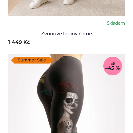
Skladem
Zvonové legíny černé
1 449 Kč
Summer Sale
až
–45 %