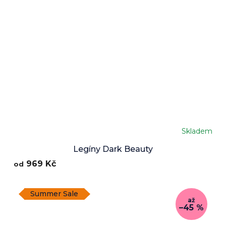
Skladem
Legíny Dark Beauty
969 Kč
od
Summer Sale
až
–45 %