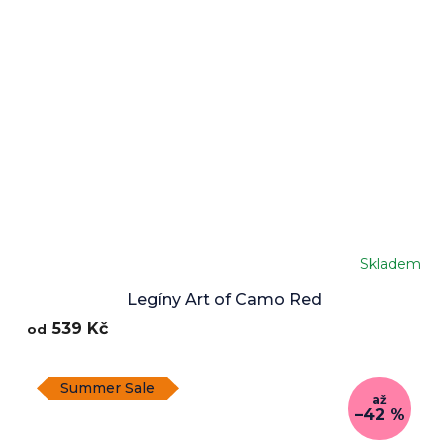
Skladem
Legíny Art of Camo Red
539 Kč
od
Summer Sale
až
–42 %