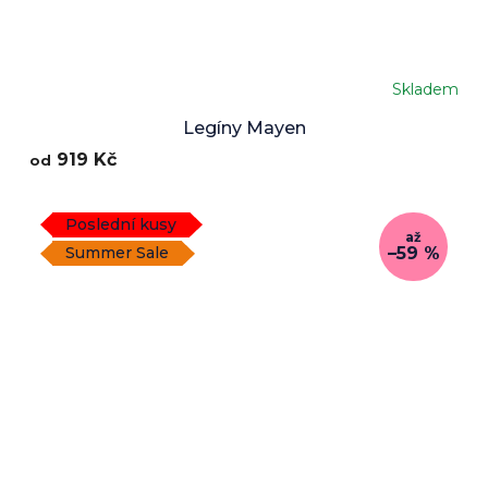
Skladem
Legíny Mayen
919 Kč
od
Poslední kusy
až
–59 %
Summer Sale