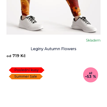
Skladem
Legíny Autumn Flowers
719 Kč
od
Poslední kusy
až
–53 %
Summer Sale