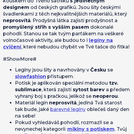
kouskem do Tvého šatníku
s jedinečným
designem
od českých grafiků. Jsou šity českými
švadlenkami z těch nejkvalitnějších materiálů, který
neprosvítá
. Prodyšná látka zajistí prodyšnost a
promyšlený střih s vyšším pasem
dokonalé
pohodlí. Stanou se tak tvým parťákem na veškeré
volnočasové aktivity, ale budou to i
legíny na
cvičení
, které nebudou chybět ve Tvé tašce do fitka!
#ShowMore#
Legíny jsou šity a navrhovány v
Česku
se
slowfashion
přístupem.
Potisk je aplikován speciální metodou
tzv.
sublimace
, která zajistí
sytost barev
a předem
vyhraný boj s pračkou, jelikož se
neoperou
.
Materiál legín
neprosvítá
, jediná Tvá starost
tak bude, jaké
barevné legíny
oblečeš daný den
na sebe!
Pokud vyhledáváš pohodlí, rozmazli se a
nevynechej kategorii:
mikiny s potiskem
. Tvůj