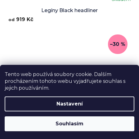
Průměrné
hodnocení
Legíny Black headliner
produktu
919 Kč
od
je
5,0
z
5
hvězdiček.
–30 %
Tento web používá soubory cookie. Dalším
procházením tohoto webu vyjadřujete souhlas s
jejich používáním.
Nastavení
Souhlasím