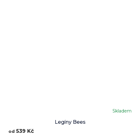
Skladem
Průměrné
hodnocení
Legíny Bees
produktu
539 Kč
od
je
5,0