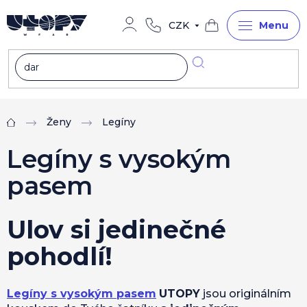
Přejít
na
CZK
obsah
Nákupní
košík
Ženy
Legíny
Domů
Legíny s vysokým
pasem
Ulov si jedinečné
pohodlí!
Legíny s vysokým pasem
UTOPY
jsou originálním