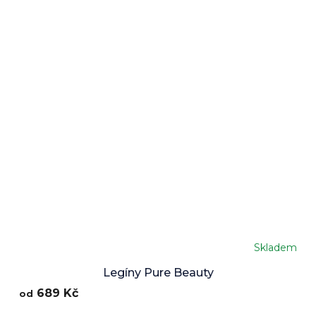
Skladem
Průměrné
hodnocení
Legíny Pure Beauty
produktu
689 Kč
od
je
5,0