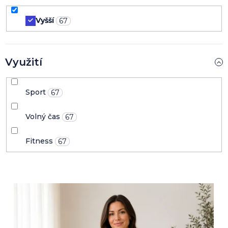
Vyšší
67
Využití
Sport
67
Volný čas
67
Fitness
67