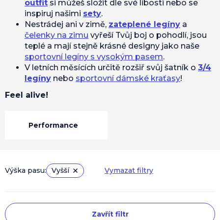
outfit
si můžeš složit dle své libosti nebo se
inspiruj našimi
sety
.
Nestrádej ani v zimě,
zateplené legíny
a
čelenky na zimu
vyřeší Tvůj boj o pohodlí, jsou
teplé a mají stejně krásné designy jako naše
sportovní legíny s vysokým pasem
.
V letních měsících určitě rozšiř svůj šatník o
3/4
legíny
nebo
sportovní dámské kraťasy
!
Feel alive!
Performance
Výška pasu:
Vyšší
Vymazat filtry
V
Zavřít filtr
ý