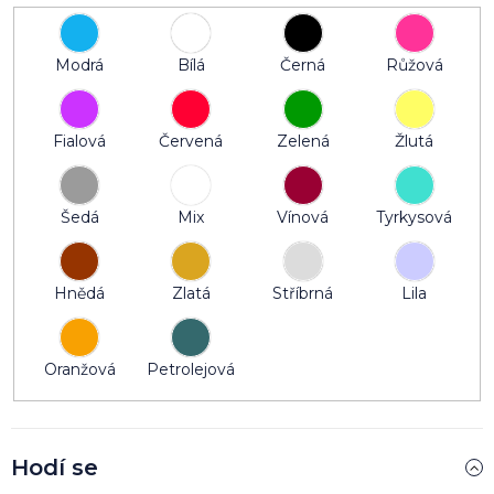
Modrá
Bílá
Černá
Růžová
Fialová
Červená
Zelená
Žlutá
Šedá
Mix
Vínová
Tyrkysová
Hnědá
Zlatá
Stříbrná
Lila
Oranžová
Petrolejová
Hodí se