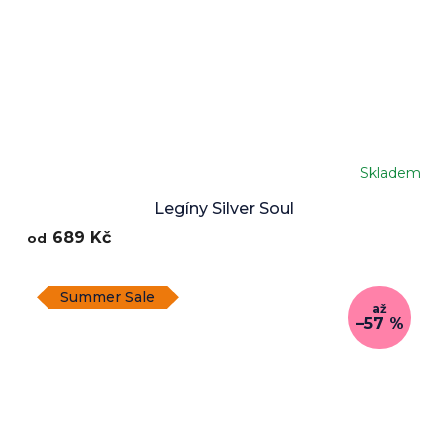
Skladem
Legíny Silver Soul
689 Kč
od
Summer Sale
až
–57 %