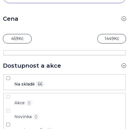
p
i
s
Cena
p
r
o
459
Kč
1449
Kč
d
u
k
t
Dostupnost a akce
ů
Na skladě
66
Akce
0
Novinka
0