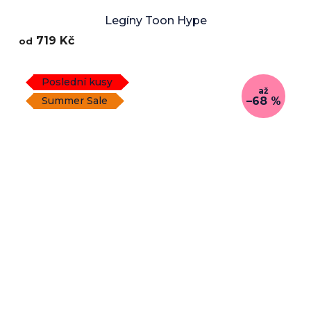
Legíny Toon Hype
719 Kč
od
Poslední kusy
až
–68 %
Summer Sale