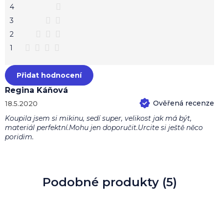
n
hvězdiček.
4
í
3
2
1
Přidat hodnocení
Regina Káňová
18.5.2020
Hodnocení produktu je 5 z 5 hvězdiček.
Koupila jsem si mikinu, sedí super, velikost jak má být,
materiál perfektní.Mohu jen doporučit.Urcite si ještě něco
poridim.
Podobné produkty (5)