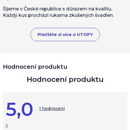
Šijeme v České republice s důrazem na kvalitu.
Každý kus prochází rukama zkušených švadlen.
Přečtěte si více o UTOPY
V
Hodnocení produktu
ý
p
i
s
h
o
5,0
d
Průměrné
hodnocení
1 hodnocení
n
produktu
o
je
c
5,0
z
e
5
5