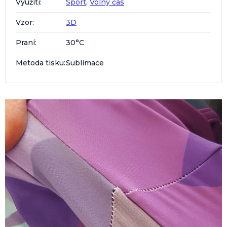
Využití
:
Sport
,
Volný čas
Vzor
:
3D
Praní
:
30°C
Metoda tisku
:
Sublimace