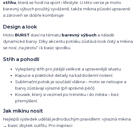
střihu
, která se hodí na sport i lifestyle. U této verze je motiv
barevný výbuch použitý vyváženě, takže mikina působí upraveně
a zároveň se dobře kombinuje.
Design a look
Motiv
BURST
staví na tématu
barevný výbuch
a náladě
dynamické barvy. Díky akcentu potisku zůstává look čistý a mikina
se nosí „na jistotu“ i k basic spodku.
Střih a pohodlí
Vylepšený střih pro jistější velikost a upravenější siluetu.
Kapuce a praktické detaily na každodenní nošení.
Sublimační potisk je součástí vlákna – motiv se neloupe a
barvy zůstávají výrazné (při správné péči).
Kousek, který si vezmeš po tréninku i do města – bez
přemýšlení.
Jak mikinu nosit
Nejlepší výsledek uděláš jednoduchým pravidlem: výrazná mikina
→ basic zbytek outfitu. Pro inspiraci: