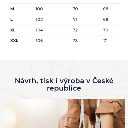
M
100
70
68
L
102
71
69
XL
104
72
70
XXL
106
73
71
Návrh, tisk i výroba v České
republice