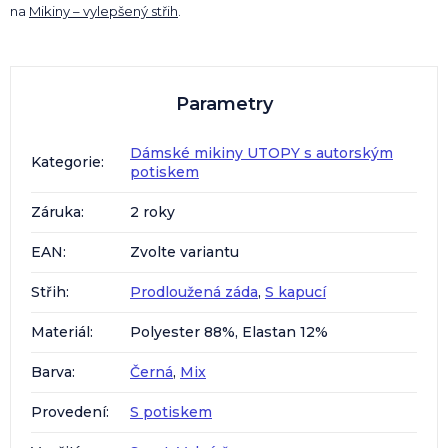
na
Mikiny – vylepšený střih
.
Parametry
Dámské mikiny UTOPY s autorským
Kategorie
:
potiskem
Záruka
:
2 roky
EAN
:
Zvolte variantu
Střih
:
Prodloužená záda
,
S kapucí
Materiál
:
Polyester 88%, Elastan 12%
Barva
:
Černá
,
Mix
Provedení
:
S potiskem