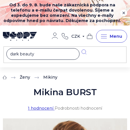
Přejít
Od 3. do 9. 8. bude naše zákaznická podpora na
na
telefonu a e-mailu čerpat dovolenou. Šijeme a
obsah
expedujeme bez omezení. Na všechny e-maily
odpovíme hned po návratu. Děkujeme za pochopení.
CZK
Nákupní
košík
Ženy
Mikiny
Domů
Mikina BURST
Průměrné
1 hodnocení
Podrobnosti hodnocení
hodnocení
produktu
je
5,0