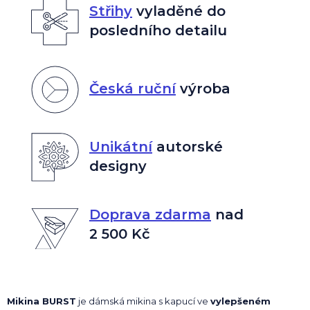
Střihy
vyladěné do
posledního detailu
Česká ruční
výroba
Unikátní
autorské
designy
Doprava zdarma
nad
2 500 Kč
Mikina BURST
je dámská mikina s kapucí ve
vylepšeném