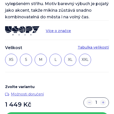
vylepšeném střihu. Motiv barevný výbuch je pojatý
jako akcent, takže mikina zůstává snadno
kombinovatelná do města i na volný čas.
Více o značce
Tabulka velikostí
Velikost
XS
S
M
L
XL
XXL
Zvolte variantu
Možnosti doručení
−
+
1 449 Kč
Měrná