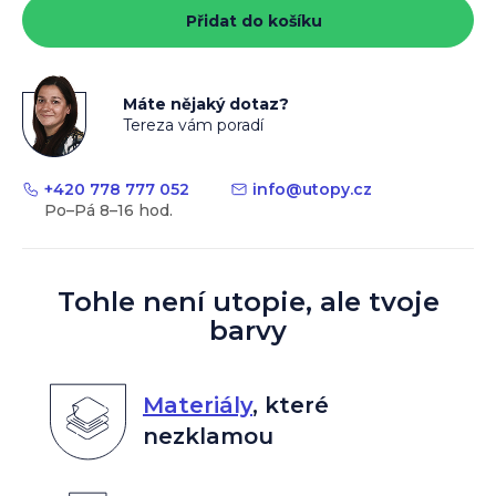
cena:
Přidat do košíku
Máte nějaký dotaz?
Tereza vám poradí
+420 778 777 052
info
@
utopy.cz
Tohle není utopie, ale tvoje
barvy
Materiály
,
které
nezklamou