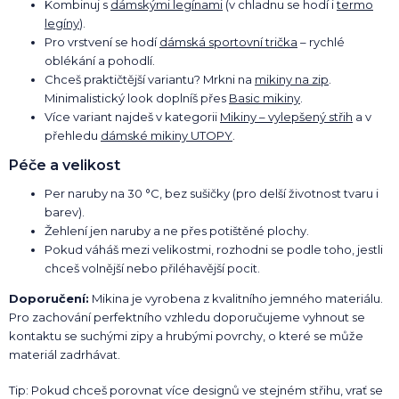
Kombinuj s
dámskými legínami
(v chladnu se hodí i
termo
legíny
).
Pro vrstvení se hodí
dámská sportovní trička
– rychlé
oblékání a pohodlí.
Chceš praktičtější variantu? Mrkni na
mikiny na zip
.
Minimalistický look doplníš přes
Basic mikiny
.
Více variant najdeš v kategorii
Mikiny – vylepšený střih
a v
přehledu
dámské mikiny UTOPY
.
Péče a velikost
Per naruby na 30 °C, bez sušičky (pro delší životnost tvaru i
barev).
Žehlení jen naruby a ne přes potištěné plochy.
Pokud váháš mezi velikostmi, rozhodni se podle toho, jestli
chceš volnější nebo přiléhavější pocit.
Doporučení:
Mikina je vyrobena z kvalitního jemného materiálu.
Pro zachování perfektního vzhledu doporučujeme vyhnout se
kontaktu se suchými zipy a hrubými povrchy, o které se může
materiál zadrhávat.
Tip: Pokud chceš porovnat více designů ve stejném střihu, vrať se