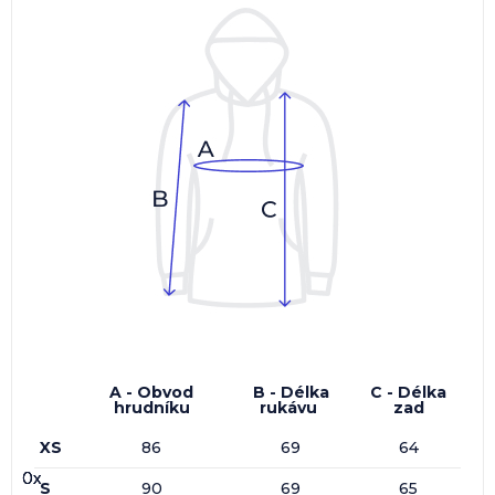
A - Obvod
B - Délka
C - Délka
hrudníku
rukávu
zad
XS
86
69
64
0x
0x
0x
0x
S
90
69
65