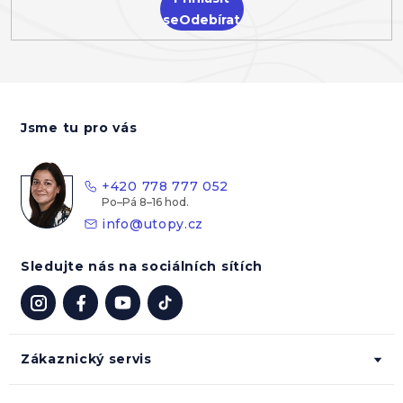
se
Z
á
Jsme tu pro vás
p
a
t
+420 778 777 052
í
info
@
utopy.cz
Sledujte nás na sociálních sítích
Zákaznický servis