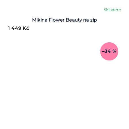
Skladem
Průměrné
hodnocení
Mikina Flower Beauty na zip
produktu
1 449 Kč
je
5,0
z
5
hvězdiček.
–34 %