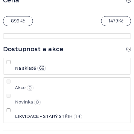
Cena
p
r
o
899
Kč
1479
Kč
d
u
k
t
Dostupnost a akce
ů
Na skladě
66
Akce
0
Novinka
0
LIKVIDACE - STARÝ STŘIH
19