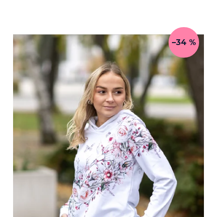
–34 %