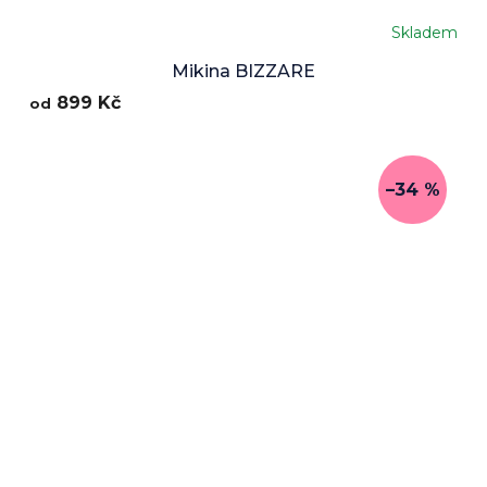
Skladem
Mikina BIZZARE
899 Kč
od
–34 %