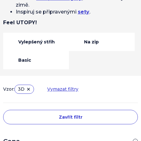
zimě.
Inspiruj se připravenými
sety
.
Feel UTOPY!
Vylepšený střih
Na zip
Basic
Vzor:
3D
Vymazat filtry
V
Zavřít filtr
ý
p
i
s