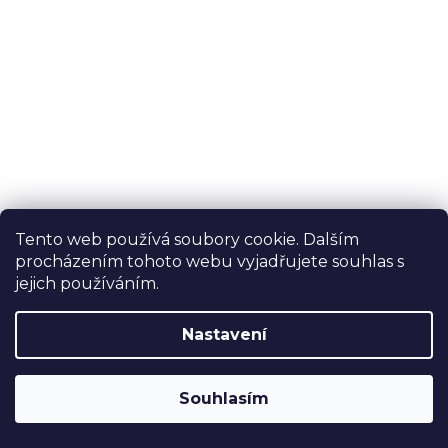
Tento web používá soubory cookie. Dalším
procházením tohoto webu vyjadřujete souhlas s
jejich používáním.
Nastavení
Skladem
Souhlasím
Průměrné
hodnocení
Mikina Pure Beauty Blue fullprint
produktu