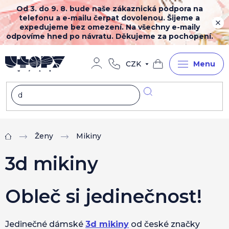
Přejít
Od 3. do 9. 8. bude naše zákaznická podpora na
na
telefonu a e-mailu čerpat dovolenou. Šijeme a
obsah
expedujeme bez omezení. Na všechny e-maily
odpovíme hned po návratu. Děkujeme za pochopení.
CZK
Nákupní
košík
Ženy
Mikiny
Domů
3d mikiny
Obleč si jedinečnost!
Jedinečné dámské
3d mikiny
od české značky