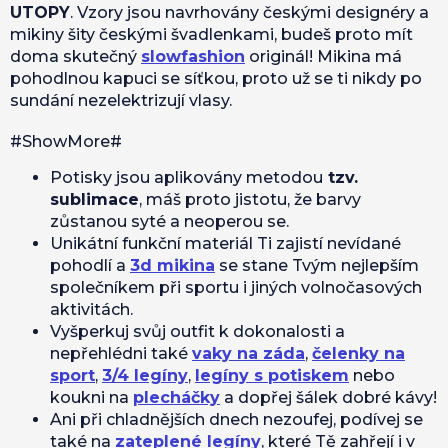
UTOPY
. Vzory jsou navrhovány českými designéry a
mikiny šity českými švadlenkami, budeš proto mít
doma skutečný
slowfashion
originál! Mikina má
pohodlnou kapuci se síťkou, proto už se ti nikdy po
sundání nezelektrizují vlasy.
#ShowMore#
Potisky jsou aplikovány metodou
tzv.
sublimace
, máš proto jistotu, že barvy
zůstanou syté a neoperou se.
Unikátní funkční materiál Ti zajistí nevídané
pohodlí a
3d mikina
se stane Tvým nejlepším
společníkem při sportu i jiných volnočasových
aktivitách.
Vyšperkuj svůj outfit k dokonalosti a
nepřehlédni také
vaky na záda
,
čelenky na
sport
,
3/4 legíny
,
legíny s potiskem
nebo
koukni na
plecháčky
a dopřej šálek dobré kávy!
Ani při chladnějších dnech nezoufej, podívej se
také na
zateplené legíny
, které Tě zahřejí i v