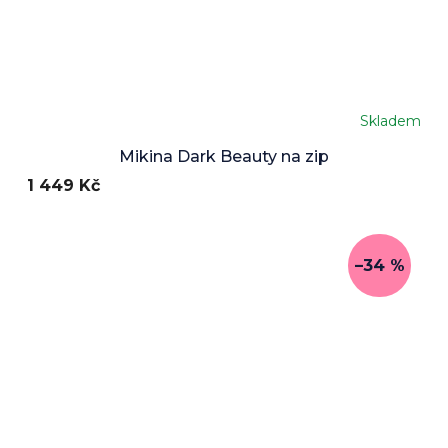
Skladem
Průměrné
hodnocení
Mikina Dark Beauty na zip
produktu
1 449 Kč
je
5,0
z
5
hvězdiček.
–34 %