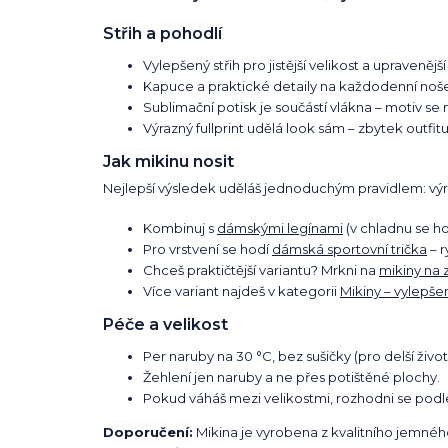
Střih a pohodlí
Vylepšený střih pro jistější velikost a upravenější 
Kapuce a praktické detaily na každodenní noše
Sublimační potisk je součástí vlákna – motiv se 
Výrazný fullprint udělá look sám – zbytek outfit
Jak mikinu nosit
Nejlepší výsledek uděláš jednoduchým pravidlem: výraz
Kombinuj s
dámskými legínami
(v chladnu se ho
Pro vrstvení se hodí
dámská sportovní trička
– r
Chceš praktičtější variantu? Mrkni na
mikiny na 
Více variant najdeš v kategorii
Mikiny – vylepšen
Péče a velikost
Per naruby na 30 °C, bez sušičky (pro delší život
Žehlení jen naruby a ne přes potištěné plochy.
Pokud váháš mezi velikostmi, rozhodni se podle t
Doporučení:
Mikina je vyrobena z kvalitního jemné