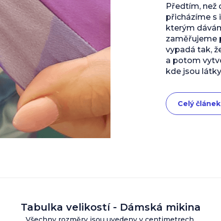
Předtím, než
přicházíme s 
kterým dáváme
zaměřujeme př
vypadá tak, ž
a potom vytvo
kde jsou látky
Celý článek
Tabulka velikostí - Dámská mikina
Všechny rozměry jsou uvedeny v centimetrech.