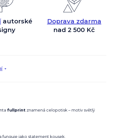
í
autorské
Doprava zdarma
signy
nad 2 500 Kč
í
anta
fullprint
znamená celopotisk – motiv světlý
na funguje jako statement kousek.