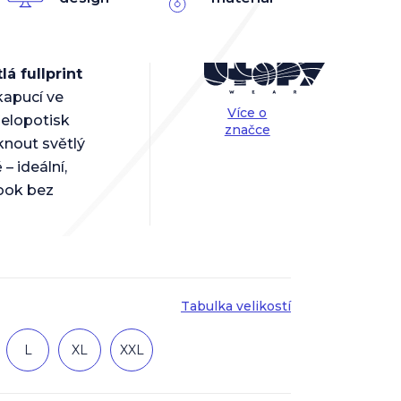
lá fullprint
kapucí ve
Více o
Celopotisk
značce
iknout světlý
– ideální,
look bez
Tabulka velikostí
L
XL
XXL