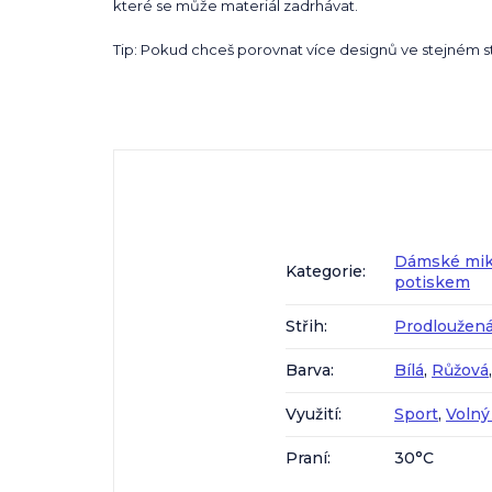
které se může materiál zadrhávat.
Tip: Pokud chceš porovnat více designů ve stejném stř
Dámské mik
Kategorie
:
potiskem
Střih
:
Prodloužená
Barva
:
Bílá
,
Růžová
Využití
:
Sport
,
Volný
Praní
:
30°C