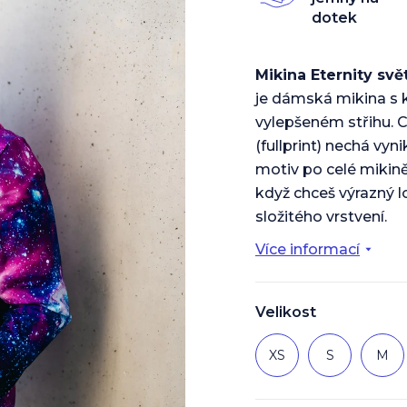
z
dotek
5
hvězdiček.
Mikina Eternity svět
je dámská mikina s 
vylepšeném střihu. 
(fullprint) nechá vyn
motiv po celé mikině 
když chceš výrazný 
složitého vrstvení.
Více informací
Velikost
XS
S
M