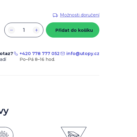
Možnosti doručení
−
+
Přidat do košíku
dotaz?
+420 778 777 052
info
@
utopy.cz
adí
vy