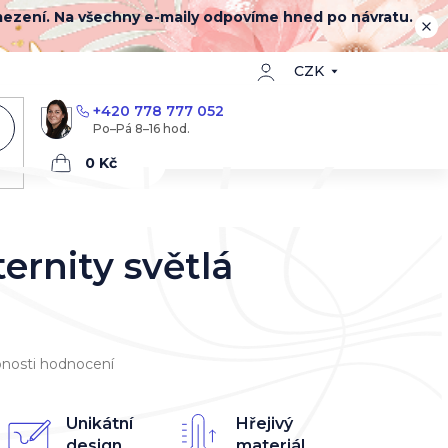
mezení. Na všechny e-maily odpovíme hned po návratu.
CZK
+420 778 777 052
Nákupní
košík
ernity světlá
nosti hodnocení
Unikátní
Hřejivý
design
materiál