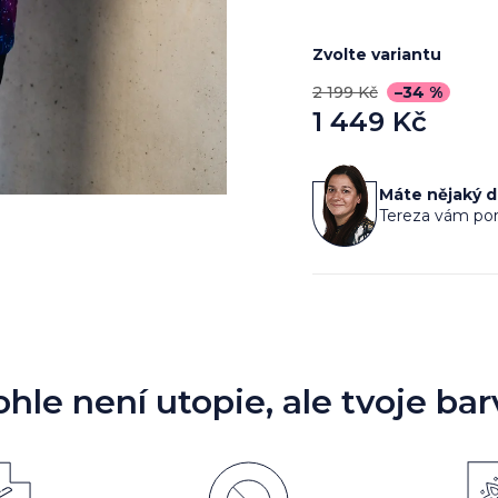
Zvolte variantu
2 199 Kč
–34 %
1 449 Kč
Měrná
cena:
Máte nějaký 
Tereza vám por
ohle není utopie, ale tvoje bar