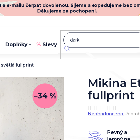
nu a e-mailu čerpat dovolenou. Šijeme a expedujeme bez o
Děkujeme za pochopení.
y
Doplňky
Slevy
Novinky
světlá fullprint
Mikina Et
fullprint
–34 %
Průměrné
Neohodnoceno
Podrob
hodnocení
produktu
je
Pevný a
0,0
jemný na