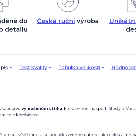
aděné do
Česká ruční
výroba
Unikátn
o detailu
de
pis
Test kvality
Tabulka velikostí
Hodnocen
s kapucí ve
vylepšeném střihu
, která se hodí na sport i lifestyle. Vari
dojem celé kombinace.
ě jemné světlé tóny. U celopotisku vynikne pattern jako celek a miki