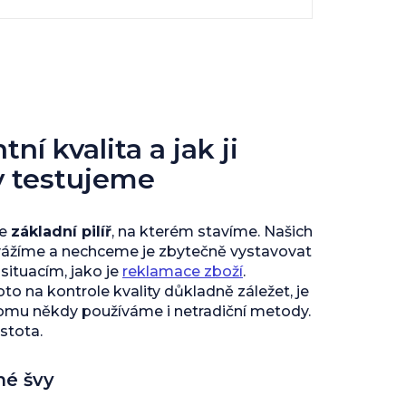
ní kvalita a jak ji
y testujeme
je
základní pilíř
, na kterém stavíme. Našich
vážíme a nechceme je zbytečně vystavovat
ituacím, jako je
reklamace zboží
.
to na kontrole kvality důkladně záležet, je
tomu někdy používáme i netradiční metody.
istota.
né švy