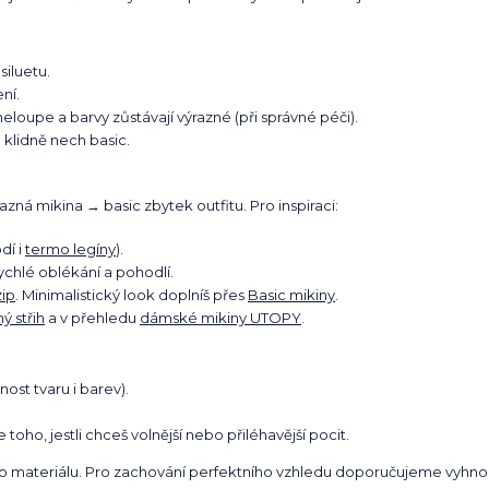
siluetu.
ní.
neloupe a barvy zůstávají výrazné (při správné péči).
u klidně nech basic.
ná mikina → basic zbytek outfitu. Pro inspiraci:
dí i
termo legíny
).
ychlé oblékání a pohodlí.
zip
. Minimalistický look doplníš přes
Basic mikiny
.
ý střih
a v přehledu
dámské mikiny UTOPY
.
nost tvaru i barev).
oho, jestli chceš volnější nebo přiléhavější pocit.
ho materiálu. Pro zachování perfektního vzhledu doporučujeme vyhnou