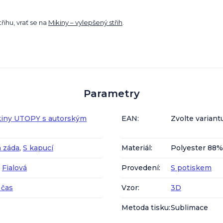
ihu, vrať se na
Mikiny – vylepšený střih
.
Parametry
iny UTOPY s autorským
EAN
:
Zvolte variant
 záda
,
S kapucí
Materiál
:
Polyester 88%
,
Fialová
Provedení
:
S potiskem
 čas
Vzor
:
3D
Metoda tisku
:
Sublimace