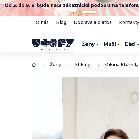
Přejít
Od 3. do 9. 8. bude naše zákaznická podpora na telefo
na
obsah
O nás
Blog
Doprava a platba
Kontakt
Ženy
Muži
Děti
Ženy
Mikiny
Mikina Eternity 
Domů