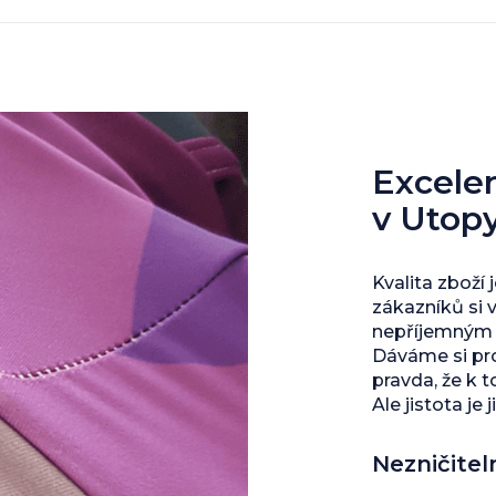
Excelent
v Utop
Kvalita zboží 
zákazníků si 
nepříjemným s
Dáváme si pro
pravda, že k 
Ale jistota je j
Nezničitel