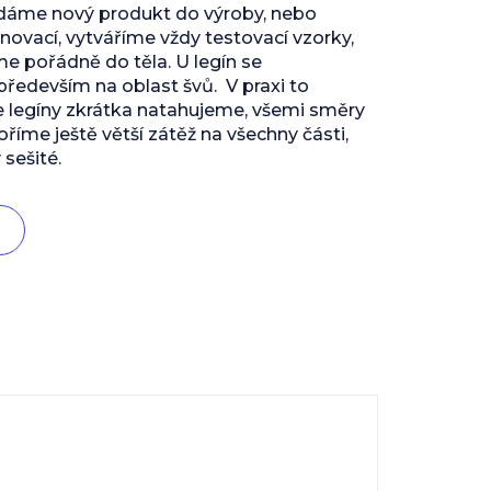
 dáme nový produkt do výroby, nebo
inovací, vytváříme vždy testovací vzorky,
 pořádně do těla. U legín se
edevším na oblast švů. V praxi to
e legíny zkrátka natahujeme, všemi směry
říme ještě větší zátěž na všechny části,
 sešité.