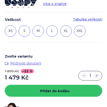
Více o značce
Tabulka velikostí
Velikost
XS
S
M
L
XL
XXL
Zvolte variantu
Možnosti doručení
1 899 Kč
–22 %
−
+
1 479 Kč
Měrná
cena:
Přidat do košíku