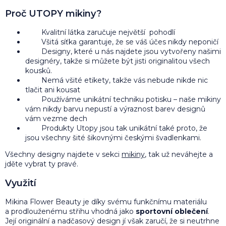
Proč UTOPY mikiny?
Kvalitní látka zaručuje největší pohodlí
Všitá síťka garantuje, že se váš účes nikdy neponičí
Designy, které u nás najdete jsou vytvořeny našimi
designéry, takže si můžete být jisti originalitou všech
kousků.
Nemá všité etikety, takže vás nebude nikde nic
tlačit ani kousat
Používáme unikátní techniku potisku – naše mikiny
vám nikdy barvu nepustí a výraznost barev designů
vám vezme dech
Produkty Utopy jsou tak unikátní také proto, že
jsou všechny šité šikovnými českými švadlenkami.
Všechny designy najdete v sekci
mikiny
, tak už neváhejte a
jděte vybrat ty pravé.
Využití
Mikina Flower Beauty je díky svému funkčnímu materiálu
a prodlouženému střihu vhodná jako
sportovní oblečení
.
Její originální a nadčasový design jí však zaručí, že si neutrhne