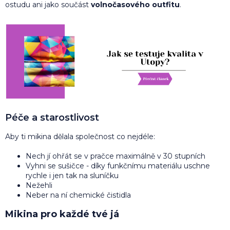
ostudu ani jako součást
volnočasového outfitu
.
Péče a starostlivost
Aby ti mikina dělala společnost co nejdéle:
Nech jí ohřát se v pračce maximálně v 30 stupních
Vyhni se sušičce - díky funkčnímu materiálu uschne
rychle i jen tak na sluníčku
Nežehli
Neber na ní chemické čistidla
Mikina pro každé tvé já