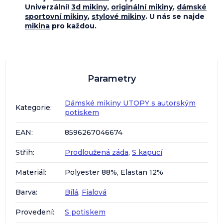
Univerzální!
3d mikiny
,
originální mikiny
,
dámské
sportovní mikiny
,
stylové mikiny
. U nás se najde
mikina
pro každou.
Parametry
Dámské mikiny UTOPY s autorským
Kategorie
:
potiskem
EAN
:
8596267046674
Střih
:
Prodloužená záda
,
S kapucí
Materiál
:
Polyester 88%, Elastan 12%
Barva
:
Bílá
,
Fialová
Provedení
:
S potiskem