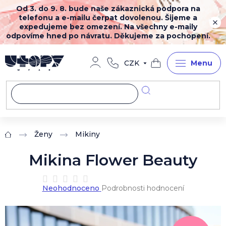
Přejít
Od 3. do 9. 8. bude naše zákaznická podpora na
na
telefonu a e-mailu čerpat dovolenou. Šijeme a
obsah
expedujeme bez omezení. Na všechny e-maily
odpovíme hned po návratu. Děkujeme za pochopení.
CZK
Nákupní
košík
Ženy
Mikiny
Domů
Mikina Flower Beauty
Průměrné
Neohodnoceno
Podrobnosti hodnocení
hodnocení
produktu
je
0,0