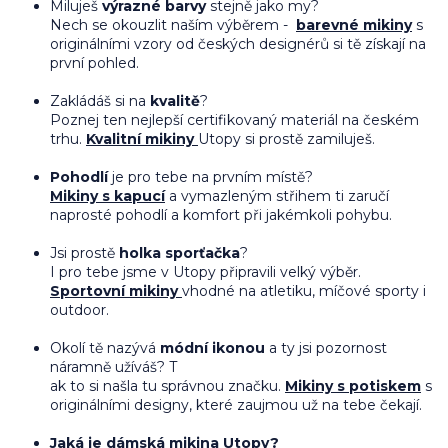
Miluješ
výrazné barvy
stejně jako my?
Nech se okouzlit naším výběrem -
barevné mikiny
s
originálními vzory od českých designérů si tě získají na
první pohled.
Zakládáš si na
kvalitě
?
Poznej ten nejlepší certifikovaný materiál na českém
trhu.
Kvalitní mikiny
Utopy si prostě zamiluješ.
Pohodlí
je pro tebe na prvním místě?
Mikiny s kapucí
a vymazleným střihem
ti zaručí
naprosté pohodlí a komfort při jakémkoli pohybu.
Jsi prostě
holka sporťačka
?
I pro tebe jsme v Utopy připravili velký výběr.
Sportovní mikiny
vhodné na atletiku, míčové sporty i
outdoor.
Okolí tě nazývá
módní ikonou
a ty jsi pozornost
náramně užíváš? T
ak to si našla tu správnou značku.
Mikiny s potiskem
s
originálními designy, které zaujmou už na tebe čekají.
Jaká je
dámská mikina
Utopy?