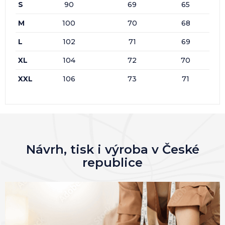
S
90
69
65
M
100
70
68
L
102
71
69
XL
104
72
70
XXL
106
73
71
Návrh, tisk i výroba v České
republice