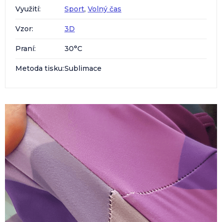
Využití
:
Sport
,
Volný čas
Vzor
:
3D
Praní
:
30°C
Metoda tisku
:
Sublimace