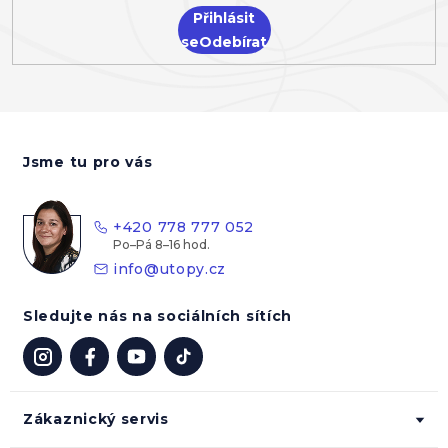
Přihlásit
se
Z
á
Jsme tu pro vás
p
a
t
+420 778 777 052
í
info
@
utopy.cz
Sledujte nás na sociálních sítích
Zákaznický servis