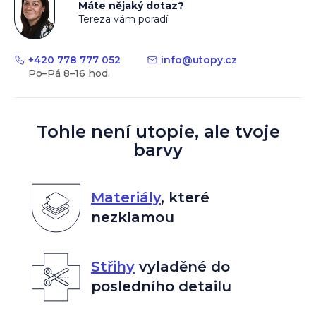
Máte nějaký dotaz?
Tereza vám poradí
+420 778 777 052
info
@
utopy.cz
Tohle není utopie, ale tvoje
barvy
Materiály
,
které
nezklamou
Střihy
vyladěné do
posledního detailu