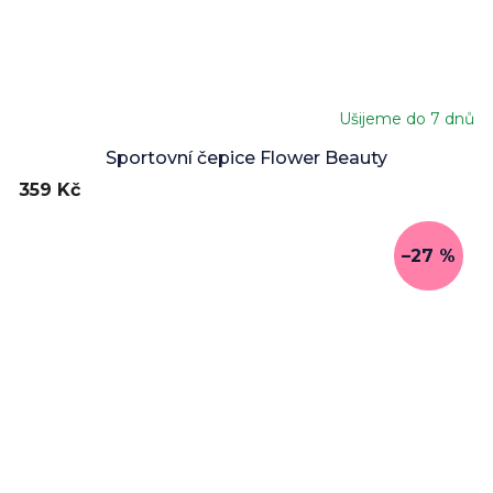
Ušijeme do 7 dnů
Průměrné
hodnocení
Sportovní čepice Flower Beauty
produktu
359 Kč
je
5,0
z
–27 %
5
hvězdiček.