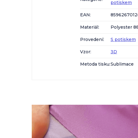
potiskem
EAN
:
8596267012
Materiál
:
Polyester 8
Provedení
:
S potiskem
Vzor
:
3D
Metoda tisku
:
Sublimace