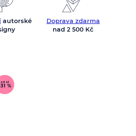
í
autorské
Doprava zdarma
signy
nad 2 500 Kč
od
až
–31 %