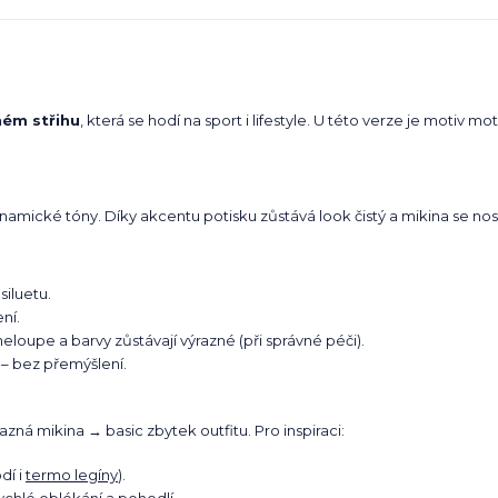
ném střihu
, která se hodí na sport i lifestyle. U této verze je motiv 
amické tóny. Díky akcentu potisku zůstává look čistý a mikina se nosí „
siluetu.
ní.
neloupe a barvy zůstávají výrazné (při správné péči).
 – bez přemýšlení.
ná mikina → basic zbytek outfitu. Pro inspiraci:
dí i
termo legíny
).