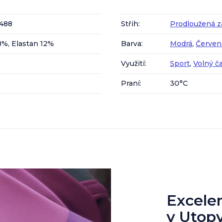
488
Střih
:
Prodloužená z
8%, Elastan 12%
Barva
:
Modrá
,
Červen
Využití
:
Sport
,
Volný č
Praní
:
30°C
Excelent
v Utop