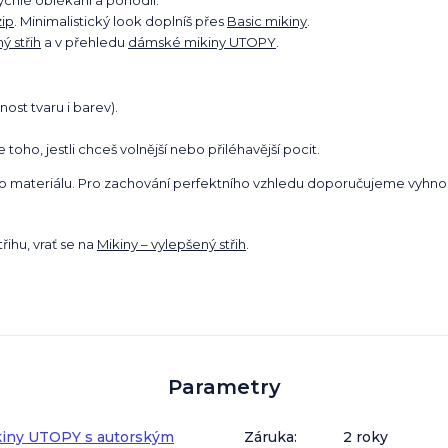
ychlé oblékání a pohodlí.
zip
. Minimalistický look doplníš přes
Basic mikiny
.
ý střih
a v přehledu
dámské mikiny UTOPY
.
nost tvaru i barev).
oho, jestli chceš volnější nebo přiléhavější pocit.
ho materiálu. Pro zachování perfektního vzhledu doporučujeme vyhnou
ihu, vrať se na
Mikiny – vylepšený střih
.
Parametry
iny UTOPY s autorským
Záruka
:
2 roky