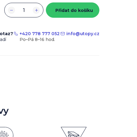
−
+
Přidat do košíku
dotaz?
+420 778 777 052
info
@
utopy.cz
adí
vy