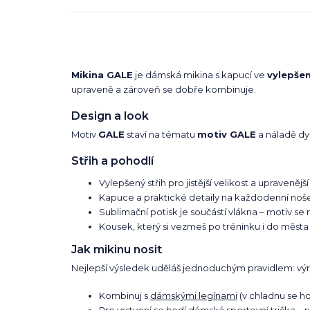
Mikina GALE
je dámská mikina s kapucí ve
vylepše
upraveně a zároveň se dobře kombinuje.
Design a look
Motiv
GALE
staví na tématu
motiv GALE
a náladě dyn
Střih a pohodlí
Vylepšený střih pro jistější velikost a upravenější 
Kapuce a praktické detaily na každodenní noše
Sublimační potisk je součástí vlákna – motiv se 
Kousek, který si vezmeš po tréninku i do města
Jak mikinu nosit
Nejlepší výsledek uděláš jednoduchým pravidlem: výraz
Kombinuj s
dámskými legínami
(v chladnu se ho