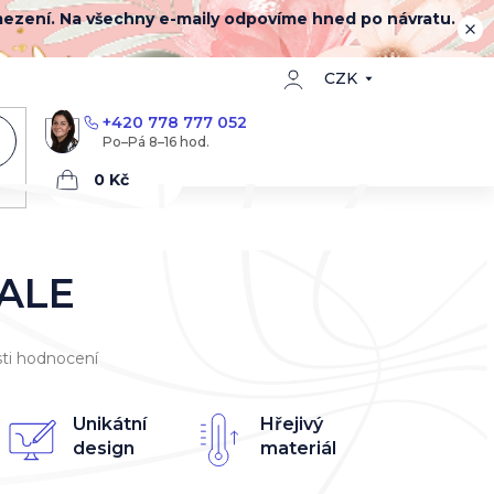
mezení. Na všechny e-maily odpovíme hned po návratu.
CZK
+420 778 777 052
Nákupní
košík
GALE
ti hodnocení
Unikátní
Hřejivý
design
materiál