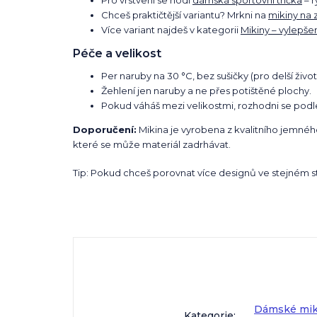
Pro vrstvení se hodí
dámská sportovní trička
– r
Chceš praktičtější variantu? Mrkni na
mikiny na 
Více variant najdeš v kategorii
Mikiny – vylepšen
Péče a velikost
Per naruby na 30 °C, bez sušičky (pro delší život
Žehlení jen naruby a ne přes potištěné plochy.
Pokud váháš mezi velikostmi, rozhodni se podle t
Doporučení:
Mikina je vyrobena z kvalitního jemné
které se může materiál zadrhávat.
Tip: Pokud chceš porovnat více designů ve stejném stř
Dámské mik
Kategorie
: