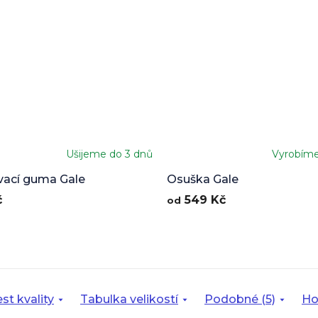
Ušijeme do 3 dnů
Vyrobím
vací guma Gale
Osuška Gale
č
549 Kč
od
st kvality
Tabulka velikostí
Podobné (5)
Ho