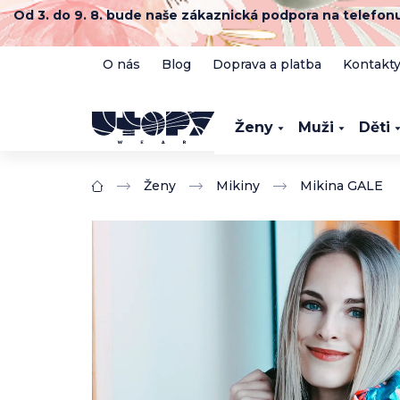
Přejít
Od 3. do 9. 8. bude naše zákaznická podpora na telefo
na
obsah
O nás
Blog
Doprava a platba
Kontakt
Ženy
Muži
Děti
Ženy
Mikiny
Mikina GALE
Domů