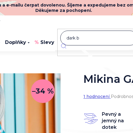
nu a e-mailu čerpat dovolenou. Šijeme a expedujeme bez o
Děkujeme za pochopení.
y
Doplňky
Slevy
Novinky
Mikina 
–34 %
Průměrné
1 hodnocení
Podrobnos
hodnocení
produktu
je
Pevný a
5,0
jemný na
z
dotek
5
hvězdiček.