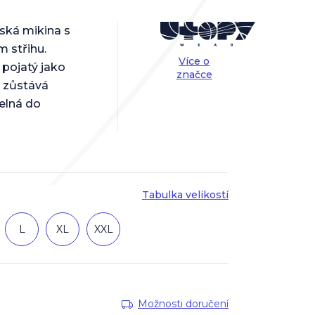
ská mikina s
 střihu.
Více o
 pojatý jako
značce
a zůstává
elná do
Tabulka velikostí
L
XL
XXL
Možnosti doručení