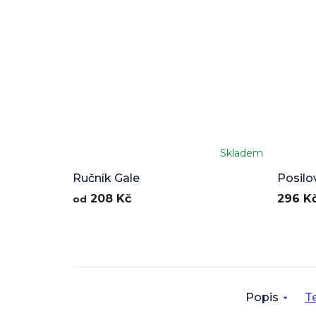
Skladem
Ručník Gale
Posilo
208 Kč
296 K
od
Popis
Te