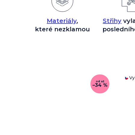
Materiály
,
Střihy
vyl
které nezklamou
posledníh
Vy
od
až
–34 %