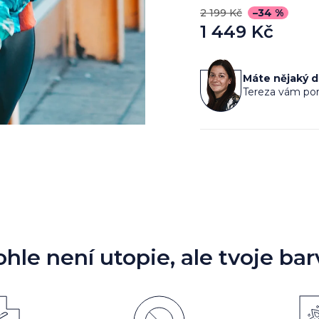
2 199 Kč
–34 %
1 449 Kč
Měrná
cena:
Máte nějaký 
Tereza vám por
ohle není utopie, ale tvoje bar