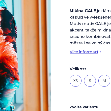
Mikina GALE
je dám
kapucí ve vylepšeném
Motiv motiv GALE je
akcent, takže mikin
snadno kombinovat
města i na volný čas.
Více informací
Velikost
XS
S
M
Zvolte variantu