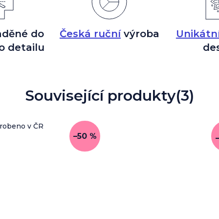
aděné do
Česká ruční
výroba
Unikátn
o detailu
de
Související produkty
(3)
robeno v ČR
–50 %