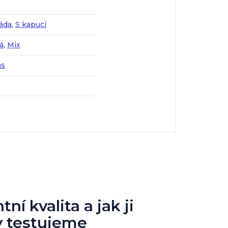
áda
,
S kapucí
á
,
Mix
as
ní kvalita a jak ji
y testujeme