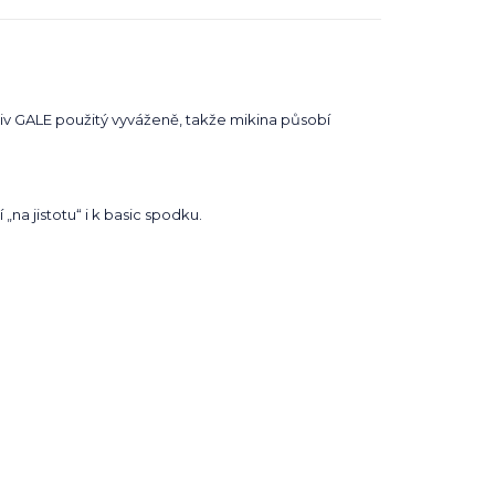
motiv GALE použitý vyváženě, takže mikina působí
na jistotu“ i k basic spodku.