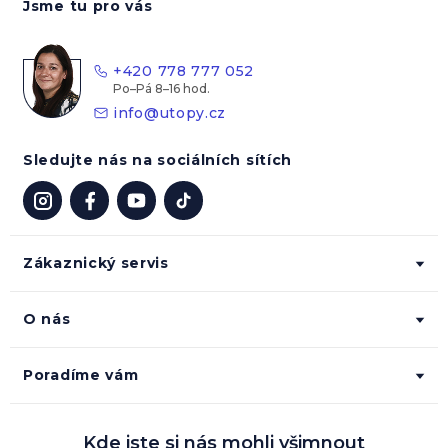
Jsme tu pro vás
p
a
t
+420 778 777 052
í
info
@
utopy.cz
Sledujte nás na sociálních sítích
Zákaznický servis
O nás
Poradíme vám
Kde jste si nás mohli všimnout