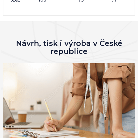
XXL
106
73
71
Návrh, tisk i výroba v České
republice