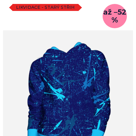
je
0,0
LIKVIDACE - STARÝ STŘIH
až –52
z
%
5
hvězdiček.