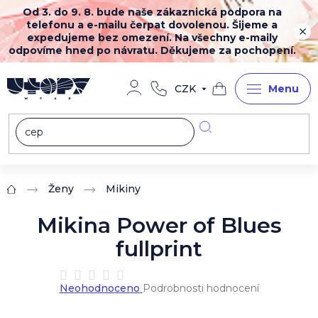
Přejít
Od 3. do 9. 8. bude naše zákaznická podpora na
na
telefonu a e-mailu čerpat dovolenou. Šijeme a
obsah
expedujeme bez omezení. Na všechny e-maily
odpovíme hned po návratu. Děkujeme za pochopení.
CZK
Nákupní
košík
Ženy
Mikiny
Domů
Mikina Power of Blues
fullprint
Průměrné
Neohodnoceno
Podrobnosti hodnocení
hodnocení
produktu