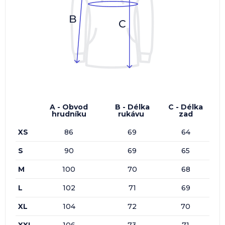
A - Obvod
B - Délka
C - Délka
hrudníku
rukávu
zad
XS
86
69
64
S
90
69
65
M
100
70
68
L
102
71
69
XL
104
72
70