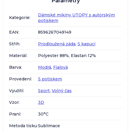
Parametry
Dámské mikiny UTOPY s autorským
Kategorie
:
potiskem
EAN
:
8596267049149
Střih
:
Prodloužená záda
,
S kapucí
Materiál
:
Polyester 88%, Elastan 12%
Barva
:
Modrá
,
Fialová
Provedení
:
S potiskem
Využití
:
Sport
,
Volný čas
Vzor
:
3D
Praní
:
30°C
Metoda tisku
:
Sublimace