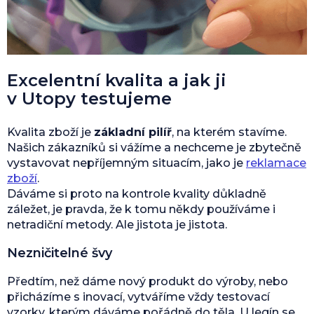
Excelentní kvalita a jak ji
v Utopy testujeme
Kvalita zboží je
základní pilíř
, na kterém stavíme.
Našich zákazníků si vážíme a nechceme je zbytečně
vystavovat nepříjemným situacím, jako je
reklamace
zboží
.
Dáváme si proto na kontrole kvality důkladně
záležet, je pravda, že k tomu někdy používáme i
netradiční metody. Ale jistota je jistota.
Nezničitelné švy
Předtím, než dáme nový produkt do výroby, nebo
přicházíme s inovací, vytváříme vždy testovací
vzorky, kterým dáváme pořádně do těla. U legín se