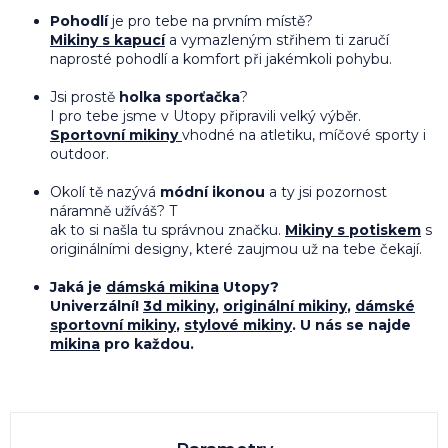
Pohodlí
je pro tebe na prvním místě?
Mikiny s kapucí
a vymazleným střihem
ti zaručí
naprosté pohodlí a komfort při jakémkoli pohybu.
Jsi prostě
holka sporťačka
?
I pro tebe jsme v Utopy připravili velký výběr.
Sportovní mikiny
vhodné na atletiku, míčové sporty i
outdoor.
Okolí tě nazývá
módní ikonou
a ty jsi pozornost
náramně užíváš? T
ak to si našla tu správnou značku.
Mikiny s potiskem
s
originálními designy, které zaujmou už na tebe čekají.
Jaká je
dámská mikina
Utopy?
Univerzální!
3d mikiny
,
originální mikiny
,
dámské
sportovní mikiny
,
stylové mikiny
. U nás se najde
mikina
pro každou.