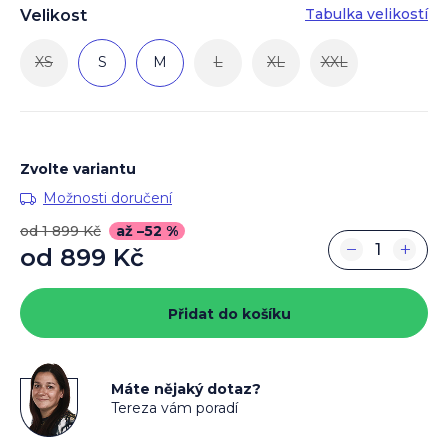
Tabulka velikostí
Velikost
XS
S
M
L
XL
XXL
Zvolte variantu
Možnosti doručení
od 1 899 Kč
až –52 %
−
+
od
899 Kč
Měrná
cena:
Přidat do košíku
Máte nějaký dotaz?
Tereza vám poradí