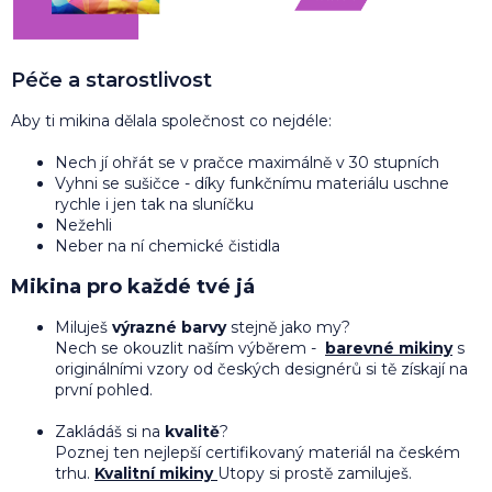
Péče a starostlivost
Aby ti mikina dělala společnost co nejdéle:
Nech jí ohřát se v pračce maximálně v 30 stupních
Vyhni se sušičce - díky funkčnímu materiálu uschne
rychle i jen tak na sluníčku
Nežehli
Neber na ní chemické čistidla
Mikina pro každé tvé já
Miluješ
výrazné barvy
stejně jako my?
Nech se okouzlit naším výběrem -
barevné mikiny
s
originálními vzory od českých designérů si tě získají na
první pohled.
Zakládáš si na
kvalitě
?
Poznej ten nejlepší certifikovaný materiál na českém
trhu.
Kvalitní mikiny
Utopy si prostě zamiluješ.