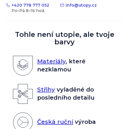
+420 778 777 052
info
@
utopy.cz
Tohle není utopie, ale tvoje
barvy
Materiály
,
které
nezklamou
Střihy
vyladěné do
posledního detailu
Česká ruční
výroba