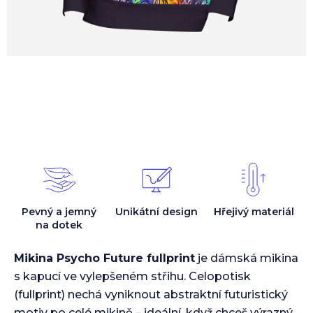
Pevný a jemný
Unikátní design
Hřejivý materiál
na dotek
Mikina Psycho Future fullprint
je dámská mikina
s kapucí ve vylepšeném střihu. Celopotisk
(fullprint) nechá vyniknout abstraktní futuristický
motiv po celé mikině – ideální, když chceš výrazný