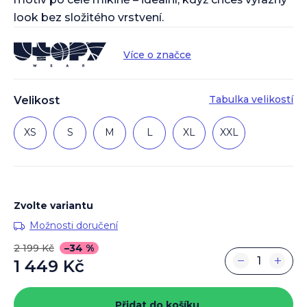
look bez složitého vrstvení.
Více o značce
Tabulka velikostí
Velikost
XS
S
M
L
XL
XXL
Zvolte variantu
Možnosti doručení
2 199 Kč
–34 %
−
+
1 449 Kč
Měrná
cena:
Přidat do košíku