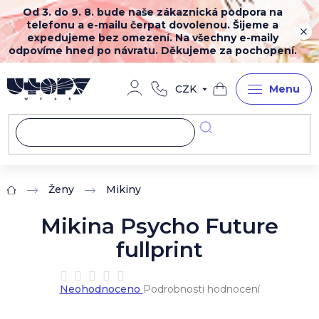
Přejít
Od 3. do 9. 8. bude naše zákaznická podpora na
na
telefonu a e-mailu čerpat dovolenou. Šijeme a
obsah
expedujeme bez omezení. Na všechny e-maily
odpovíme hned po návratu. Děkujeme za pochopení.
CZK
Nákupní
košík
Ženy
Mikiny
Domů
Mikina Psycho Future
fullprint
Průměrné
Neohodnoceno
Podrobnosti hodnocení
hodnocení
produktu