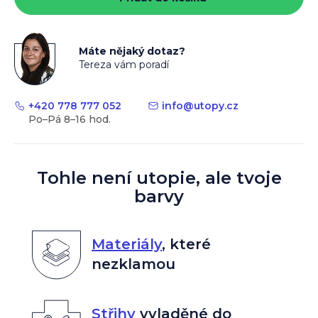
Máte nějaký dotaz?
Tereza vám poradí
+420 778 777 052
info
@
utopy.cz
Tohle není utopie, ale tvoje
barvy
Materiály
,
které
nezklamou
Střihy
vyladěné do