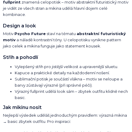
fullprint
znamená celopotisk – motiv abstraktní futuristický motiv
je vidět ze všech stran a mikina udělá hlavní dojem celé
kombinace.
Design a look
Motiv
Psycho Future
staví na tématu
abstraktní futuristický
motiv
a náladě kontrastní tóny. U celopotisku vynikne pattern
jako celek a mikina funguje jako statement kousek.
Střih a pohodlí
Vylepšený střih pro jistější velikost a upravenější siluetu.
Kapuce a praktické detaily na každodenní nošení.
Sublimační potisk je součástí vlákna – motiv se neloupe a
barvy zůstávají výrazné (při správné péči).
Výrazný fullprint udělá look sám – zbytek outfitu klidně nech
basic.
Jak mikinu nosit
Nejlepší výsledek uděláš jednoduchým pravidlem: výrazná mikina
→ basic zbytek outfitu. Pro inspiraci: