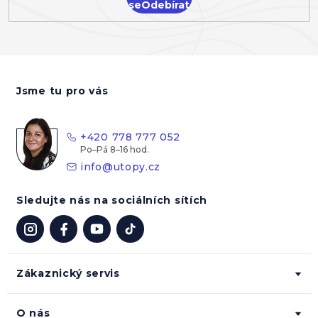
se
Z
á
Jsme tu pro vás
p
a
t
+420 778 777 052
í
info
@
utopy.cz
Sledujte nás na sociálních sítích
Zákaznický servis
O nás