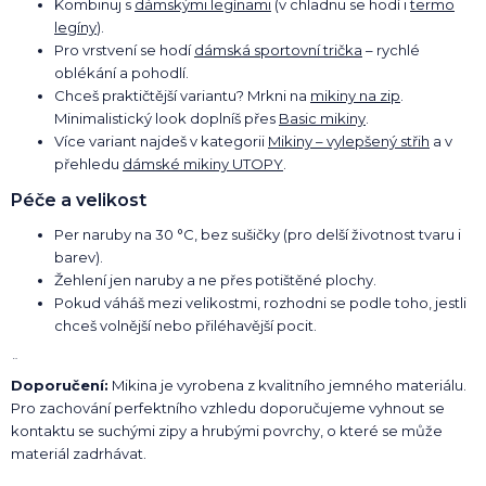
Kombinuj s
dámskými legínami
(v chladnu se hodí i
termo
legíny
).
Pro vrstvení se hodí
dámská sportovní trička
– rychlé
oblékání a pohodlí.
Chceš praktičtější variantu? Mrkni na
mikiny na zip
.
Minimalistický look doplníš přes
Basic mikiny
.
Více variant najdeš v kategorii
Mikiny – vylepšený střih
a v
přehledu
dámské mikiny UTOPY
.
Péče a velikost
Per naruby na 30 °C, bez sušičky (pro delší životnost tvaru i
barev).
Žehlení jen naruby a ne přes potištěné plochy.
Pokud váháš mezi velikostmi, rozhodni se podle toho, jestli
chceš volnější nebo přiléhavější pocit.
¨
Doporučení:
Mikina je vyrobena z kvalitního jemného materiálu.
Pro zachování perfektního vzhledu doporučujeme vyhnout se
kontaktu se suchými zipy a hrubými povrchy, o které se může
materiál zadrhávat.