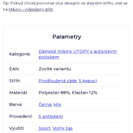
Tip: Pokud chceš porovnat více designů ve stejném střihu, vrať se
na
Mikiny – vylepšený střih
.
Parametry
Dámské mikiny UTOPY s autorským
Kategorie
:
potiskem
EAN
:
Zvolte variantu
Střih
:
Prodloužená záda
,
S kapucí
Materiál
:
Polyester 88%, Elastan 12%
Barva
:
Černá
,
Mix
Provedení
:
S potiskem
Využití
:
Sport
,
Volný čas