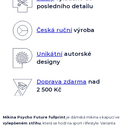
posledního detailu
Česká ruční
výroba
Unikátní
autorské
designy
Doprava zdarma
nad
2 500 Kč
Mikina Psycho Future fullprint
je dámská mikina s kapucí ve
vylepšeném střihu
, která se hodí na sport i lifestyle. Varianta