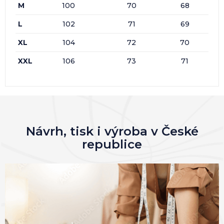
M
100
70
68
L
102
71
69
XL
104
72
70
XXL
106
73
71
Návrh, tisk i výroba v České
republice