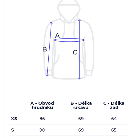
A - Obvod
B - Délka
C - Délka
hrudníku
rukávu
zad
XS
86
69
64
S
90
69
65