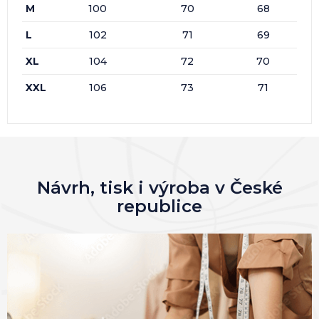
M
100
70
68
L
102
71
69
XL
104
72
70
XXL
106
73
71
Návrh, tisk i výroba v České
republice