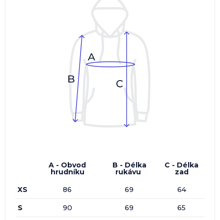
A - Obvod
B - Délka
C - Délka
hrudníku
rukávu
zad
XS
86
69
64
S
90
69
65