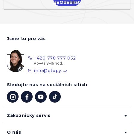
se
Z
á
Jsme tu pro vás
p
a
t
+420 778 777 052
í
info
@
utopy.cz
Sledujte nás na sociálních sítích
Zákaznický servis
O nás