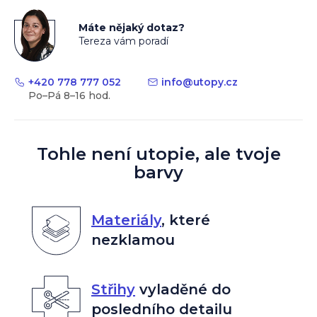
Máte nějaký dotaz?
Tereza vám poradí
+420 778 777 052
info
@
utopy.cz
Tohle není utopie, ale tvoje
barvy
Materiály
,
které
nezklamou
Střihy
vyladěné do
posledního detailu