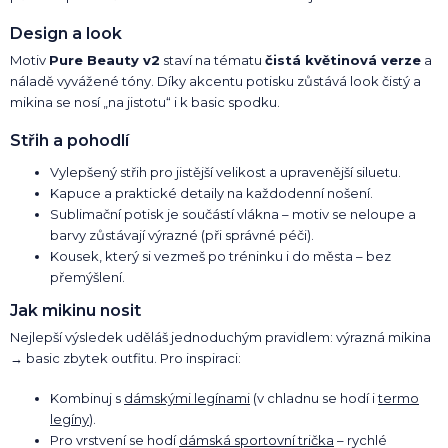
Design a look
Motiv
Pure Beauty v2
staví na tématu
čistá květinová verze
a
náladě vyvážené tóny. Díky akcentu potisku zůstává look čistý a
mikina se nosí „na jistotu“ i k basic spodku.
Střih a pohodlí
Vylepšený střih pro jistější velikost a upravenější siluetu.
Kapuce a praktické detaily na každodenní nošení.
Sublimační potisk je součástí vlákna – motiv se neloupe a
barvy zůstávají výrazné (při správné péči).
Kousek, který si vezmeš po tréninku i do města – bez
přemýšlení.
Jak mikinu nosit
Nejlepší výsledek uděláš jednoduchým pravidlem: výrazná mikina
→ basic zbytek outfitu. Pro inspiraci:
Kombinuj s
dámskými legínami
(v chladnu se hodí i
termo
legíny
).
Pro vrstvení se hodí
dámská sportovní trička
– rychlé