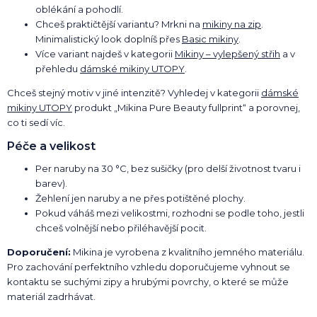
oblékání a pohodlí.
Chceš praktičtější variantu? Mrkni na
mikiny na zip
.
Minimalistický look doplníš přes
Basic mikiny
.
Více variant najdeš v kategorii
Mikiny – vylepšený střih
a v
přehledu
dámské mikiny UTOPY
.
Chceš stejný motiv v jiné intenzitě? Vyhledej v kategorii
dámské
mikiny UTOPY
produkt „Mikina Pure Beauty fullprint“ a porovnej,
co ti sedí víc.
Péče a velikost
Per naruby na 30 °C, bez sušičky (pro delší životnost tvaru i
barev).
Žehlení jen naruby a ne přes potištěné plochy.
Pokud váháš mezi velikostmi, rozhodni se podle toho, jestli
chceš volnější nebo přiléhavější pocit.
Doporučení:
Mikina je vyrobena z kvalitního jemného materiálu.
Pro zachování perfektního vzhledu doporučujeme vyhnout se
kontaktu se suchými zipy a hrubými povrchy, o které se může
materiál zadrhávat.