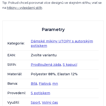
Tip: Pokud chceš porovnat více designů ve stejném střihu, vrať se
na
Mikiny – vylepšený střih
.
Parametry
Dámské mikiny UTOPY s autorským
Kategorie
:
potiskem
EAN
:
Zvolte variantu
Střih
:
Prodloužená záda
,
S kapucí
Materiál
:
Polyester 88%, Elastan 12%
Barva
:
Bílá
,
Fialová
,
mn
Provedení
:
S potiskem
Využití
:
Sport
,
Volný čas