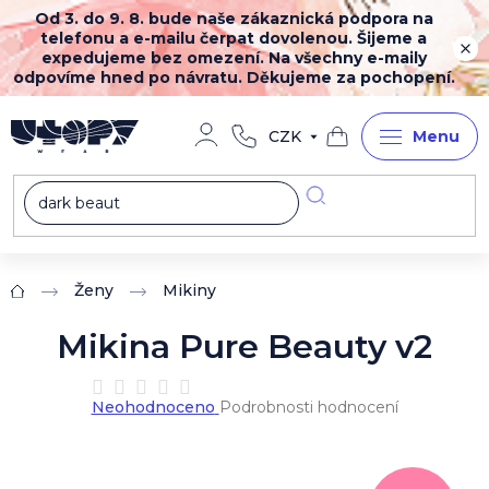
Přejít
Od 3. do 9. 8. bude naše zákaznická podpora na
na
telefonu a e-mailu čerpat dovolenou. Šijeme a
obsah
expedujeme bez omezení. Na všechny e-maily
odpovíme hned po návratu. Děkujeme za pochopení.
CZK
Nákupní
košík
Ženy
Mikiny
Domů
Mikina Pure Beauty v2
Průměrné
Neohodnoceno
Podrobnosti hodnocení
hodnocení
produktu
je
0,0