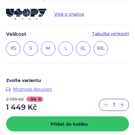
Více o značce
Tabulka velikostí
Velikost
XS
S
M
L
XL
XXL
Zvolte variantu
Možnosti doručení
2 199 Kč
–34 %
−
+
1 449 Kč
Měrná
cena:
Přidat do košíku