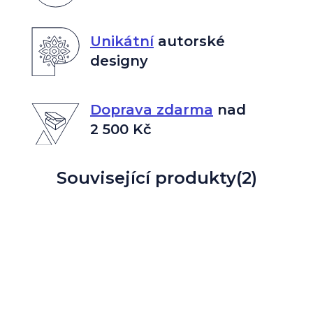
Unikátní
autorské
designy
Doprava zdarma
nad
2 500 Kč
Související produkty
(2)
až
až
–33 %
–47 %