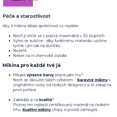
Péče a starostlivost
Aby ti mikina dělala společnost co nejdéle:
Nech jí ohřát se v pračce maximálně v 30 stupních
Vyhni se sušičce - díky funkčnímu materiálu uschne
rychle i jen tak na sluníčku
Nežehli
Neber na ní chemické čistidla
Mikina pro každé tvé já
Miluješ
výrazné barvy
stejně jako my?
Nech se okouzlit naším výběrem -
barevné mikiny
s
originálními vzory od českých designérů si tě získají na
první pohled.
Zakládáš si na
kvalitě
?
Poznej ten nejlepší certifikovaný materiál na českém
trhu.
Kvalitní mikiny
Utopy si prostě zamiluješ.