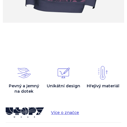
Pevný a jemný
Unikátní design
Hřejivý materiál
na dotek
Více o značce