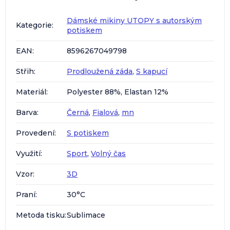
Dámské mikiny UTOPY s autorským
Kategorie
:
potiskem
EAN
:
8596267049798
Střih
:
Prodloužená záda
,
S kapucí
Materiál
:
Polyester 88%, Elastan 12%
Barva
:
Černá
,
Fialová
,
mn
Provedení
:
S potiskem
Využití
:
Sport
,
Volný čas
Vzor
:
3D
Praní
:
30°C
Metoda tisku
:
Sublimace