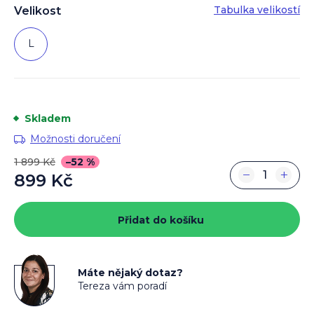
Tabulka velikostí
Velikost
L
Skladem
Možnosti doručení
1 899 Kč
–52 %
−
+
899 Kč
Měrná
cena:
Přidat do košíku
Máte nějaký dotaz?
Tereza vám poradí