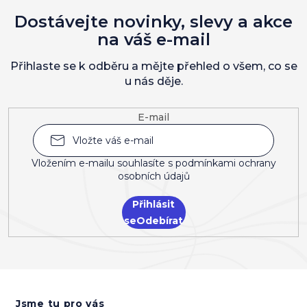
Dostávejte novinky, slevy a akce
na váš e-mail
Přihlaste se k odběru a mějte přehled o všem, co se
u nás děje.
E-mail
Vložením e-mailu souhlasíte s
podmínkami ochrany
osobních údajů
Přihlásit
se
Z
á
Jsme tu pro vás
p