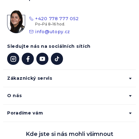
a
t
+420 778 777 052
í
info
@
utopy.cz
Sledujte nás na sociálních sítích
Zákaznický servis
O nás
Poradíme vám
Kde jste si nás mohli všimnout