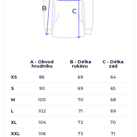
A - Obvod
B - Délka
C - Délka
hrudníku
rukávu
zad
XS
86
69
64
S
90
69
65
M
100
70
68
L
102
71
69
XL
104
72
70
XXL
106
73
71