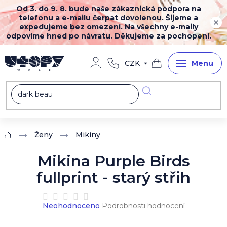
Přejít
Od 3. do 9. 8. bude naše zákaznická podpora na
na
telefonu a e-mailu čerpat dovolenou. Šijeme a
obsah
expedujeme bez omezení. Na všechny e-maily
odpovíme hned po návratu. Děkujeme za pochopení.
CZK
Nákupní
košík
Ženy
Mikiny
Domů
Mikina Purple Birds
fullprint - starý střih
Průměrné
Neohodnoceno
Podrobnosti hodnocení
hodnocení
produktu