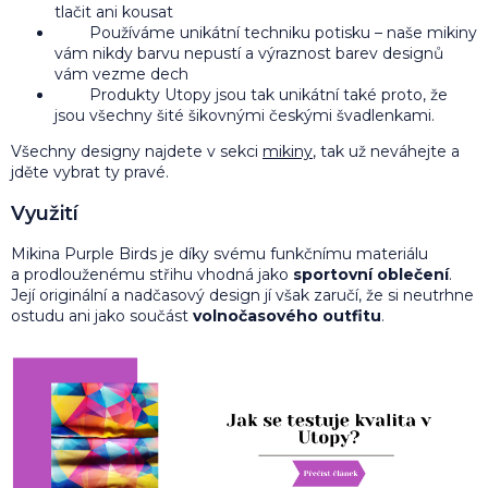
tlačit ani kousat
Používáme unikátní techniku potisku – naše mikiny
vám nikdy barvu nepustí a výraznost barev designů
vám vezme dech
Produkty Utopy jsou tak unikátní také proto, že
jsou všechny šité šikovnými českými švadlenkami.
Všechny designy najdete v sekci
mikiny
, tak už neváhejte a
jděte vybrat ty pravé.
Využití
Mikina Purple Birds je díky svému funkčnímu materiálu
a prodlouženému střihu vhodná jako
sportovní oblečení
.
Její originální a nadčasový design jí však zaručí, že si neutrhne
ostudu ani jako součást
volnočasového outfitu
.