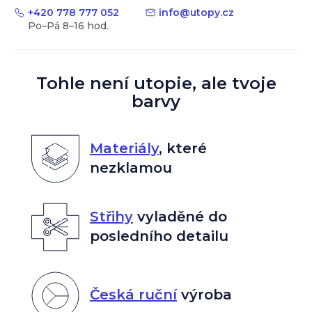
+420 778 777 052
info
@
utopy.cz
Tohle není utopie, ale tvoje
barvy
Materiály
,
které
nezklamou
Střihy
vyladěné do
posledního detailu
Česká ruční
výroba