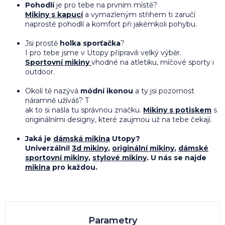
Pohodlí
je pro tebe na prvním místě?
Mikiny s kapucí
a vymazleným střihem
ti zaručí
naprosté pohodlí a komfort při jakémkoli pohybu.
Jsi prostě
holka sporťačka
?
I pro tebe jsme v Utopy připravili velký výběr.
Sportovní mikiny
vhodné na atletiku, míčové sporty i
outdoor.
Okolí tě nazývá
módní ikonou
a ty jsi pozornost
náramně užíváš? T
ak to si našla tu správnou značku.
Mikiny s potiskem
s
originálními designy, které zaujmou už na tebe čekají.
Jaká je
dámská mikina
Utopy?
Univerzální!
3d mikiny
,
originální mikiny
,
dámské
sportovní mikiny
,
stylové mikiny
. U nás se najde
mikina
pro každou.
Parametry