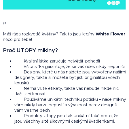
/>
Máš ráda rozkvetlé květiny? Tak to jsou legíny
White Flower
něco pro tebe!
Proč UTOPY mikiny?
Kvalitní látka zaručuje největší pohodlí
Všitá síťka garantuje, že se váš účes nikdy neponičí
Designy, které u nás najdete jsou vytvořeny našimi
designéry, takže si můžete být jisti originalitou všech
kousků.
Nemá všité etikety, takže vás nebude nikde nic
tlačit ani kousat
Používáme unikátní techniku potisku – naše mikiny
vám nikdy barvu nepustí a výraznost barev designů
vám vezme dech
Produkty Utopy jsou tak unikátní také proto, že
jsou všechny šité šikovnými českými švadlenkami.