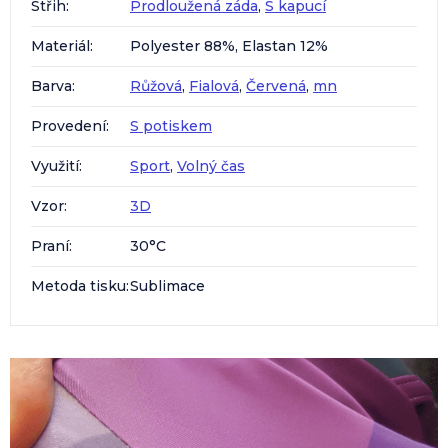
Střih
:
Prodloužená záda
,
S kapucí
Materiál
:
Polyester 88%, Elastan 12%
Barva
:
Růžová
,
Fialová
,
Červená
,
mn
Provedení
:
S potiskem
Využití
:
Sport
,
Volný čas
Vzor
:
3D
Praní
:
30°C
Metoda tisku
:
Sublimace