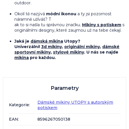
outdoor.
Okolí tě nazývá
módní ikonou
a ty jsi pozornost
náramně užíváš? T
ak to si našla tu správnou značku.
Mikiny s potiskem
s
originálními designy, které zaujmou už na tebe čekají.
Jaká je
dámská mikina
Utopy?
Univerzální!
3d mikiny
,
originální mikiny
,
dámské
sportovní mikiny
,
stylové mikiny
. U nás se najde
mikina
pro každou.
Parametry
Dámské mikiny UTOPY s autorským
Kategorie
:
potiskem
EAN
:
8596267050138