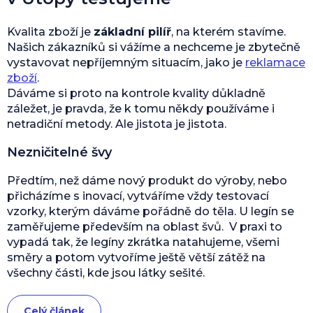
Kvalita zboží je
základní pilíř
, na kterém stavíme.
Našich zákazníků si vážíme a nechceme je zbytečně
vystavovat nepříjemným situacím, jako je
reklamace
zboží
.
Dáváme si proto na kontrole kvality důkladně
záležet, je pravda, že k tomu někdy používáme i
netradiční metody. Ale jistota je jistota.
Nezničitelné švy
Předtím, než dáme nový produkt do výroby, nebo
přicházíme s inovací, vytváříme vždy testovací
vzorky, kterým dáváme pořádně do těla. U legín se
zaměřujeme především na oblast švů. V praxi to
vypadá tak, že legíny zkrátka natahujeme, všemi
směry a potom vytvoříme ještě větší zátěž na
všechny části, kde jsou látky sešité.
Celý článek