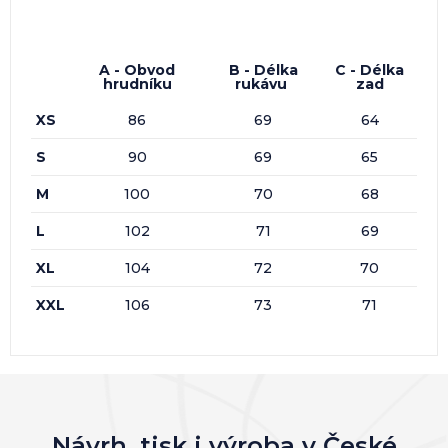
A - Obvod
B - Délka
C - Délka
hrudníku
rukávu
zad
XS
86
69
64
S
90
69
65
M
100
70
68
L
102
71
69
XL
104
72
70
XXL
106
73
71
Návrh, tisk i výroba v České