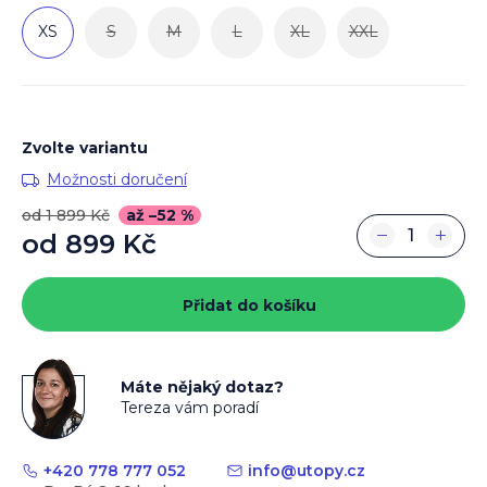
XS
S
M
L
XL
XXL
Zvolte variantu
Možnosti doručení
od 1 899 Kč
až –52 %
−
+
od
899 Kč
Měrná
cena:
Přidat do košíku
Máte nějaký dotaz?
Tereza vám poradí
+420 778 777 052
info
@
utopy.cz