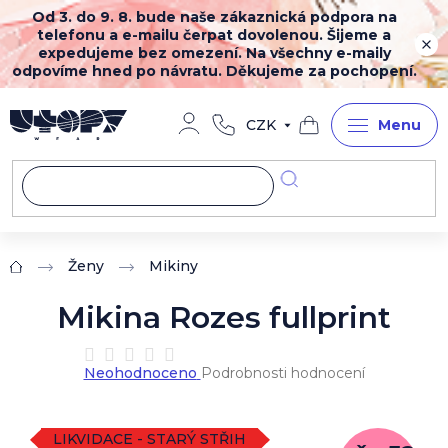
Přejít
Od 3. do 9. 8. bude naše zákaznická podpora na
na
telefonu a e-mailu čerpat dovolenou. Šijeme a
obsah
expedujeme bez omezení. Na všechny e-maily
odpovíme hned po návratu. Děkujeme za pochopení.
CZK
Nákupní
košík
Ženy
Mikiny
Domů
Mikina Rozes fullprint
Průměrné
Neohodnoceno
Podrobnosti hodnocení
hodnocení
produktu
je
0,0
LIKVIDACE - STARÝ STŘIH