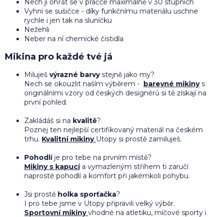
Nech jí ohřát se v pračce maximálně v 30 stupních
Vyhni se sušičce - díky funkčnímu materiálu uschne
rychle i jen tak na sluníčku
Nežehli
Neber na ní chemické čistidla
Mikina pro každé tvé já
Miluješ
výrazné barvy
stejně jako my?
Nech se okouzlit naším výběrem -
barevné mikiny
s
originálními vzory od českých designérů si tě získají na
první pohled.
Zakládáš si na
kvalitě
?
Poznej ten nejlepší certifikovaný materiál na českém
trhu.
Kvalitní mikiny
Utopy si prostě zamiluješ.
Pohodlí
je pro tebe na prvním místě?
Mikiny s kapucí
a vymazleným střihem
ti zaručí
naprosté pohodlí a komfort při jakémkoli pohybu.
Jsi prostě
holka sporťačka
?
I pro tebe jsme v Utopy připravili velký výběr.
Sportovní mikiny
vhodné na atletiku, míčové sporty i