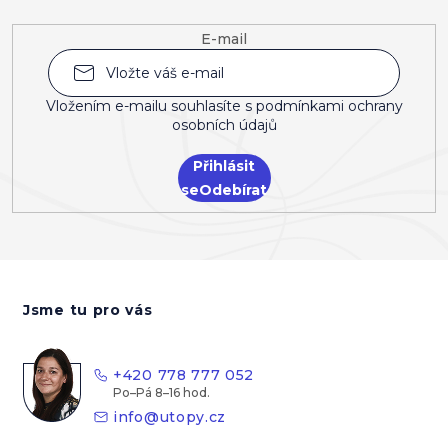
E-mail
Vložením e-mailu souhlasíte s
podmínkami ochrany
osobních údajů
Přihlásit
se
Z
á
Jsme tu pro vás
p
a
t
+420 778 777 052
í
info
@
utopy.cz