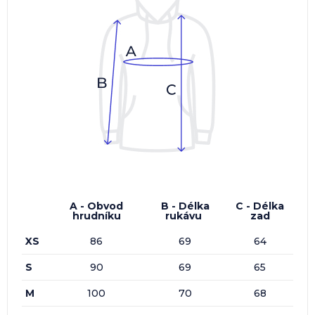
A - Obvod
B - Délka
C - Délka
hrudníku
rukávu
zad
XS
86
69
64
S
90
69
65
M
100
70
68