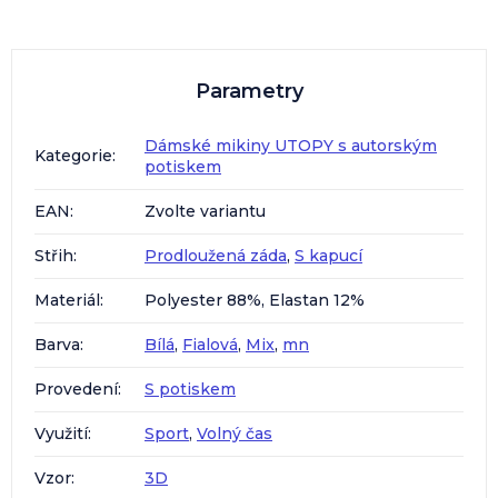
Parametry
Dámské mikiny UTOPY s autorským
Kategorie
:
potiskem
EAN
:
Zvolte variantu
Střih
:
Prodloužená záda
,
S kapucí
Materiál
:
Polyester 88%, Elastan 12%
Barva
:
Bílá
,
Fialová
,
Mix
,
mn
Provedení
:
S potiskem
Využití
:
Sport
,
Volný čas
Vzor
:
3D