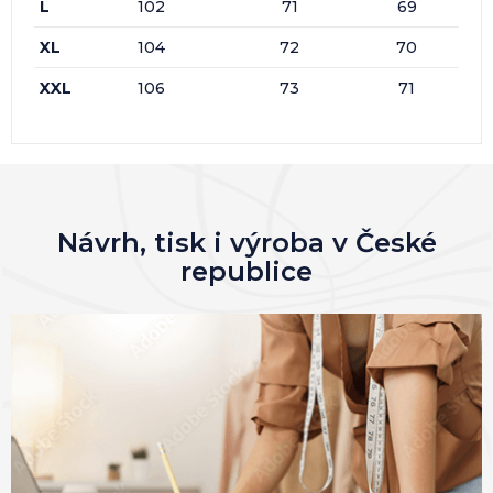
L
102
71
69
XL
104
72
70
XXL
106
73
71
Návrh, tisk i výroba v České
republice