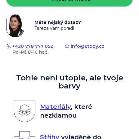
Máte nějaký dotaz?
Tereza vám poradí
+420 778 777 052
info
@
utopy.cz
Tohle není utopie, ale tvoje
barvy
Materiály
,
které
nezklamou
Střihy
vyladěné do