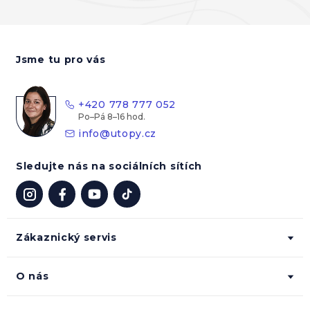
Z
á
Jsme tu pro vás
p
a
t
+420 778 777 052
í
info
@
utopy.cz
Sledujte nás na sociálních sítích
Zákaznický servis
O nás