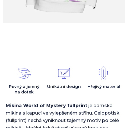
Pevný a jemný
Unikátní design
Hřejivý materiál
na dotek
Mikina World of Mystery fullprint
je dámská
mikina s kapucí ve vylepšeném střihu. Celopotisk
(fullprint) nechá vyniknout tajemný motiv po celé
mikině – ideální, když chceš výrazný look bez