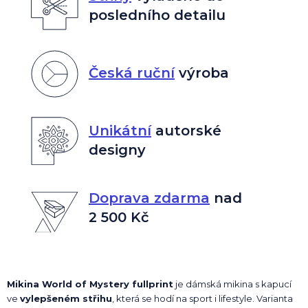
posledního detailu
Česká ruční
výroba
Unikátní
autorské
designy
Doprava zdarma
nad
2 500 Kč
Mikina World of Mystery fullprint
je dámská mikina s kapucí
ve
vylepšeném střihu
, která se hodí na sport i lifestyle. Varianta