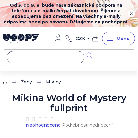
Přejít
Od 3. do 9. 8. bude naše zákaznická podpora na
na
telefonu a e-mailu čerpat dovolenou. Šijeme a
obsah
expedujeme bez omezení. Na všechny e-maily
odpovíme hned po návratu. Děkujeme za pochopení.
CZK
Nákupní
košík
Ženy
Mikiny
Domů
Mikina World of Mystery
fullprint
Průměrné
Neohodnoceno
Podrobnosti hodnocení
hodnocení
produktu