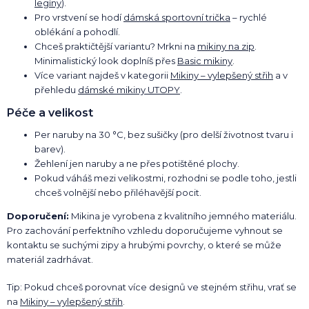
legíny
).
Pro vrstvení se hodí
dámská sportovní trička
– rychlé
oblékání a pohodlí.
Chceš praktičtější variantu? Mrkni na
mikiny na zip
.
Minimalistický look doplníš přes
Basic mikiny
.
Více variant najdeš v kategorii
Mikiny – vylepšený střih
a v
přehledu
dámské mikiny UTOPY
.
Péče a velikost
Per naruby na 30 °C, bez sušičky (pro delší životnost tvaru i
barev).
Žehlení jen naruby a ne přes potištěné plochy.
Pokud váháš mezi velikostmi, rozhodni se podle toho, jestli
chceš volnější nebo přiléhavější pocit.
Doporučení:
Mikina je vyrobena z kvalitního jemného materiálu.
Pro zachování perfektního vzhledu doporučujeme vyhnout se
kontaktu se suchými zipy a hrubými povrchy, o které se může
materiál zadrhávat.
Tip: Pokud chceš porovnat více designů ve stejném střihu, vrať se
na
Mikiny – vylepšený střih
.