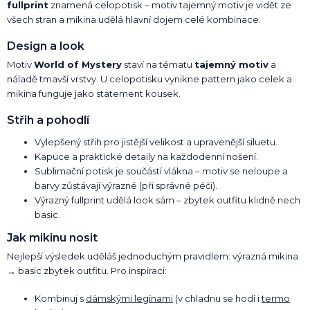
fullprint
znamená celopotisk – motiv tajemný motiv je vidět ze
všech stran a mikina udělá hlavní dojem celé kombinace.
Design a look
Motiv
World of Mystery
staví na tématu
tajemný motiv
a
náladě tmavší vrstvy. U celopotisku vynikne pattern jako celek a
mikina funguje jako statement kousek.
Střih a pohodlí
Vylepšený střih pro jistější velikost a upravenější siluetu.
Kapuce a praktické detaily na každodenní nošení.
Sublimační potisk je součástí vlákna – motiv se neloupe a
barvy zůstávají výrazné (při správné péči).
Výrazný fullprint udělá look sám – zbytek outfitu klidně nech
basic.
Jak mikinu nosit
Nejlepší výsledek uděláš jednoduchým pravidlem: výrazná mikina
→ basic zbytek outfitu. Pro inspiraci:
Kombinuj s
dámskými legínami
(v chladnu se hodí i
termo