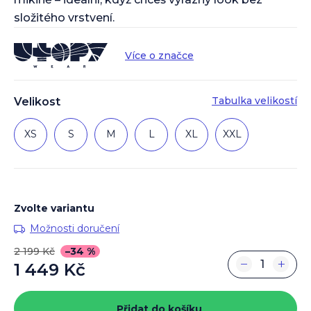
složitého vrstvení.
Více o značce
Tabulka velikostí
Velikost
XS
S
M
L
XL
XXL
Zvolte variantu
Možnosti doručení
2 199 Kč
–34 %
−
+
1 449 Kč
Měrná
cena:
Přidat do košíku