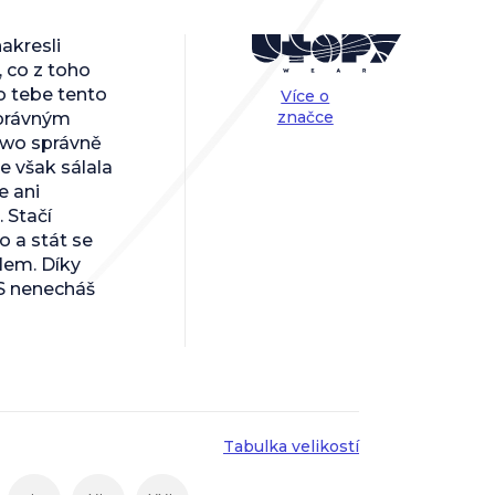
akresli
, co z toho
o tebe tento
Více o
značce
správným
uwo správně
be však sálala
e ani
 Stačí
o a stát se
lem. Díky
S nenecháš
Tabulka velikostí