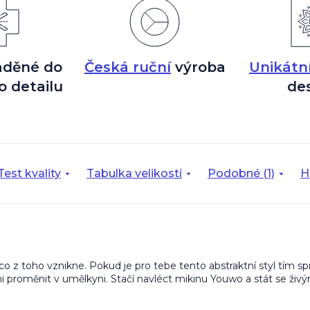
aděné do
Česká ruční
výroba
Unikátn
o detailu
de
Test kvality
Tabulka velikostí
Podobné (1)
H
j, co z toho vznikne. Pokud je pro tebe tento abstraktní styl tím
e ani proměnit v umělkyni. Stačí navléct mikinu Youwo a stát se 