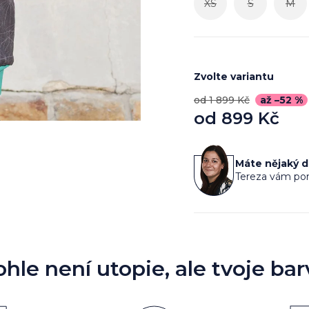
XS
S
M
Zvolte variantu
od 1 899 Kč
až –52 %
od
899 Kč
Měrná
cena:
Máte nějaký 
Tereza vám por
ohle není utopie, ale tvoje bar