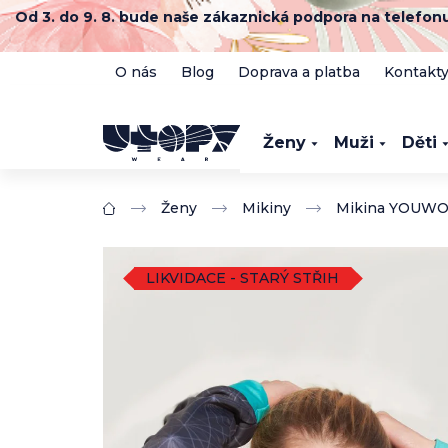
Přejít
Od 3. do 9. 8. bude naše zákaznická podpora na telefo
na
obsah
O nás
Blog
Doprava a platba
Kontakt
Ženy
Muži
Děti
Ženy
Mikiny
Mikina YOUW
Domů
LIKVIDACE - STARÝ STŘIH