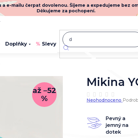
nu a e-mailu čerpat dovolenou. Šijeme a expedujeme bez o
Děkujeme za pochopení.
y
Doplňky
Slevy
Novinky
O
Mikina
až –52
%
Průměrné
Neohodnoceno
Podrob
hodnocení
produktu
je
Pevný a
0,0
jemný na
z
dotek
5
hvězdiček.