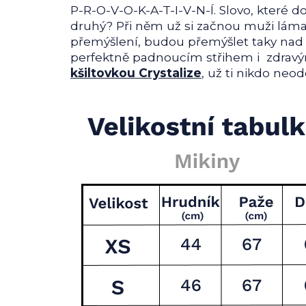
P-R-O-V-O-K-A-T-I-V-N-Í. Slovo, které d
druhý? Při něm už si začnou muži láma
přemýšlení, budou přemýšlet taky nad tí
perfektně padnoucím střihem i zdravým
kšiltovkou Crystalize
, už ti nikdo neod