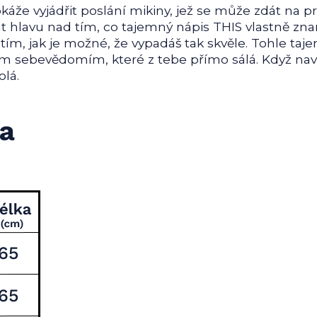
okáže vyjádřit poslání mikiny, jež se může zdát na 
t hlavu nad tím, co tajemný nápis THIS vlastně zn
m, jak je možné, že vypadáš tak skvěle. Tohle taje
 sebevědomím, které z tebe přímo sálá. Když naví
olá.