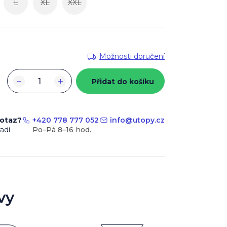
L
XL
XXL
Možnosti doručení
−
+
Přidat do košíku
dotaz?
+420 778 777 052
info
@
utopy.cz
adí
vy