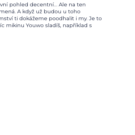
první pohled decentní… Ale na ten
amená. A když už budou u toho
mství ti dokážeme poodhalit i my. Je to
c mikinu Youwo sladíš, například s