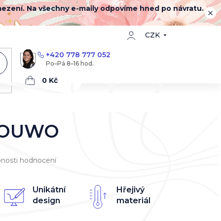
mezení. Na všechny e-maily odpovíme hned po návratu.
CZK
+420 778 777 052
Nákupní
košík
 YOUWO
nosti hodnocení
Unikátní
Hřejivý
design
materiál