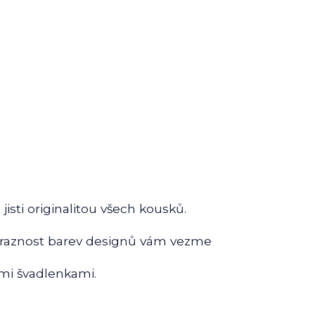
sti originalitou všech kousků.
ýraznost barev designů vám vezme
mi švadlenkami.