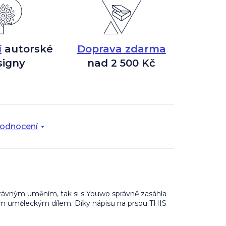
í
autorské
Doprava zdarma
signy
nad 2 500 Kč
odnocení
 správným uměním, tak si s Youwo správně zasáhla
živým uměleckým dílem. Díky nápisu na prsou THIS