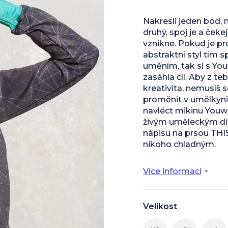
Nakresli jeden bod, n
druhý, spoj je a čekej
vznikne. Pokud je pr
abstraktní styl tím 
uměním, tak si s Yo
zasáhla cíl. Aby z te
kreativita, nemusíš s
proměnit v umělkyni.
navléct mikinu Youw
živým uměleckým dí
nápisu na prsou THI
nikoho chladným.
Více informací
Velikost