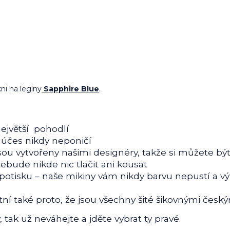
ni na legíny
Sapphire Blue
.
ejvětší pohodlí
 účes nikdy neponičí
vytvořeny našimi designéry, takže si můžete být ji
bude nikde nic tlačit ani kousat
isku – naše mikiny vám nikdy barvu nepustí a v
 také proto, že jsou všechny šité šikovnými český
, tak už neváhejte a jděte vybrat ty pravé.