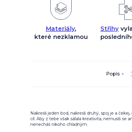
Materiály
,
Střihy
vyl
které nezklamou
posledníh
Popis
Nakresli jeden bod, nakresli druhý, spoj je a čeke
cíl. Aby z tebe však sálala kreativita, nemusíš s
nenecháš nikoho chladným.