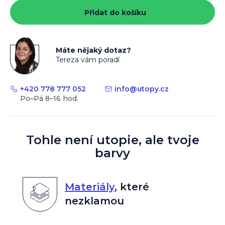
cena:
Přidat do košíku
Máte nějaký dotaz?
Tereza vám poradí
+420 778 777 052
info
@
utopy.cz
Tohle není utopie, ale tvoje
barvy
Materiály
,
které
nezklamou