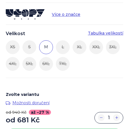
Více o značce
Tabulka velikostí
Velikost
XS
S
M
L
XL
XXL
3XL
4XL
5XL
6XL
7XL
Zvolte variantu
Možnosti doručení
od 940 Kč
až –27 %
−
+
od
681 Kč
Měrná