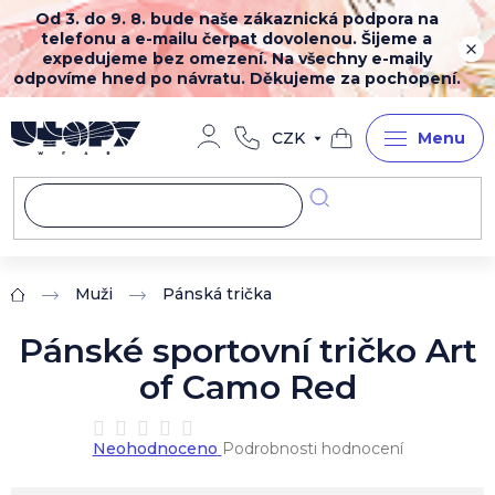
Přejít
Od 3. do 9. 8. bude naše zákaznická podpora na
na
telefonu a e-mailu čerpat dovolenou. Šijeme a
obsah
expedujeme bez omezení. Na všechny e-maily
odpovíme hned po návratu. Děkujeme za pochopení.
CZK
Nákupní
košík
Muži
Pánská trička
Domů
Pánské sportovní tričko Art
of Camo Red
Průměrné
Neohodnoceno
Podrobnosti hodnocení
hodnocení
produktu