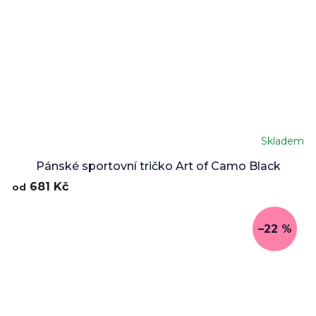
Skladem
Průměrné
hodnocení
Pánské sportovní tričko Art of Camo Black
produktu
681 Kč
od
je
5,0
z
–22 %
5
hvězdiček.