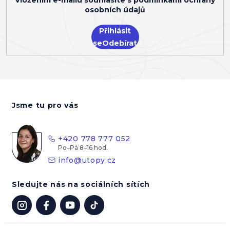
Vložením e-mailu souhlasíte s
podmínkami ochrany
osobních údajů
Přihlásit
se
Z
á
Jsme tu pro vás
p
a
t
+420 778 777 052
í
info
@
utopy.cz
Sledujte nás na sociálních sítích