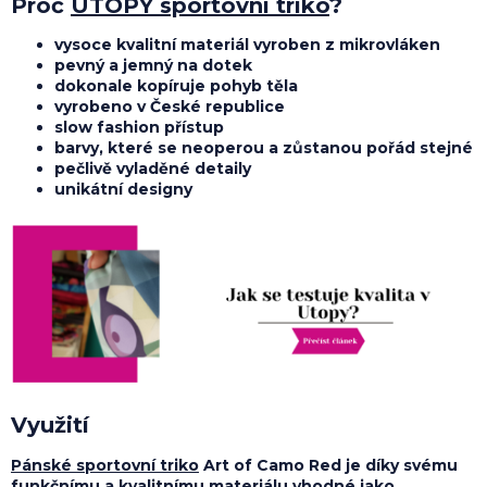
Proč
UTOPY sportovní triko
?
vysoce kvalitní materiál vyroben z mikrovláken
pevný a jemný na dotek
dokonale kopíruje pohyb těla
vyrobeno v České republice
slow fashion přístup
barvy, které se neoperou a zůstanou pořád stejné
pečlivě vyladěné detaily
unikátní designy
Využití
Pánské sportovní triko
Art of Camo Red je díky svému
funkčnímu a kvalitnímu materiálu vhodné jako