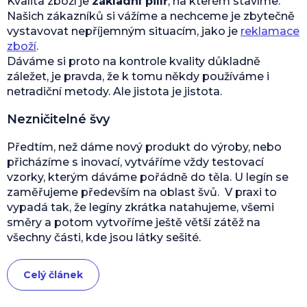
Kvalita zboží je
základní pilíř
, na kterém stavíme.
Našich zákazníků si vážíme a nechceme je zbytečně
vystavovat nepříjemným situacím, jako je
reklamace
zboží
.
Dáváme si proto na kontrole kvality důkladně
záležet, je pravda, že k tomu někdy používáme i
netradiční metody. Ale jistota je jistota.
Nezničitelné švy
Předtím, než dáme nový produkt do výroby, nebo
přicházíme s inovací, vytváříme vždy testovací
vzorky, kterým dáváme pořádně do těla. U legín se
zaměřujeme především na oblast švů. V praxi to
vypadá tak, že legíny zkrátka natahujeme, všemi
směry a potom vytvoříme ještě větší zátěž na
všechny části, kde jsou látky sešité.
Celý článek