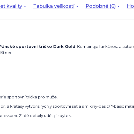
st kvality
Tabulka velikostí
Podobné (6)
Ho
Pánské sportovní tričko Dark Gold
. Kombinuje funkčnost a autor
lší den.
orie
sportovní trička pro muže
.
oor. S
kraťasy
vytvoříš rychlý sportovní set a s
mikiny
-basic/">basic miki
teniskami. Zlaté detaily udělají zbytek.