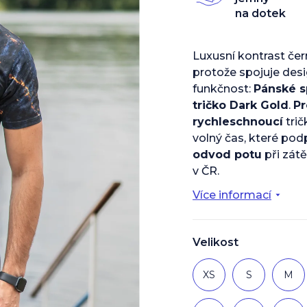
z
na dotek
5
hvězdiček.
Luxusní kontrast čern
protože spojuje desi
funkčnost:
Pánské s
tričko Dark Gold
.
P
rychleschnoucí
trič
volný čas, které pod
odvod potu
při zátě
v ČR.
Více informací
Velikost
XS
S
M