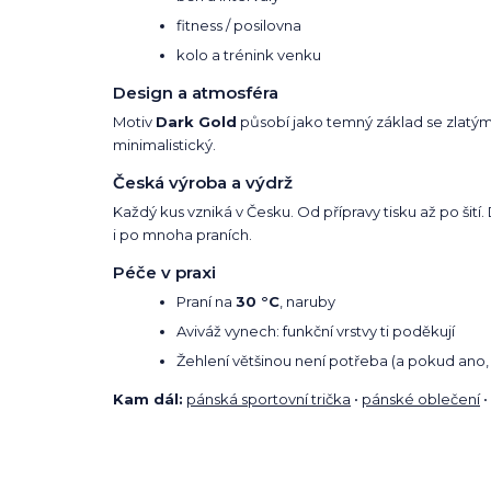
fitness / posilovna
kolo a trénink venku
Design a atmosféra
Motiv
Dark Gold
působí jako temný základ se zlatými 
minimalistický.
Česká výroba a výdrž
Každý kus vzniká v Česku. Od přípravy tisku až po šití
i po mnoha praních.
Péče v praxi
Praní na
30 °C
, naruby
Aviváž vynech: funkční vrstvy ti poděkují
Žehlení většinou není potřeba (a pokud ano, 
Kam dál:
pánská sportovní trička
•
pánské oblečení
•