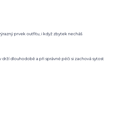
výrazný prvek outfitu, i když zbytek necháš
iv drží dlouhodobě a při správné péči si zachová sytost