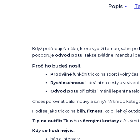
Popis
Te
Když potřebuješ tričko, které vydrží tempo, sáhni po
podporuje
odvod potu
. Takže zvládne intenzitu i de
Proč ho budeš nosit
Prodyšné
funkční tričko na sport i volný čas
Rychleschnoucí
: ideální na cesty a vrstvení
Odvod potu
při zátěži: méně lepení na tělo
Chceš porovnat další motivy a střihy? Mrkni do kateg
Hodí se jako tričko na
běh
,
fitness
, kolo i lehký outd
Tip na outfit:
Zkus ho s
černými kraťasy
a čistými 
Kdy se hodí nejvíc:
běh a intervaly