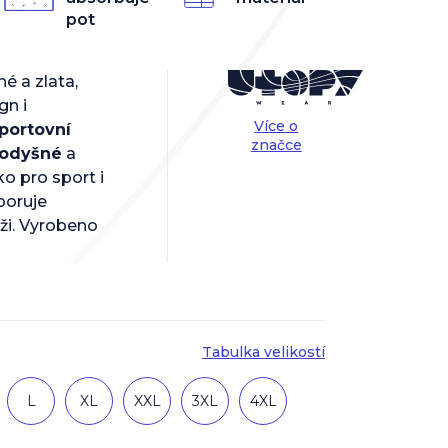
pot
é a zlata,
gn i
Více o
portovní
značce
rodyšné
a
ko pro sport i
poruje
ži. Vyrobeno
Tabulka velikostí
L
XL
XXL
3XL
4XL