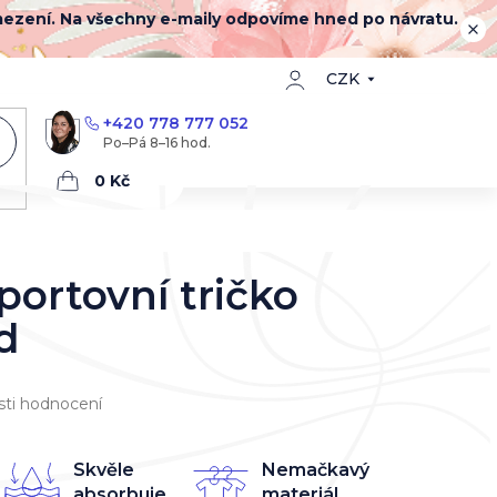
mezení. Na všechny e-maily odpovíme hned po návratu.
CZK
+420 778 777 052
Nákupní
košík
portovní tričko
d
ti hodnocení
Skvěle
Nemačkavý
absorbuje
materiál