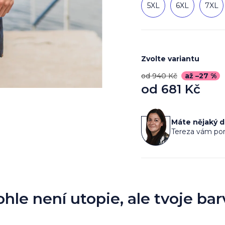
5XL
6XL
7XL
Zvolte variantu
od 940 Kč
až –27 %
od
681 Kč
Měrná
cena:
Máte nějaký 
Tereza vám por
ohle není utopie, ale tvoje bar