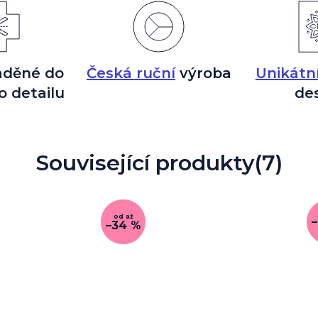
aděné do
Česká ruční
výroba
Unikátn
o detailu
de
Související produkty
(7)
od
až
–34 %