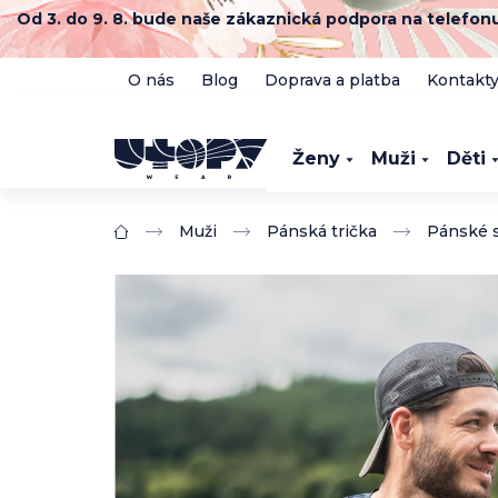
Přejít
Od 3. do 9. 8. bude naše zákaznická podpora na telefo
na
obsah
O nás
Blog
Doprava a platba
Kontakt
Ženy
Muži
Děti
Muži
Pánská trička
Pánské s
Domů