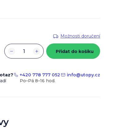
Možnosti doručení
−
+
Přidat do košíku
dotaz?
+420 778 777 052
info
@
utopy.cz
adí
vy