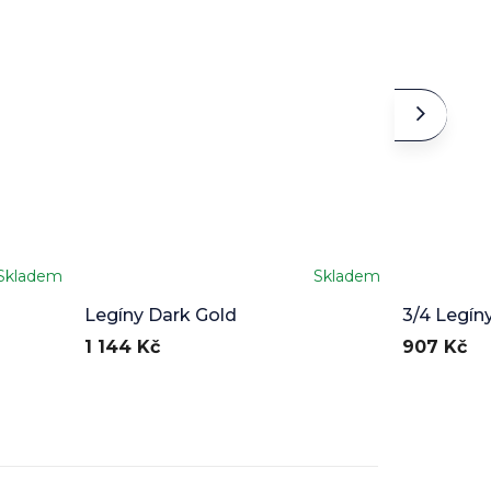
Skladem
Skladem
Průměrné
hodnocení
Legíny Dark Gold
3/4 Legín
produktu
1 144 Kč
907 Kč
je
5,0
z
5
hvězdiček.