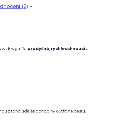
dnocení (2)
ský design. Je
prodyšné
,
rychleschnoucí
a
nou z toho uděláš pohodlný outfit na cestu.