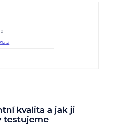
00
Zlatá
ní kvalita a jak ji
y testujeme