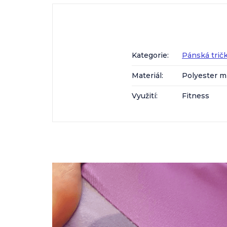
Kategorie
:
Pánská trič
Materiál
:
Polyester m
Využití
:
Fitness