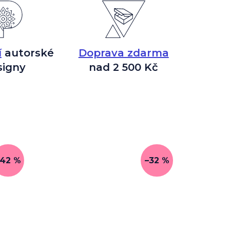
í
autorské
Doprava zdarma
signy
nad 2 500 Kč
–42 %
–32 %