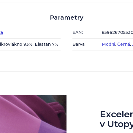
Parametry
ka
EAN
:
85962670553
ikrovlákno 93%, Elastan 7%
Barva
:
Modrá
,
Černá
,
Excelent
v Utop