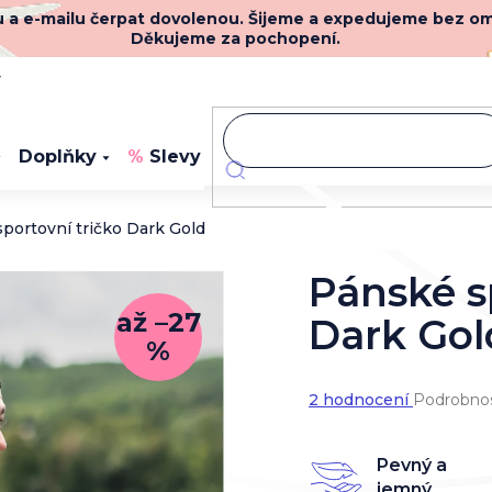
nu a e-mailu čerpat dovolenou. Šijeme a expedujeme bez o
Děkujeme za pochopení.
y
Doplňky
Slevy
Novinky
portovní tričko Dark Gold
Pánské s
až –27
Dark Gol
%
Průměrné
2 hodnocení
Podrobnos
hodnocení
produktu
je
Pevný a
5,0
jemný