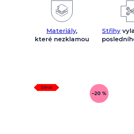
Materiály
,
Střihy
vyl
které nezklamou
posledníh
Sleva
–20 %