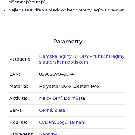
příjemnější volnější.
Nejlepší test: dřep a předklon bez potřeby legíny upravovat.
Parametry
Dámské legíny UTOPY – funkční legíny
Kategorie
:
s autorským potiskem
EAN
:
8596267043574
Materiál
:
Polyester 86%, Elastan 14%
Aktivita
:
Na cvičení, Do města
Barva
:
Černá
,
Zlatá
Hodí se
:
Cvičení
,
Jógu
,
Běhání
Provedení
:
Barevný