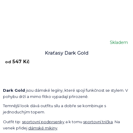
Skladem
Kraťasy Dark Gold
547 Kč
od
Dark Gold
jsou dámské legíny, které spojí funkčnost se stylem. V
pohybu drží a mimo fitko vypadají přirozeně.
Temnější look dává outfitu sílu a dobře se kombinuje s
jednoduchým topem.
Outfit tip:
sportovní podprsenky
a k tomu
sportovní trička
. Na
venek přidej
dámské mikiny
.