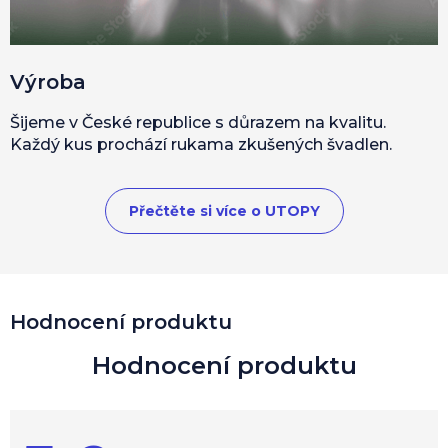
Výroba
Šijeme v České republice s důrazem na kvalitu.
Každý kus prochází rukama zkušených švadlen.
Přečtěte si více o UTOPY
V
Hodnocení produktu
ý
p
i
s
h
o