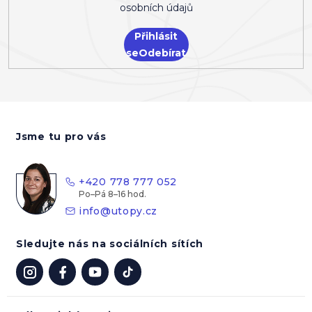
osobních údajů
Přihlásit
se
Z
á
Jsme tu pro vás
p
a
t
+420 778 777 052
í
info
@
utopy.cz
Sledujte nás na sociálních sítích