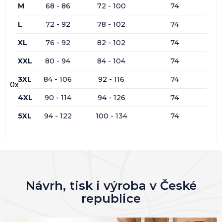
M
68 - 86
72 - 100
74
L
72 - 92
78 - 102
74
XL
76 - 92
82 - 102
74
XXL
80 - 94
84 - 104
74
3XL
84 - 106
92 - 116
74
0x
0x
0x
0x
4XL
90 - 114
94 - 126
74
5XL
94 - 122
100 - 134
74
Návrh, tisk i výroba v České
republice