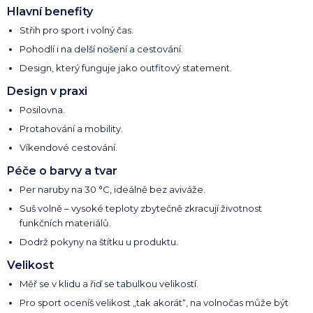
Hlavní benefity
Střih pro sport i volný čas.
Pohodlí i na delší nošení a cestování.
Design, který funguje jako outfitový statement.
Design v praxi
Posilovna.
Protahování a mobility.
Víkendové cestování.
Péče o barvy a tvar
Per naruby na 30 °C, ideálně bez aviváže.
Suš volně – vysoké teploty zbytečně zkracují životnost
funkčních materiálů.
Dodrž pokyny na štítku u produktu.
Velikost
Měř se v klidu a řiď se tabulkou velikostí.
Pro sport oceníš velikost „tak akorát“, na volnočas může být