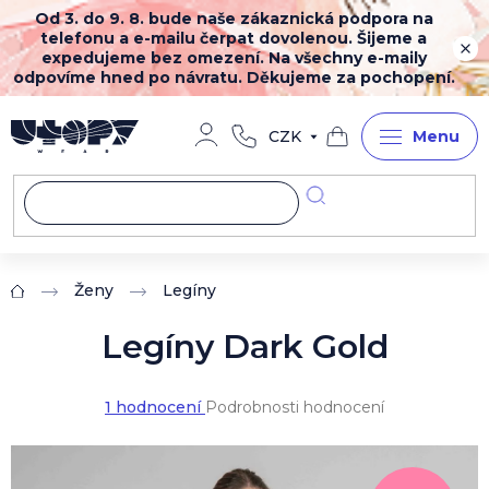
Přejít
Od 3. do 9. 8. bude naše zákaznická podpora na
na
telefonu a e-mailu čerpat dovolenou. Šijeme a
obsah
expedujeme bez omezení. Na všechny e-maily
odpovíme hned po návratu. Děkujeme za pochopení.
CZK
Nákupní
košík
Ženy
Legíny
Domů
Legíny Dark Gold
Průměrné
1 hodnocení
Podrobnosti hodnocení
hodnocení
produktu
je
5,0