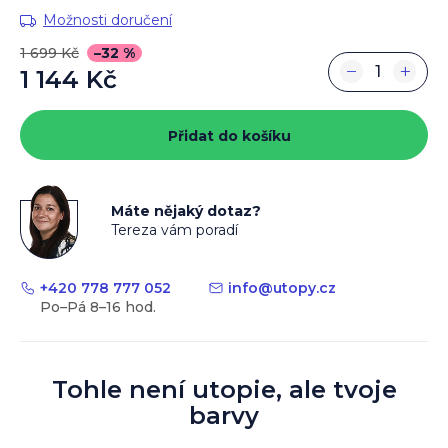
Možnosti doručení
1 699 Kč
–32 %
−
+
1 144 Kč
Měrná
cena:
Přidat do košíku
Máte nějaký dotaz?
Tereza vám poradí
+420 778 777 052
info
@
utopy.cz
Tohle není utopie, ale tvoje
barvy