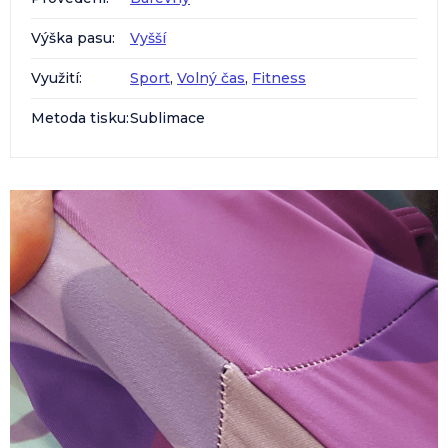
Výška pasu
:
Vyšší
Využití
:
Sport
,
Volný čas
,
Fitness
Metoda tisku
:
Sublimace