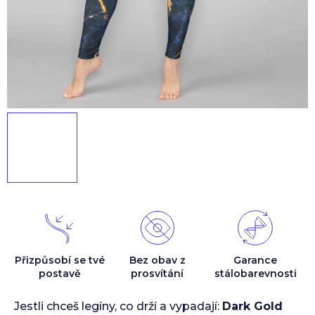
Přizpůsobí se tvé
Bez obav z
Garance
postavě
prosvítání
stálobarevnosti
Jestli chceš legíny, co drží a vypadají:
Dark Gold