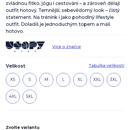
zvládnou fitko, jógu i cestování – a zároveň dělají
outfit hotový. Temnější, sebevědomý look – čistý
statement. Na trénink i jako pohodlný lifestyle
outfit. Doladíš je jednoduchým topem a máš
hotovo.
Více o značce
Tabulka velikostí
Velikost
XS
S
M
L
XL
XXL
3XL
4XL
5XL
Zvolte variantu