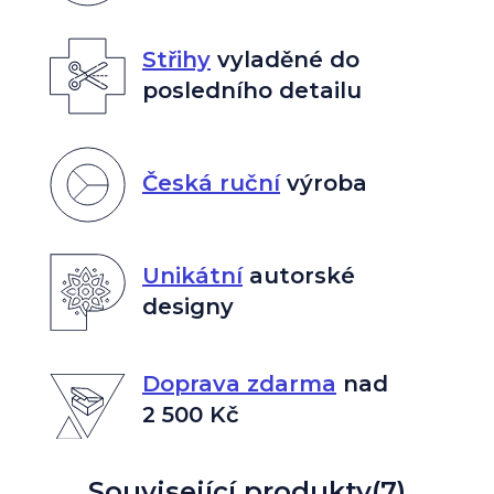
Střihy
vyladěné do
posledního detailu
Česká ruční
výroba
Unikátní
autorské
designy
Doprava zdarma
nad
2 500 Kč
Související produkty
(7)