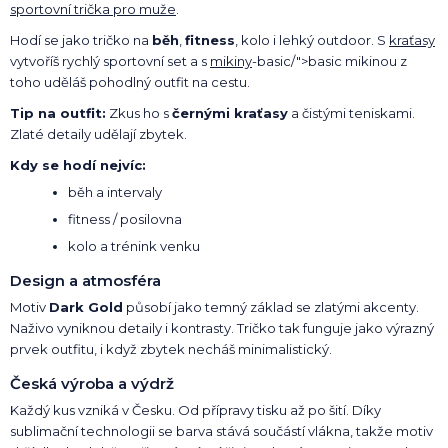
sportovní trička pro muže
.
Hodí se jako tričko na
běh
,
fitness
, kolo i lehký outdoor. S
kraťasy
vytvoříš rychlý sportovní set a s
mikiny
-basic/">basic mikinou z
toho uděláš pohodlný outfit na cestu.
Tip na outfit:
Zkus ho s
černými kraťasy
a čistými teniskami.
Zlaté detaily udělají zbytek.
Kdy se hodí nejvíc:
běh a intervaly
fitness / posilovna
kolo a trénink venku
Design a atmosféra
Motiv
Dark Gold
působí jako temný základ se zlatými akcenty.
Naživo vyniknou detaily i kontrasty. Tričko tak funguje jako výrazný
prvek outfitu, i když zbytek necháš minimalistický.
Česká výroba a výdrž
Každý kus vzniká v Česku. Od přípravy tisku až po šití. Díky
sublimační technologii se barva stává součástí vlákna, takže motiv