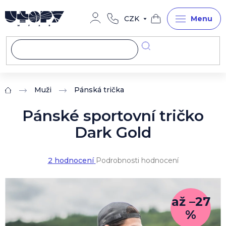
Přejít
na
CZK
obsah
Nákupní
košík
Muži
Pánská trička
Domů
Pánské sportovní tričko
Dark Gold
Průměrné
2 hodnocení
Podrobnosti hodnocení
hodnocení
produktu
je
5,0
až –27
z
%
5
hvězdiček.