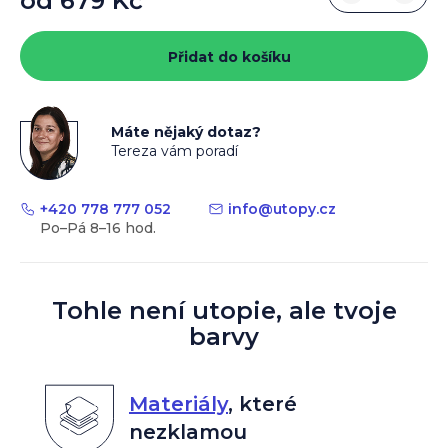
od
679 Kč
Měrná
cena:
Přidat do košíku
Máte nějaký dotaz?
Tereza vám poradí
+420 778 777 052
info
@
utopy.cz
Tohle není utopie, ale tvoje
barvy
Materiály
,
které
nezklamou