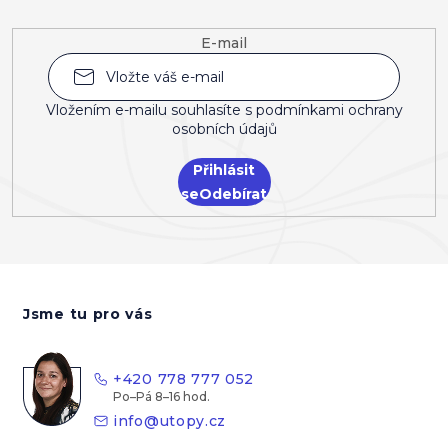
E-mail
Vložením e-mailu souhlasíte s
podmínkami ochrany
osobních údajů
Přihlásit
se
Z
á
Jsme tu pro vás
p
a
t
+420 778 777 052
í
info
@
utopy.cz