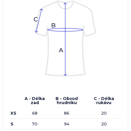
A - Délka
B - Obvod
C - Délka
zad
hrudníku
rukávu
XS
68
86
20
S
70
94
20