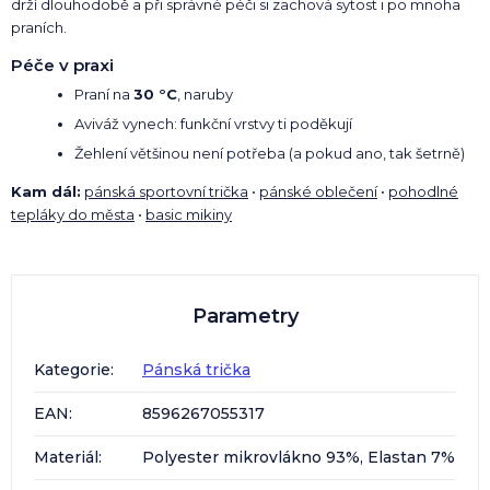
drží dlouhodobě a při správné péči si zachová sytost i po mnoha
praních.
Péče v praxi
Praní na
30 °C
, naruby
Aviváž vynech: funkční vrstvy ti poděkují
Žehlení většinou není potřeba (a pokud ano, tak šetrně)
Kam dál:
pánská sportovní trička
•
pánské oblečení
•
pohodlné
tepláky do města
•
basic mikiny
Parametry
Kategorie
:
Pánská trička
EAN
:
8596267055317
Materiál
:
Polyester mikrovlákno 93%, Elastan 7%