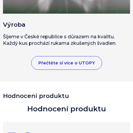
Výroba
Šijeme v České republice s důrazem na kvalitu.
Každý kus prochází rukama zkušených švadlen.
Přečtěte si více o UTOPY
V
Hodnocení produktu
ý
p
i
s
h
o