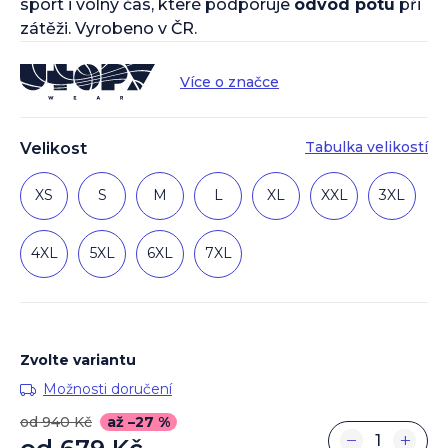
sport i volný čas, které podporuje
odvod potu
při
zátěži. Vyrobeno v ČR.
Více o značce
Tabulka velikostí
Velikost
XS
S
M
L
XL
XXL
3XL
4XL
5XL
6XL
7XL
Zvolte variantu
Možnosti doručení
od 940 Kč
až –27 %
−
+