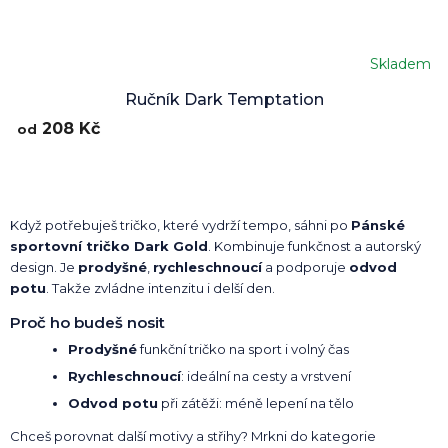
Skladem
Ručník Dark Temptation
208 Kč
od
Když potřebuješ tričko, které vydrží tempo, sáhni po
Pánské
sportovní tričko Dark Gold
. Kombinuje funkčnost a autorský
design. Je
prodyšné
,
rychleschnoucí
a podporuje
odvod
potu
. Takže zvládne intenzitu i delší den.
Proč ho budeš nosit
Prodyšné
funkční tričko na sport i volný čas
Rychleschnoucí
: ideální na cesty a vrstvení
Odvod potu
při zátěži: méně lepení na tělo
Chceš porovnat další motivy a střihy? Mrkni do kategorie