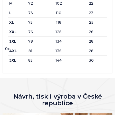
M
72
102
22
L
73
110
23
XL
75
118
25
XXL
76
128
26
3XL
78
134
28
0x
0x
0x
0x
4XL
81
136
28
5XL
85
144
30
Návrh, tisk i výroba v České
republice