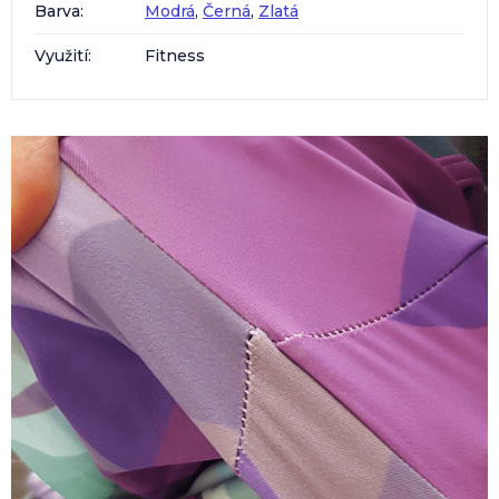
Barva
:
Modrá
,
Černá
,
Zlatá
Využití
:
Fitness