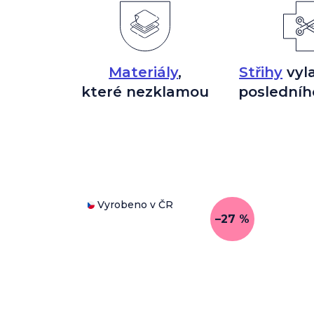
Materiály
,
Střihy
vyl
které nezklamou
posledníh
Vyrobeno v ČR
–27 %