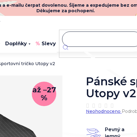
nu a e-mailu čerpat dovolenou. Šijeme a expedujeme bez o
Děkujeme za pochopení.
y
Doplňky
Slevy
Novinky
portovní tričko Utopy v2
Pánské s
až –27
Utopy v2
%
Průměrné
Neohodnoceno
Podrob
hodnocení
produktu
je
Pevný a
0,0
jemný