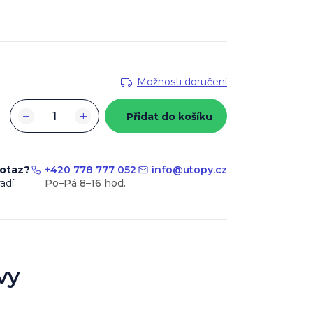
Možnosti doručení
−
+
Přidat do košíku
dotaz?
+420 778 777 052
info
@
utopy.cz
adí
vy