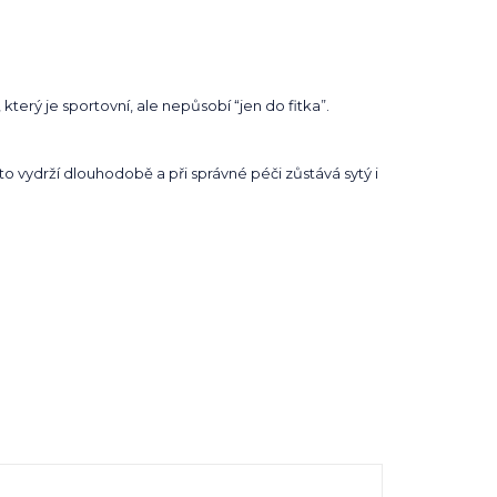
který je sportovní, ale nepůsobí “jen do fitka”.
to vydrží dlouhodobě a při správné péči zůstává sytý i