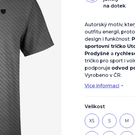
z
na dotek
5
hvězdiček.
Autorský motiv, kte
outfitu energii, prot
design i funkčnost:
P
sportovní tričko Ut
Prodyšné
a
rychles
tričko pro sport i vol
podporuje
odvod p
Vyrobeno v ČR.
Více informací
Velikost
XS
S
M