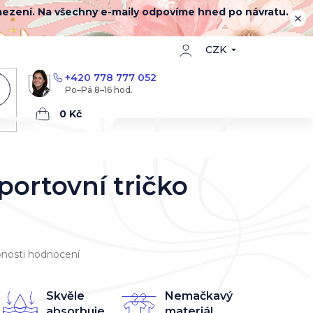
mezení. Na všechny e-maily odpovíme hned po návratu.
CZK
+420 778 777 052
Nákupní
košík
portovní tričko
nosti hodnocení
Skvěle
Nemačkavý
absorbuje
materiál