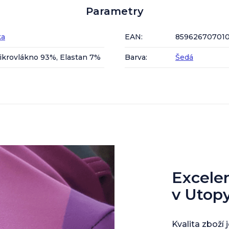
Parametry
ka
EAN
:
85962670701
ikrovlákno 93%, Elastan 7%
Barva
:
Šedá
Excelent
v Utop
Kvalita zboží 