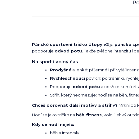
Po
Pánské sportovní tričko Utopy v2
je
pánské spo
podporuje
odvod potu
. Takže zvládne intenzitu i de
Na sport i volný čas
Prodyšné
a lehké: příjemné i při vyšší intenz
Rychleschnoucí
povrch: po tréninku rychlej
Podporuje
odvod potu
a udržuje komfort 
Střih, který neomezuje: hodí se na běh, fitnes
Chceš porovnat další motivy a střihy?
Mrkni do 
Hodí se jako tričko na
běh
,
fitness
, kolo i lehký outd
Kdy se hodí nejvíc:
běh a intervaly