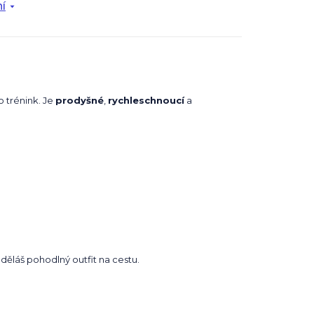
í
 trénink. Je
prodyšné
,
rychleschnoucí
a
děláš pohodlný outfit na cestu.