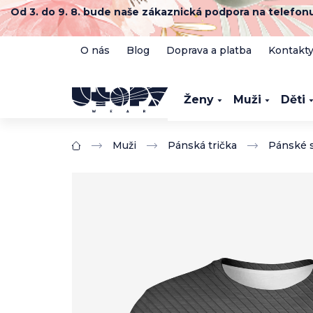
Přejít
Od 3. do 9. 8. bude naše zákaznická podpora na telefo
na
obsah
O nás
Blog
Doprava a platba
Kontakt
Ženy
Muži
Děti
Muži
Pánská trička
Pánské s
Domů