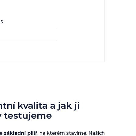
05
ní kvalita a jak ji
y testujeme
je
základní pilíř
, na kterém stavíme. Našich