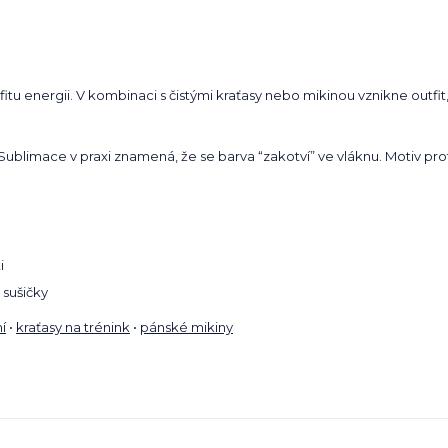
itu energii. V kombinaci s čistými kraťasy nebo mikinou vznikne outfit, 
. Sublimace v praxi znamená, že se barva “zakotví” ve vláknu. Motiv pro
i
 sušičky
í
•
kraťasy na trénink
•
pánské mikiny