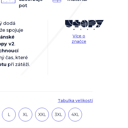
pot
rý dodá
ože spojuje
Více o
ánské
značce
opy v2
.
chnoucí
ný čas, které
otu
při zátěži.
Tabulka velikostí
L
XL
XXL
3XL
4XL