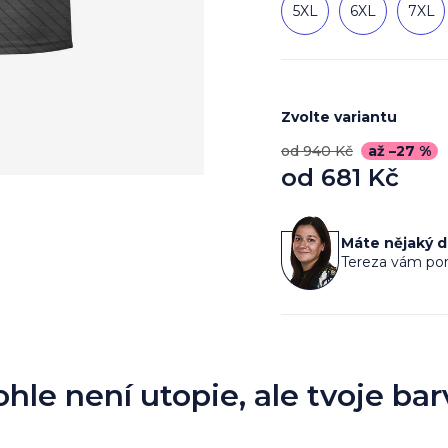
5XL
6XL
7XL
Zvolte variantu
od 940 Kč
až –27 %
od
681 Kč
Měrná
cena:
Máte nějaký 
Tereza vám por
ohle není utopie, ale tvoje bar