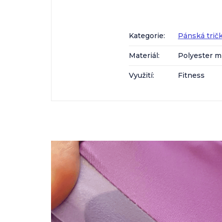
Kategorie
:
Pánská trič
Materiál
:
Polyester m
Využití
:
Fitness