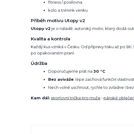
fitness / posilovna
kolo a trénink venku
Příběh motivu Utopy v2
Utopy v2
je o náladě: autorský motiv, který dodá outf
Kvalita a kontrola
Každý kus vzniká v Česku. Od přípravy tisku až po šití
po opakovaném praní.
Údržba
Doporučujeme prát na
30 °C
Bez aviváže
: lépe zachová funkční vlastnost
Nech volně uschnout, rychle to zvládne i bez
Kam dál:
sportovní trička pro muže
•
pánské oblečen