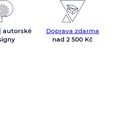
í
autorské
Doprava zdarma
signy
nad 2 500 Kč