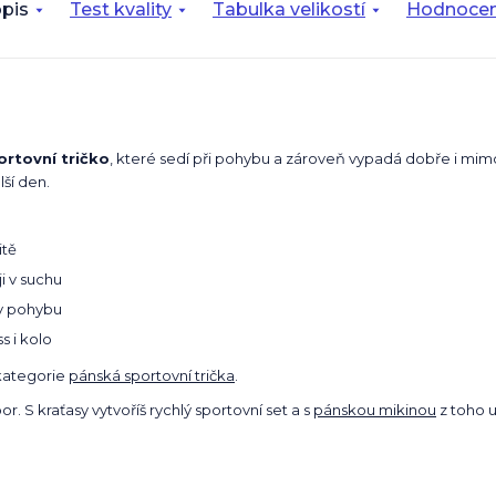
pis
Test kvality
Tabulka velikostí
Hodnocen
rtovní tričko
, které sedí při pohybu a zároveň vypadá dobře i mimo
lší den.
itě
i v suchu
v pohybu
s i kolo
kategorie
pánská sportovní trička
.
oor. S kraťasy vytvoříš rychlý sportovní set a s
pánskou mikinou
z toho u