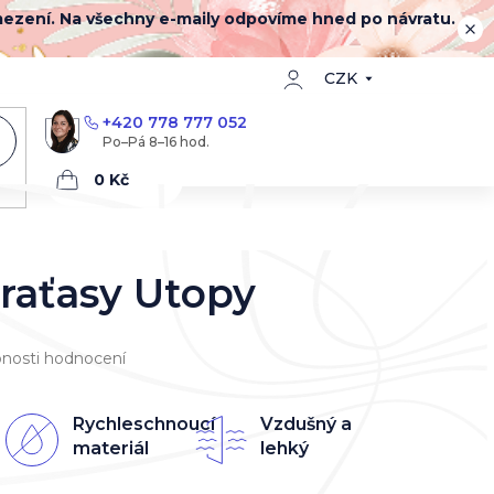
mezení. Na všechny e-maily odpovíme hned po návratu.
CZK
+420 778 777 052
Nákupní
košík
raťasy Utopy
nosti hodnocení
Rychleschnoucí
Vzdušný a
materiál
lehký