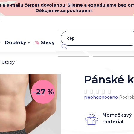
nu a e-mailu čerpat dovolenou. Šijeme a expedujeme bez o
Děkujeme za pochopení.
y
Doplňky
Slevy
Novinky
y Utopy
Pánské k
–27 %
Průměrné
Neohodnoceno
Podrob
hodnocení
produktu
je
Nemačkavý
0,0
materiál
z
5
hvězdiček.