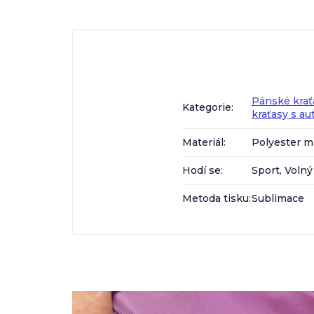
Pánské krať
Kategorie
:
kraťasy s a
Materiál
:
Polyester m
Hodí se
:
Sport, Volný
Metoda tisku
:
Sublimace