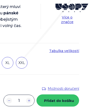
který mluví
ou
pánské
Více o
ebejistým
značce
i volný čas.
Tabulka velikostí
XL
XXL
Možnosti doručení
−
+
Přidat do košíku