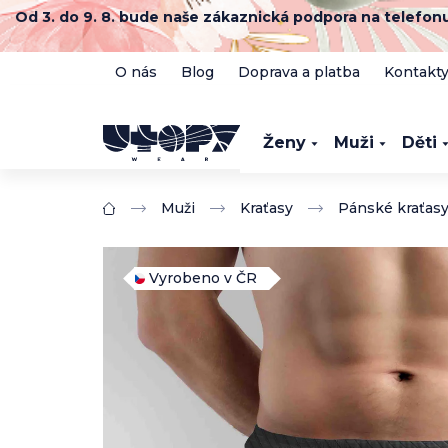
Přejít
Od 3. do 9. 8. bude naše zákaznická podpora na telefo
na
obsah
O nás
Blog
Doprava a platba
Kontakt
Ženy
Muži
Děti
Muži
Kraťasy
Pánské kraťas
Domů
Vyrobeno v ČR