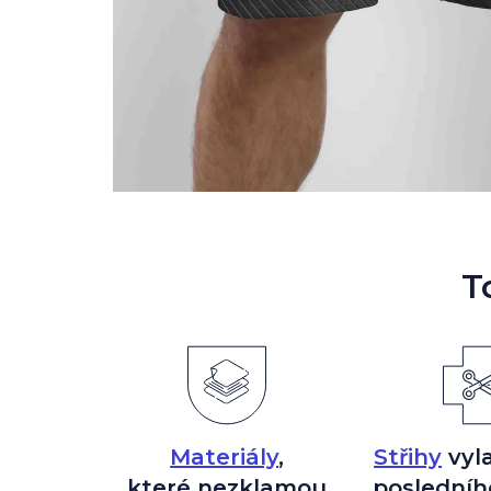
T
Materiály
,
Střihy
vyl
které nezklamou
posledníh