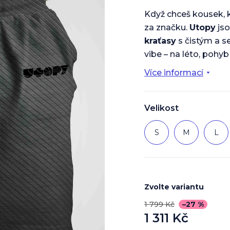
Když chceš kousek, 
za značku.
Utopy
js
kraťasy
s čistým a s
vibe – na léto, pohyb 
Více informací
Velikost
S
M
L
Zvolte variantu
1 799 Kč
–27 %
1 311 Kč
Měrná