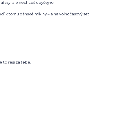
kraťasy, ale nechceš obyčejno.
sedí k tomu
pánské mikiny
– a na volnočasový set
y
to řeší za tebe.