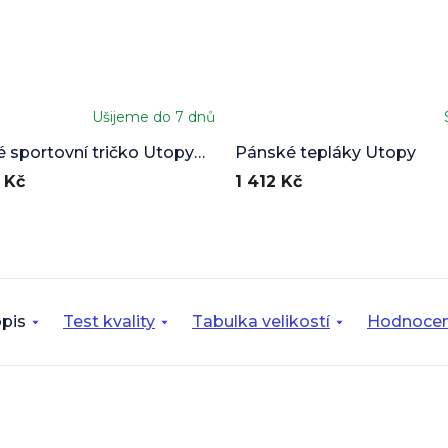
Ušijeme do 7 dnů
 sportovní tričko Utopy
Pánské tepláky Utopy
 Kč
1 412 Kč
pis
Test kvality
Tabulka velikostí
Hodnocen