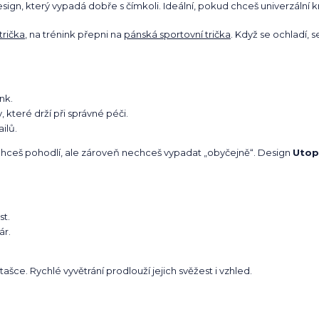
esign, který vypadá dobře s čímkoli. Ideální, pokud chceš univerzální 
trička
, na trénink přepni na
pánská sportovní trička
. Když se ochladí, 
nk.
, které drží při správné péči.
ilů.
 chceš pohodlí, ale zároveň nechceš vypadat „obyčejně“. Design
Utop
st.
ár.
šce. Rychlé vyvětrání prodlouží jejich svěžest i vzhled.