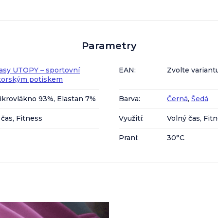
Parametry
asy UTOPY – sportovní
EAN
:
Zvolte variant
utorským potiskem
ikrovlákno 93%, Elastan 7%
Barva
:
Černá
,
Šedá
 čas, Fitness
Využití
:
Volný čas, Fit
Praní
:
30°C