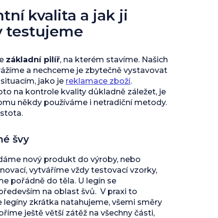
ní kvalita a jak ji
y testujeme
je
základní pilíř
, na kterém stavíme. Našich
vážíme a nechceme je zbytečně vystavovat
ituacím, jako je
reklamace zboží
.
to na kontrole kvality důkladně záležet, je
tomu někdy používáme i netradiční metody.
istota.
né švy
 dáme nový produkt do výroby, nebo
inovací, vytváříme vždy testovací vzorky,
 pořádně do těla. U legín se
edevším na oblast švů. V praxi to
e legíny zkrátka natahujeme, všemi směry
říme ještě větší zátěž na všechny části,