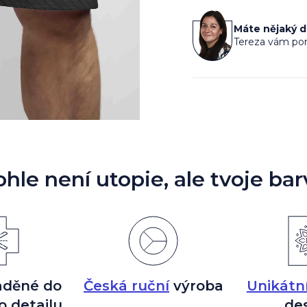
cena:
Máte nějaký 
Tereza vám por
ohle není utopie, ale tvoje bar
aděné do
Česká ruční
výroba
Unikátn
o detailu
de