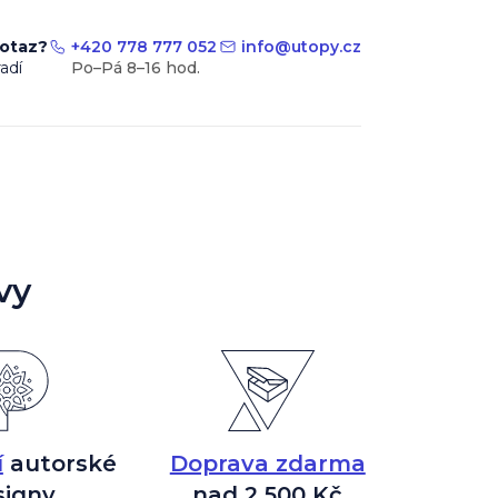
dotaz?
+420 778 777 052
info
@
utopy.cz
adí
vy
í
autorské
Doprava zdarma
signy
nad 2 500 Kč