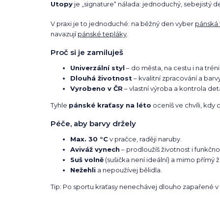
Utopy
je „signature“ nálada: jednoduchý, sebejistý d
V praxi je to jednoduché: na běžný den vyber
pánská 
navazují
pánské tepláky
.
Proč si je zamiluješ
Univerzální styl
– do města, na cestu i na tréni
Dlouhá životnost
– kvalitní zpracování a barvy
Vyrobeno v ČR
– vlastní výroba a kontrola deta
Tyhle
pánské kraťasy na léto
oceníš ve chvíli, kdy
Péče, aby barvy držely
Max. 30 °C
v pračce, raději naruby.
Aviváž vynech
– prodloužíš životnost i funkčno
Suš volně
(sušička není ideální) a mimo přímý ž
Nežehli
a nepoužívej bělidla.
Tip: Po sportu kraťasy nenechávej dlouho zapařené v ta