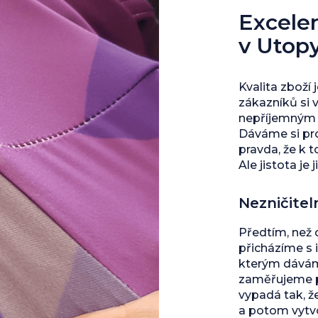
Excelent
v Utop
Kvalita zboží 
zákazníků si 
nepříjemným s
Dáváme si pro
pravda, že k 
Ale jistota je j
Nezničitel
Předtím, než
přicházíme s 
kterým dáváme
zaměřujeme př
vypadá tak, ž
a potom vytvo