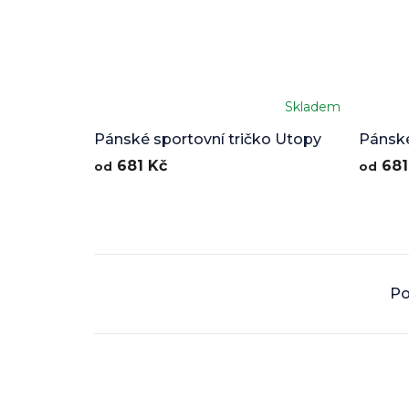
Skladem
Průměrné
hodnocení
Pánské sportovní tričko Utopy
Pánské
produktu
v2
681 Kč
681
od
od
je
5,0
z
5
hvězdiček.
Po