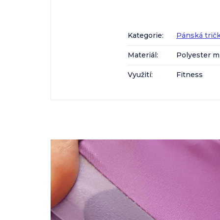
Kategorie
:
Pánská trič
Materiál
:
Polyester m
Využití
:
Fitness