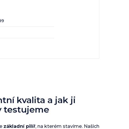
99
ní kvalita a jak ji
y testujeme
je
základní pilíř
, na kterém stavíme. Našich