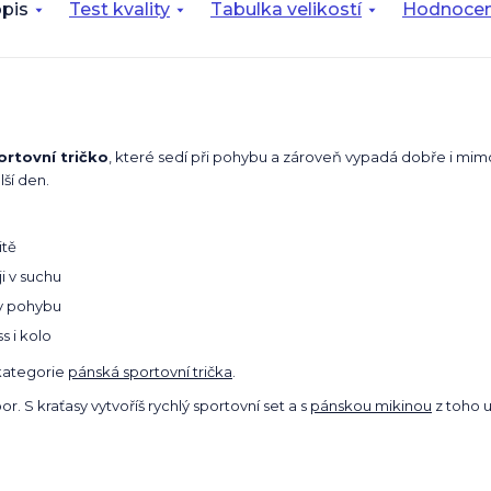
pis
Test kvality
Tabulka velikostí
Hodnocen
rtovní tričko
, které sedí při pohybu a zároveň vypadá dobře i mimo
lší den.
itě
i v suchu
v pohybu
s i kolo
kategorie
pánská sportovní trička
.
oor. S kraťasy vytvoříš rychlý sportovní set a s
pánskou mikinou
z toho u