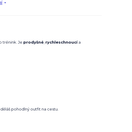
í
 trénink. Je
prodyšné
,
rychleschnoucí
a
děláš pohodlný outfit na cestu.