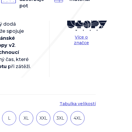
pot
rý dodá
ože spojuje
Více o
ánské
značce
opy v2
.
chnoucí
ný čas, které
otu
při zátěži.
Tabulka velikostí
L
XL
XXL
3XL
4XL