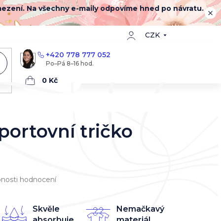
mezení. Na všechny e-maily odpovíme hned po návratu.
CZK
+420 778 777 052
Nákupní
košík
portovní tričko
nosti hodnocení
Skvěle
Nemačkavý
absorbuje
materiál