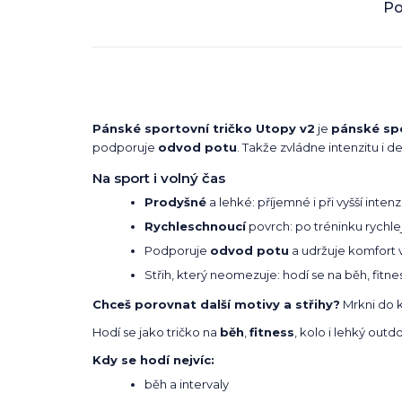
Po
Pánské sportovní tričko Utopy v2
je
pánské spo
podporuje
odvod potu
. Takže zvládne intenzitu i de
Na sport i volný čas
Prodyšné
a lehké: příjemné i při vyšší intenz
Rychleschnoucí
povrch: po tréninku rychlej
Podporuje
odvod potu
a udržuje komfort 
Střih, který neomezuje: hodí se na běh, fitnes
Chceš porovnat další motivy a střihy?
Mrkni do 
Hodí se jako tričko na
běh
,
fitness
, kolo i lehký outd
Kdy se hodí nejvíc:
běh a intervaly