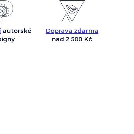
í
autorské
Doprava zdarma
signy
nad 2 500 Kč