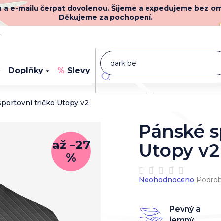
nu a e-mailu čerpat dovolenou. Šijeme a expedujeme bez o
Děkujeme za pochopení.
y
Doplňky
Slevy
Novinky
portovní tričko Utopy v2
Pánské s
až –27
Utopy v2
%
Průměrné
Neohodnoceno
Podrob
hodnocení
produktu
je
Pevný a
0,0
jemný