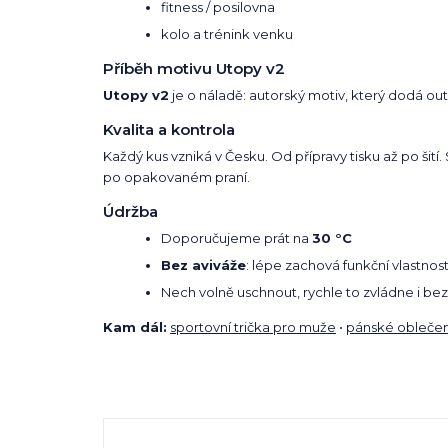
fitness / posilovna
kolo a trénink venku
Příběh motivu Utopy v2
Utopy v2
je o náladě: autorský motiv, který dodá outf
Kvalita a kontrola
Každý kus vzniká v Česku. Od přípravy tisku až po šití
po opakovaném praní.
Údržba
Doporučujeme prát na
30 °C
Bez aviváže
: lépe zachová funkční vlastnost
Nech volně uschnout, rychle to zvládne i bez
Kam dál:
sportovní trička pro muže
•
pánské oblečen