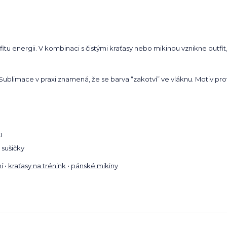
itu energii. V kombinaci s čistými kraťasy nebo mikinou vznikne outfit, 
. Sublimace v praxi znamená, že se barva “zakotví” ve vláknu. Motiv pro
i
 sušičky
í
•
kraťasy na trénink
•
pánské mikiny