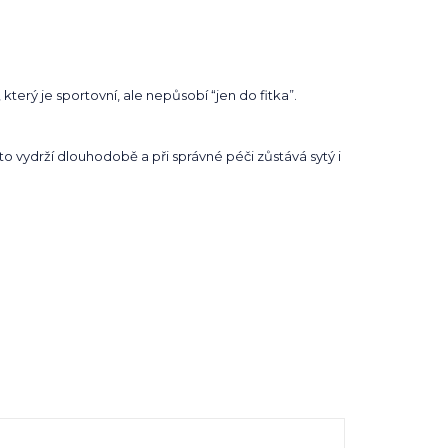
který je sportovní, ale nepůsobí “jen do fitka”.
to vydrží dlouhodobě a při správné péči zůstává sytý i