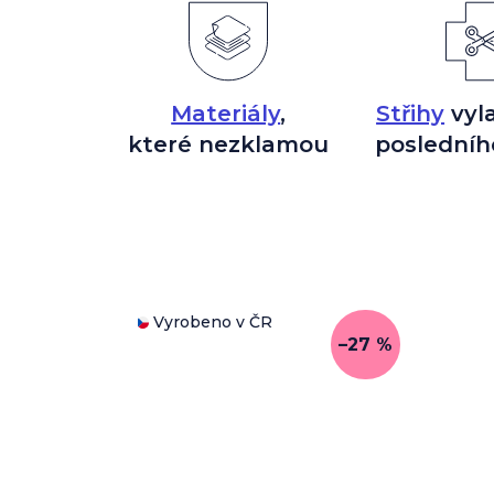
Materiály
,
Střihy
vyl
které nezklamou
posledníh
Vyrobeno v ČR
–27 %