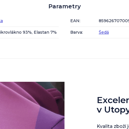
Parametry
ka
EAN
:
85962670700
ikrovlákno 93%, Elastan 7%
Barva
:
Šedá
Excelent
v Utop
Kvalita zboží 