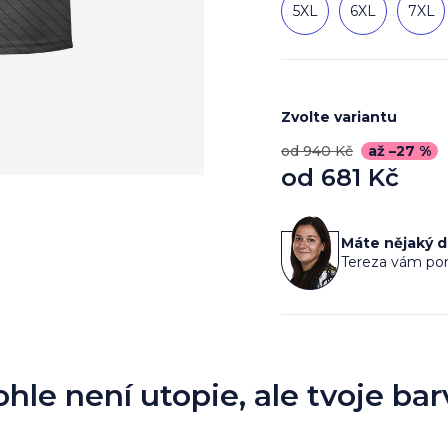
5XL
6XL
7XL
Zvolte variantu
od 940 Kč
až –27 %
od
681 Kč
Měrná
cena:
Máte nějaký 
Tereza vám por
ohle není utopie, ale tvoje bar