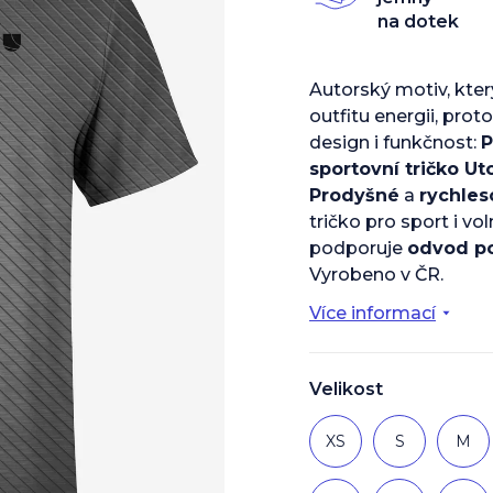
z
na dotek
5
hvězdiček.
Autorský motiv, kte
outfitu energii, prot
design i funkčnost:
P
sportovní tričko Ut
Prodyšné
a
rychles
tričko pro sport i vol
podporuje
odvod p
Vyrobeno v ČR.
Více informací
Velikost
XS
S
M