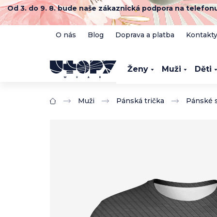
Přejít
Od 3. do 9. 8. bude naše zákaznická podpora na telefo
na
obsah
O nás
Blog
Doprava a platba
Kontakt
Ženy
Muži
Děti
Muži
Pánská trička
Pánské s
Domů