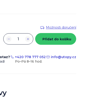
Možnosti doručení
−
+
Přidat do košíku
dotaz?
+420 778 777 052
info
@
utopy.cz
adí
vy