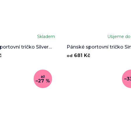
Skladem
Ušijeme do
ortovní tričko Silver
Pánské sportovní tričko Si
Nature
č
681 Kč
od
až
–3
–27 %