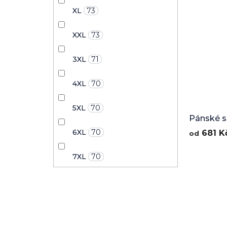
XL
73
XXL
73
3XL
71
4XL
70
5XL
70
Pánské sp
6XL
70
681 K
od
7XL
70