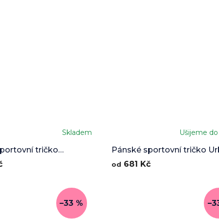
Skladem
Ušijeme do
portovní tričko
Pánské sportovní tričko U
 Ardency
Lion
č
681 Kč
od
–33 %
–3