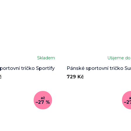
Skladem
Ušijeme do
ortovní tričko Sportify
Pánské sportovní tričko Su
Valley
č
729 Kč
až
–27 %
–2