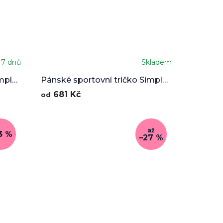
 7 dnů
Skladem
mple
Pánské sportovní tričko Simple
Shards
681 Kč
od
až
3 %
–27 %