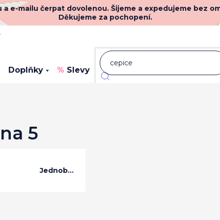
nu a e-mailu čerpat dovolenou. Šijeme a expedujeme bez o
Děkujeme za pochopení.
y
Doplňky
Slevy
Novinky
ana 5
Jednobarevná