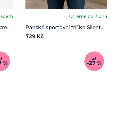
ladem
Ušijeme do 7 dnů
cred
Pánské sportovní tričko Silent
Peaks
729 Kč
až
až
7 %
–27 %