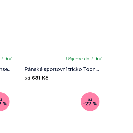
 7 dnů
Ušijeme do 7 dnů
nset
Pánské sportovní tričko Toon
Hype
681 Kč
od
až
až
7 %
–27 %