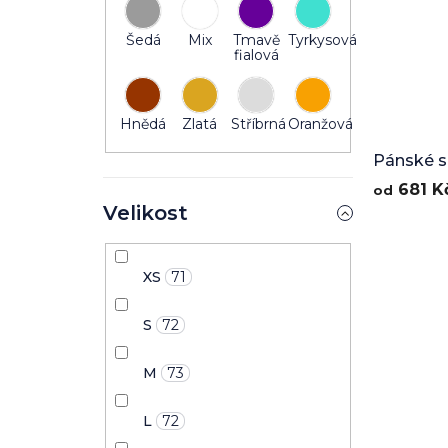
Šedá
Mix
Tmavě
Tyrkysová
fialová
Hnědá
Zlatá
Stříbrná
Oranžová
Pánské sp
Crystal
681 K
od
Velikost
XS
71
S
72
M
73
L
72