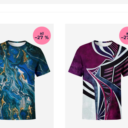
až
–27 %
–2