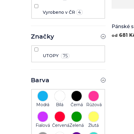
Vyrobeno v ČR
4
Pánské sp
Flow
681 K
Značky
od
UTOPY
75
Barva
Modrá
Bílá
Černá
Růžová
Fialová
Červená
Zelená
Žlutá