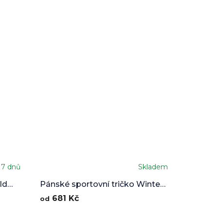
 7 dnů
Skladem
ld
Pánské sportovní tričko Winter
Mountains
681 Kč
od