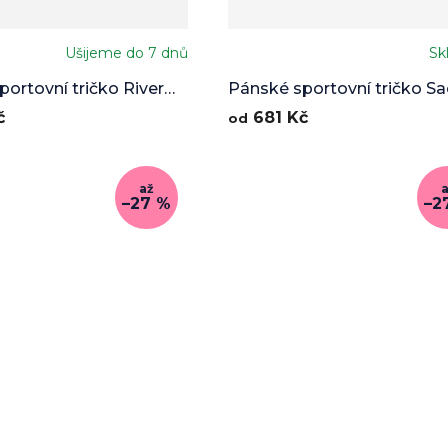
Ušijeme do 7 dnů
Sk
ortovní tričko River
Pánské sportovní tričko Sa
Lines
č
681 Kč
od
až
–27 %
–2