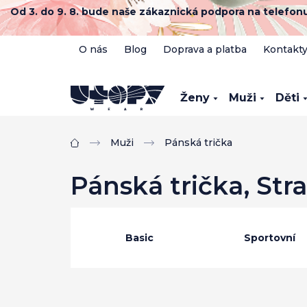
Přejít
Od 3. do 9. 8. bude naše zákaznická podpora na telefo
na
obsah
O nás
Blog
Doprava a platba
Kontakt
Ženy
Muži
Děti
Muži
Pánská trička
Domů
Pánská trička
, Str
Basic
Sportovní