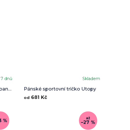
 7 dnů
Skladem
Průměrné
hodnocení
rban
Pánské sportovní tričko Utopy
produktu
681 Kč
od
je
5,0
z
5
až
3 %
hvězdiček.
–27 %