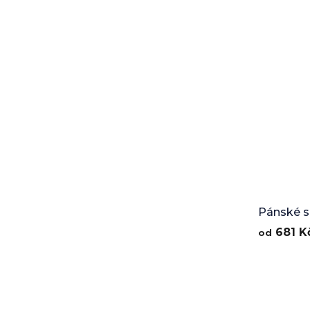
Pánské s
Turquois
681 K
od