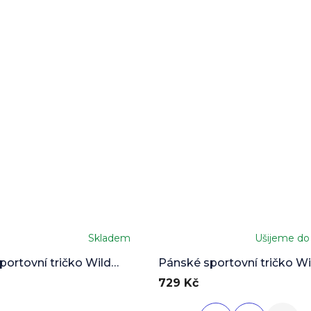
Skladem
Ušijeme do
portovní tričko Wild
Pánské sportovní tričko Wi
Ridge - black edition
729 Kč
S