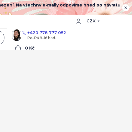
mezení. Na všechny e-maily odpovíme hned po návratu.
CZK
+420 778 777 052
Nákupní
košík