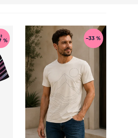
až
–33 %
7 %