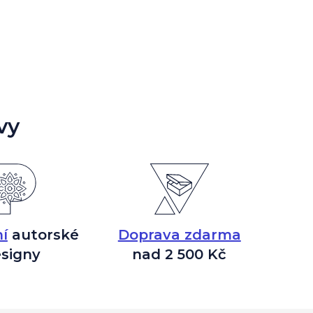
vy
í
autorské
Doprava zdarma
signy
nad 2 500 Kč