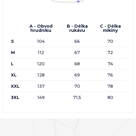
A - Obvod
B - Délka
C - Délka
hrudníku
rukávu
mikiny
S
104
66
70
M
112
67
72
L
120
68
74
XL
128
69
76
XXL
137
70
78
3XL
149
71,5
80
0x
0x
0x
0x