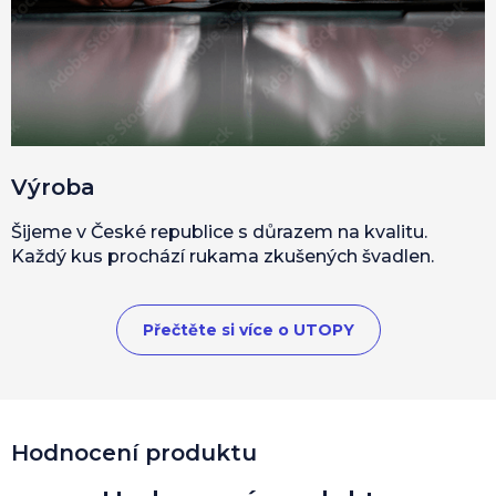
Výroba
Šijeme v České republice s důrazem na kvalitu.
Každý kus prochází rukama zkušených švadlen.
Přečtěte si více o UTOPY
V
Hodnocení produktu
ý
p