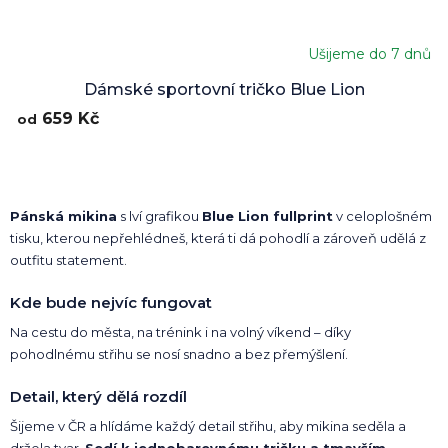
Ušijeme do 7 dnů
Dámské sportovní tričko Blue Lion
659 Kč
od
Pánská mikina
s lví grafikou
Blue Lion fullprint
v celoplošném
tisku, kterou nepřehlédneš, která ti dá pohodlí a zároveň udělá z
outfitu statement.
Kde bude nejvíc fungovat
Na cestu do města, na trénink i na volný víkend – díky
pohodlnému střihu se nosí snadno a bez přemýšlení.
Detail, který dělá rozdíl
Šijeme v ČR a hlídáme každý detail střihu, aby mikina seděla a
držela tvar.
Sedí k jednobarevnému tričku a tmavším