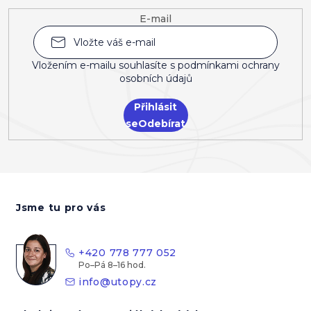
E-mail
Vložením e-mailu souhlasíte s
podmínkami ochrany
osobních údajů
Přihlásit
se
Z
á
Jsme tu pro vás
p
a
t
+420 778 777 052
í
info
@
utopy.cz