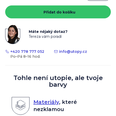
Měrná
cena:
Přidat do košíku
Máte nějaký dotaz?
Tereza vám poradí
+420 778 777 052
info
@
utopy.cz
Tohle není utopie, ale tvoje
barvy
Materiály
,
které
nezklamou