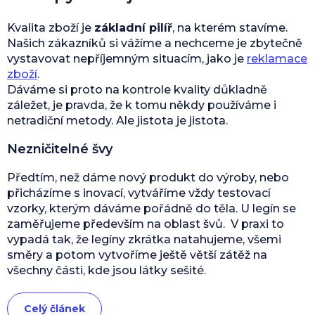
Kvalita zboží je
základní pilíř
, na kterém stavíme.
Našich zákazníků si vážíme a nechceme je zbytečně
vystavovat nepříjemným situacím, jako je
reklamace
zboží
.
Dáváme si proto na kontrole kvality důkladně
záležet, je pravda, že k tomu někdy používáme i
netradiční metody. Ale jistota je jistota.
Nezničitelné švy
Předtím, než dáme nový produkt do výroby, nebo
přicházíme s inovací, vytváříme vždy testovací
vzorky, kterým dáváme pořádně do těla. U legín se
zaměřujeme především na oblast švů. V praxi to
vypadá tak, že legíny zkrátka natahujeme, všemi
směry a potom vytvoříme ještě větší zátěž na
všechny části, kde jsou látky sešité.
Celý článek