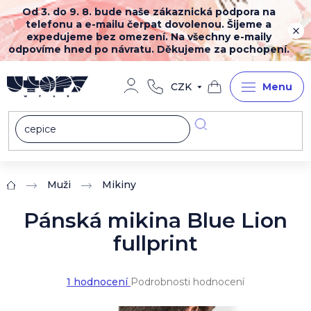
Přejít
Od 3. do 9. 8. bude naše zákaznická podpora na
na
telefonu a e-mailu čerpat dovolenou. Šijeme a
obsah
expedujeme bez omezení. Na všechny e-maily
odpovíme hned po návratu. Děkujeme za pochopení.
CZK
Nákupní
košík
Muži
Mikiny
Domů
Pánská mikina Blue Lion
fullprint
Průměrné
1 hodnocení
Podrobnosti hodnocení
hodnocení
produktu