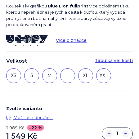
Kousek s lví grafikou
Blue Lion fullprint
v celoplošném tisku,
kterou nepřehlédneš je rychlá cesta k outfitu, který vypadá
promyšleně i bez námahy. Drží tvar a barvy zůstávají výrazné i
po opakovaném praní.
Více o značce
Tabulka velikostí
Velikost
XS
S
M
L
XL
XXL
Zvolte variantu
Možnosti doručení
1 989 Kč
–22 %
−
+
1 549 Kč