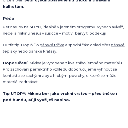
kalhotám.
Péče
Per naruby na
30 °C
, ideálně v jemném programu. Vynech aviváž,
neběl a mikinu nesuš v sušičce – motiv i barvy ti poděkují.
Outfit tip: Doplň ji o
pánská trička
a spodní část dolaď přes
pánské
tepláky
nebo
pánské kraťasy
.
Doporučení:
Mikina je vyrobena z kvalitního jemného materiálu.
Pro zachování perfektního vzhledu doporučujeme vyhnout se
kontaktu se suchými zipy a hrubými povrchy, o které se může
materiál zadrhávat.
Tip UTOPY: Mikinu ber jako vrchní vrstvu – přes tričko i
pod bundu, ať ji využiješ naplno.