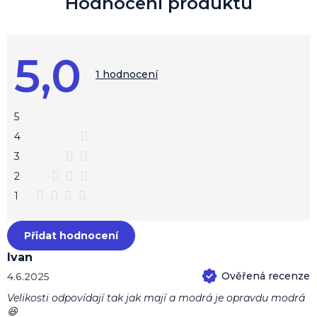
i
s
h
o
5,0
d
Průměrné
hodnocení
1 hodnocení
n
produktu
o
je
c
5,0
z
e
5
5
n
hvězdiček.
4
í
3
2
1
Přidat hodnocení
Ivan
4.6.2025
Hodnocení produktu je 5 z 5 hvězdiček.
Velikosti odpovídají tak jak mají a modrá je opravdu modrá
😆