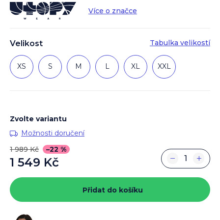
Více o značce
Tabulka velikostí
Velikost
XS
S
M
L
XL
XXL
Zvolte variantu
Možnosti doručení
1 989 Kč
–22 %
−
+
1 549 Kč
Měrná
cena:
Přidat do košíku