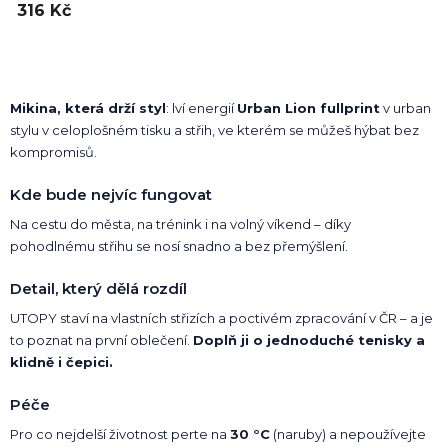
316 Kč
Mikina, která drží styl
: lví energií
Urban Lion fullprint
v urban
stylu v celoplošném tisku a střih, ve kterém se můžeš hýbat bez
kompromisů.
Kde bude nejvíc fungovat
Na cestu do města, na trénink i na volný víkend – díky
pohodlnému střihu se nosí snadno a bez přemýšlení.
Detail, který dělá rozdíl
UTOPY staví na vlastních střizích a poctivém zpracování v ČR – a je
to poznat na první oblečení.
Doplň ji o jednoduché tenisky a
klidně i čepici.
Péče
Pro co nejdelší životnost perte na
30 °C
(naruby) a nepoužívejte