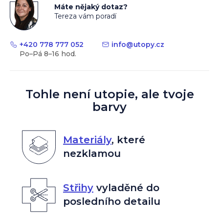
Máte nějaký dotaz?
Tereza vám poradí
+420 778 777 052
info
@
utopy.cz
Tohle není utopie, ale tvoje
barvy
Materiály
,
které
nezklamou
Střihy
vyladěné do
posledního detailu