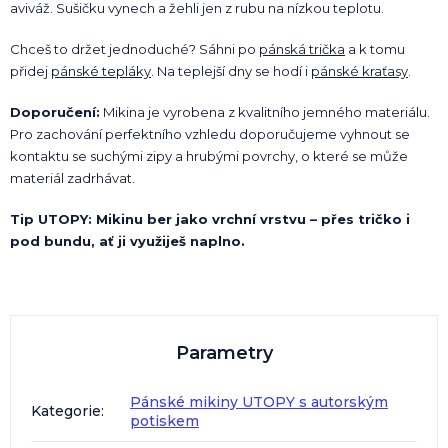
aviváž. Sušičku vynech a žehli jen z rubu na nízkou teplotu.
Chceš to držet jednoduché? Sáhni po
pánská trička
a k tomu
přidej
pánské tepláky
. Na teplejší dny se hodí i
pánské kraťasy
.
Doporučení:
Mikina je vyrobena z kvalitního jemného materiálu.
Pro zachování perfektního vzhledu doporučujeme vyhnout se
kontaktu se suchými zipy a hrubými povrchy, o které se může
materiál zadrhávat.
Tip UTOPY: Mikinu ber jako vrchní vrstvu – přes tričko i
pod bundu, ať ji využiješ naplno.
Parametry
Pánské mikiny UTOPY s autorským
Kategorie
:
potiskem