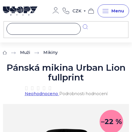
Přejít
na
CZK
obsah
Nákupní
košík
Muži
Mikiny
Domů
Pánská mikina Urban Lion
fullprint
Průměrné
Neohodnoceno
Podrobnosti hodnocení
hodnocení
produktu
je
0,0
z
–22 %
5
hvězdiček.