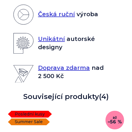
Česká ruční
výroba
Unikátní
autorské
designy
Doprava zdarma
nad
2 500 Kč
Související produkty
(4)
Poslední kusy
až
–56 %
Summer Sale