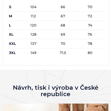
S
104
66
70
M
112
67
72
L
120
68
74
XL
128
69
76
XXL
137
70
78
3XL
149
71,5
80
Návrh, tisk i výroba v České
republice