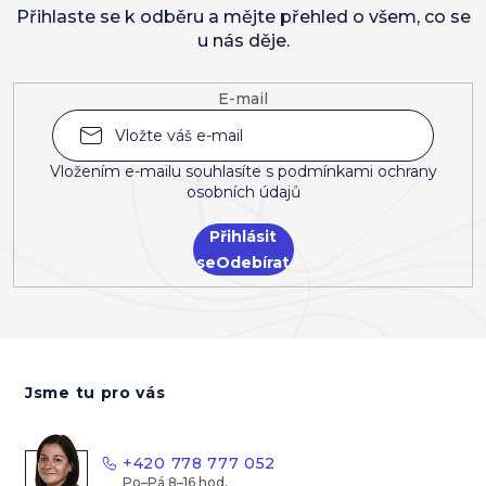
Přihlaste se k odběru a mějte přehled o všem, co se
u nás děje.
E-mail
Vložením e-mailu souhlasíte s
podmínkami ochrany
osobních údajů
Přihlásit
se
Z
á
Jsme tu pro vás
p
a
t
+420 778 777 052
í