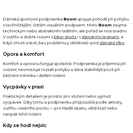
Dámská sportovní podprsenka
Boom
spojuje pohodlí při pohybu
s techničtějším, čistším vizuálním podpisem. Motiv
Boom
zaujme
technickým nebo abstraktním laděním, ale pořád se nosí snadno.
V outfitu si dobře rozumí s
biker shorts
i s
dámskými legínami
, a
když chceš vrstvit, bez problému ji oblékneš i pod
dámské tílko
.
Opora a komfort
Komfort a opora tu fungují společně. Podprsenka je příjemná při
cvičení, neomezuje rozsah pohybu a dává stabilnější pocit při
běžném tréninku i delším nošení.
Vycpávky v praxi
Praktickým detailem je prostor pro vložení nebo vyjmutí
vycpávek. Díky tomu si podprsenku přizpůsobíš podle aktivity,
outfitu i vlastního pocitu — pro hladší siluetu, větší krytí nebo
naopak lehčí nošení.
Kdy se hodí nejvíc