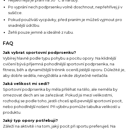
Po vyprání nech podprsenku volně doschnout, nepřehřívej ji v
sušičce.
Pokud používáš vycpávky, před praním je můžeš vyjmout pro
snadnější údržbu.
Žehli pouze jemně a ideálně z rubu.
FAQ
Jak vybrat sportovní podprsenku?
Vybírej hlavně podle typu pohybu a pocitu opory. Na klidnější
cvičení bývá příjemná pohodlnější sportovní podprsenka, na
fitness, běh a dynamičtější trénink oceníš jistější oporu. Důležité je,
aby dobře seděla, nevyjížděla a nikde zbytečně netlačila.
Jaká velikost mi sedí?
Sportovní podprsenka by měla přiléhat na tělo, ale neměla by
omezovat dech ani se zařezávat. Pokud jsi mezi velikostmi,
rozhoduj se podle toho, jestli chceš spíš pevnější sportovní pocit,
nebo pohodlnější nošení. Při výběru pomůže tabulka velikostí u
produktu.
Jaký typ opory potřebuji?
Záleží na aktivitě i na tom, jaký pocit při sportu preferuješ. Na