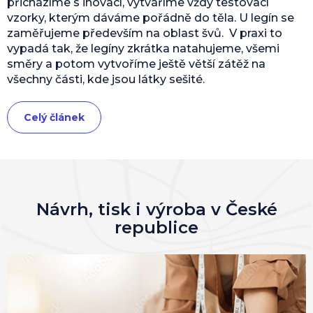
přicházíme s inovací, vytváříme vždy testovací
vzorky, kterým dáváme pořádně do těla. U legín se
zaměřujeme především na oblast švů. V praxi to
vypadá tak, že legíny zkrátka natahujeme, všemi
směry a potom vytvoříme ještě větší zátěž na
všechny části, kde jsou látky sešité.
Celý článek
Návrh, tisk i výroba v České
republice