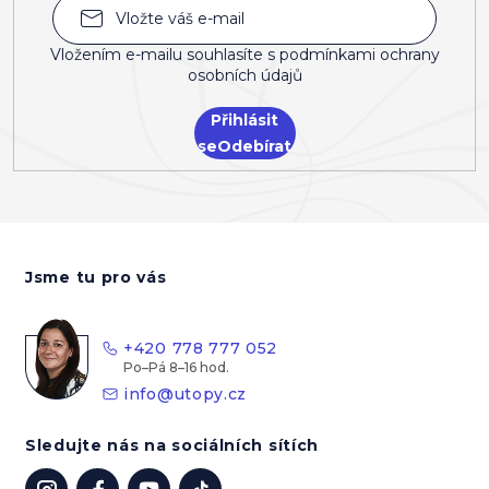
Vložením e-mailu souhlasíte s
podmínkami ochrany
osobních údajů
Přihlásit
se
Z
á
Jsme tu pro vás
p
a
t
+420 778 777 052
í
info
@
utopy.cz
Sledujte nás na sociálních sítích