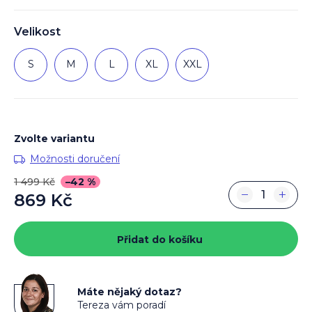
Velikost
S
M
L
XL
XXL
Zvolte variantu
Možnosti doručení
1 499 Kč
–42 %
−
+
869 Kč
Měrná
cena:
Přidat do košíku
Máte nějaký dotaz?
Tereza vám poradí