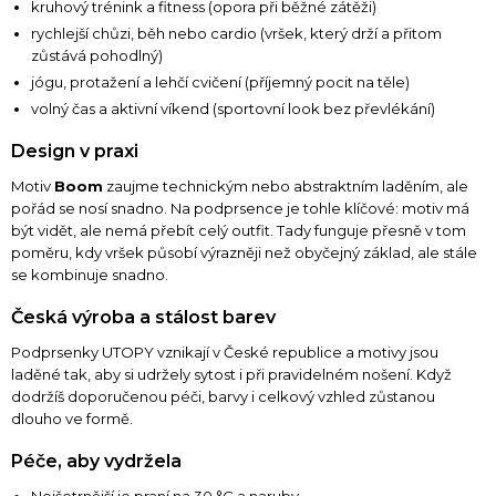
kruhový trénink a fitness (opora při běžné zátěži)
rychlejší chůzi, běh nebo cardio (vršek, který drží a přitom
zůstává pohodlný)
jógu, protažení a lehčí cvičení (příjemný pocit na těle)
volný čas a aktivní víkend (sportovní look bez převlékání)
Design v praxi
Motiv
Boom
zaujme technickým nebo abstraktním laděním, ale
pořád se nosí snadno. Na podprsence je tohle klíčové: motiv má
být vidět, ale nemá přebít celý outfit. Tady funguje přesně v tom
poměru, kdy vršek působí výrazněji než obyčejný základ, ale stále
se kombinuje snadno.
Česká výroba a stálost barev
Podprsenky UTOPY vznikají v České republice a motivy jsou
laděné tak, aby si udržely sytost i při pravidelném nošení. Když
dodržíš doporučenou péči, barvy i celkový vzhled zůstanou
dlouho ve formě.
Péče, aby vydržela
Nejšetrnější je praní na 30 °C a naruby.