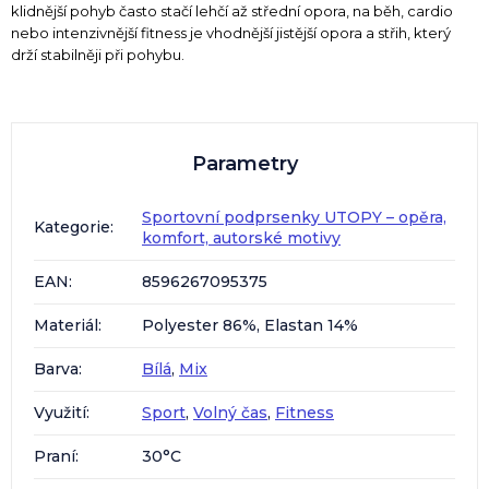
klidnější pohyb často stačí lehčí až střední opora, na běh, cardio
nebo intenzivnější fitness je vhodnější jistější opora a střih, který
drží stabilněji při pohybu.
Parametry
Sportovní podprsenky UTOPY – opěra,
Kategorie
:
komfort, autorské motivy
EAN
:
8596267095375
Materiál
:
Polyester 86%, Elastan 14%
Barva
:
Bílá
,
Mix
Využití
:
Sport
,
Volný čas
,
Fitness
Praní
:
30°C