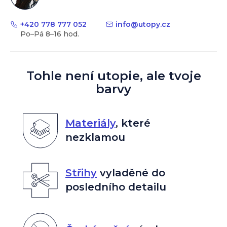
+420 778 777 052
info
@
utopy.cz
Tohle není utopie, ale tvoje
barvy
Materiály
,
které
nezklamou
Střihy
vyladěné do
posledního detailu