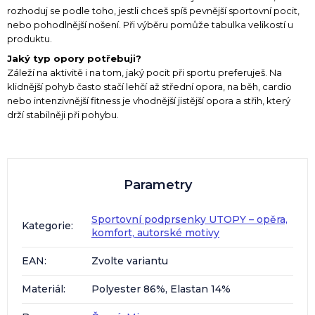
rozhoduj se podle toho, jestli chceš spíš pevnější sportovní pocit,
nebo pohodlnější nošení. Při výběru pomůže tabulka velikostí u
produktu.
Jaký typ opory potřebuji?
Záleží na aktivitě i na tom, jaký pocit při sportu preferuješ. Na
klidnější pohyb často stačí lehčí až střední opora, na běh, cardio
nebo intenzivnější fitness je vhodnější jistější opora a střih, který
drží stabilněji při pohybu.
Parametry
Sportovní podprsenky UTOPY – opěra,
Kategorie
:
komfort, autorské motivy
EAN
:
Zvolte variantu
Materiál
:
Polyester 86%, Elastan 14%