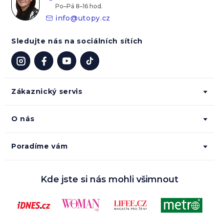
í
info
@
utopy.cz
Sledujte nás na sociálních sítích
Zákaznický servis
O nás
Poradíme vám
Kde jste si nás mohli všimnout