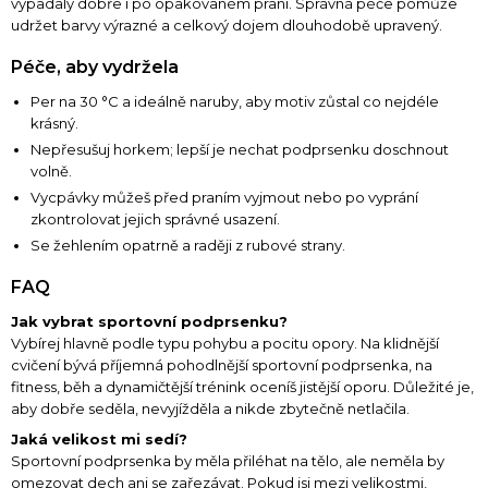
vypadaly dobře i po opakovaném praní. Správná péče pomůže
udržet barvy výrazné a celkový dojem dlouhodobě upravený.
Péče, aby vydržela
Per na 30 °C a ideálně naruby, aby motiv zůstal co nejdéle
krásný.
Nepřesušuj horkem; lepší je nechat podprsenku doschnout
volně.
Vycpávky můžeš před praním vyjmout nebo po vyprání
zkontrolovat jejich správné usazení.
Se žehlením opatrně a raději z rubové strany.
FAQ
Jak vybrat sportovní podprsenku?
Vybírej hlavně podle typu pohybu a pocitu opory. Na klidnější
cvičení bývá příjemná pohodlnější sportovní podprsenka, na
fitness, běh a dynamičtější trénink oceníš jistější oporu. Důležité je,
aby dobře seděla, nevyjížděla a nikde zbytečně netlačila.
Jaká velikost mi sedí?
Sportovní podprsenka by měla přiléhat na tělo, ale neměla by
omezovat dech ani se zařezávat. Pokud jsi mezi velikostmi,