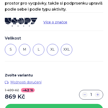
prostor pro vycpávky, takže si podprsenku upravíš
podle sebe i podle typu aktivity.
Více o značce
Velikost
S
M
L
XL
XXL
Zvolte variantu
Možnosti doručení
1 499 Kč
–42 %
−
+
869 Kč
Měrná
cena: