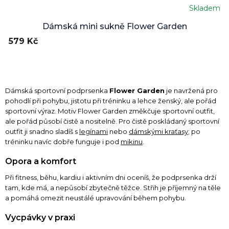
Skladem
Průměrné
hodnocení
Dámská mini sukně Flower Garden
produktu
579 Kč
je
5,0
z
5
hvězdiček.
Dámská sportovní podprsenka
Flower Garden
je navržená pro
pohodlí při pohybu, jistotu při tréninku a lehce ženský, ale pořád
sportovní výraz. Motiv Flower Garden změkčuje sportovní outfit,
ale pořád působí čistě a nositelně. Pro čistě poskládaný sportovní
outfit ji snadno sladíš s
legínami
nebo
dámskými kraťasy
; po
tréninku navíc dobře funguje i pod
mikinu
.
Opora a komfort
Při fitness, běhu, kardiu i aktivním dni oceníš, že podprsenka drží
tam, kde má, a nepůsobí zbytečně těžce. Střih je příjemný na těle
a pomáhá omezit neustálé upravování během pohybu.
Vycpávky v praxi