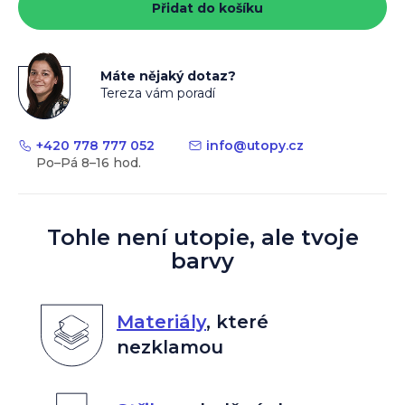
Přidat do košíku
Máte nějaký dotaz?
Tereza vám poradí
+420 778 777 052
info
@
utopy.cz
Tohle není utopie, ale tvoje
barvy
Materiály
,
které
nezklamou