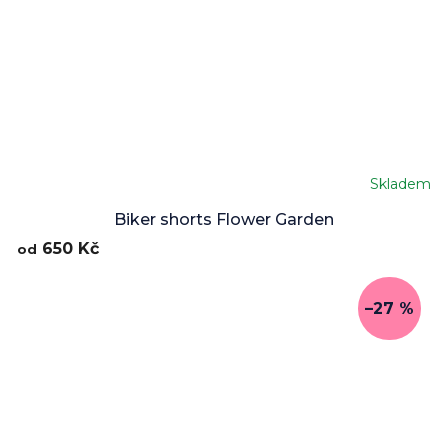
Skladem
Průměrné
hodnocení
Biker shorts Flower Garden
produktu
650 Kč
od
je
5,0
z
–27 %
5
hvězdiček.