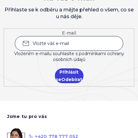
Přihlaste se k odběru a mějte přehled o všem, co se
u nás děje.
E-mail
Vložením e-mailu souhlasíte s
podmínkami ochrany
osobních údajů
Přihlásit
se
Z
á
Jsme tu pro vás
p
a
t
+420 778 777 052