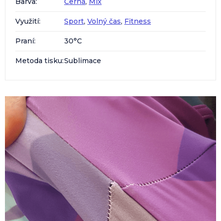
Barva
:
Černá
,
Mix
Využití
:
Sport
,
Volný čas
,
Fitness
Praní
:
30°C
Metoda tisku
:
Sublimace