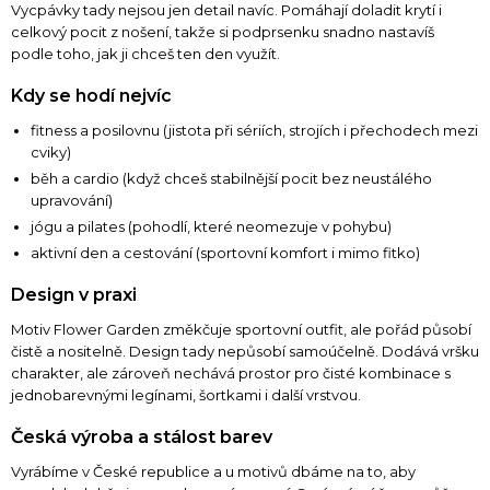
Vycpávky tady nejsou jen detail navíc. Pomáhají doladit krytí i
celkový pocit z nošení, takže si podprsenku snadno nastavíš
podle toho, jak ji chceš ten den využít.
Kdy se hodí nejvíc
fitness a posilovnu (jistota při sériích, strojích i přechodech mezi
cviky)
běh a cardio (když chceš stabilnější pocit bez neustálého
upravování)
jógu a pilates (pohodlí, které neomezuje v pohybu)
aktivní den a cestování (sportovní komfort i mimo fitko)
Design v praxi
Motiv Flower Garden změkčuje sportovní outfit, ale pořád působí
čistě a nositelně. Design tady nepůsobí samoúčelně. Dodává vršku
charakter, ale zároveň nechává prostor pro čisté kombinace s
jednobarevnými legínami, šortkami i další vrstvou.
Česká výroba a stálost barev
Vyrábíme v České republice a u motivů dbáme na to, aby