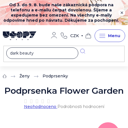
Přejít
Od 3. do 9. 8. bude naše zákaznická podpora na
na
telefonu a e-mailu čerpat dovolenou. Šijeme a
obsah
expedujeme bez omezení. Na všechny e-maily
odpovíme hned po návratu. Děkujeme za pochopení.
CZK
Nákupní
košík
Ženy
Podprsenky
Domů
Podprsenka Flower Garden
Průměrné
Neohodnoceno
Podrobnosti hodnocení
hodnocení
produktu
je
0,0