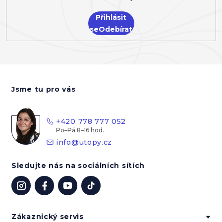
Přihlásit
se
Z
á
Jsme tu pro vás
p
a
t
+420 778 777 052
í
info
@
utopy.cz
Sledujte nás na sociálních sítích
Zákaznický servis