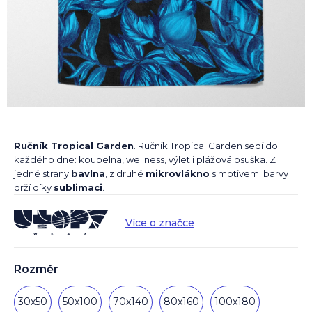
Ručník Tropical Garden
. Ručník Tropical Garden sedí do
každého dne: koupelna, wellness, výlet i plážová osuška. Z
jedné strany
bavlna
, z druhé
mikrovlákno
s motivem; barvy
drží díky
sublimaci
.
Více o značce
Rozměr
30x50
50x100
70x140
80x160
100x180