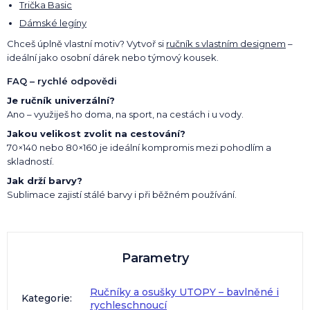
Trička Basic
Dámské legíny
Chceš úplně vlastní motiv? Vytvoř si
ručník s vlastním designem
–
ideální jako osobní dárek nebo týmový kousek.
FAQ – rychlé odpovědi
Je ručník univerzální?
Ano – využiješ ho doma, na sport, na cestách i u vody.
Jakou velikost zvolit na cestování?
70×140 nebo 80×160 je ideální kompromis mezi pohodlím a
skladností.
Jak drží barvy?
Sublimace zajistí stálé barvy i při běžném používání.
Parametry
Ručníky a osušky UTOPY – bavlněné i
Kategorie
:
rychleschnoucí