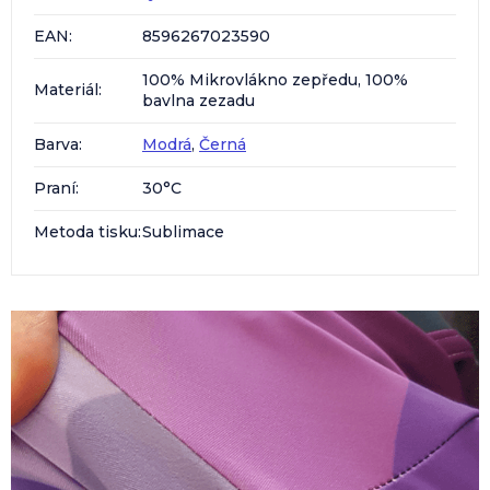
EAN
:
8596267023590
100% Mikrovlákno zepředu, 100%
Materiál
:
bavlna zezadu
Barva
:
Modrá
,
Černá
Praní
:
30°C
Metoda tisku
:
Sublimace