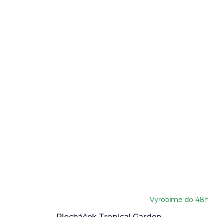
Vyrobíme do 48h
Průměrné
hodnocení
Plecháček Tropical Garden