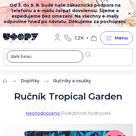
Přejít
Od 3. do 9. 8. bude naše zákaznická podpora na
na
telefonu a e-mailu čerpat dovolenou. Šijeme a
obsah
expedujeme bez omezení. Na všechny e-maily
odpovíme hned po návratu. Děkujeme za pochopení.
CZK
Nákupní
košík
Doplňky
Ručníky a osušky
Domů
Ručník Tropical Garden
Průměrné
Neohodnoceno
Podrobnosti hodnocení
hodnocení
produktu
je
0,0