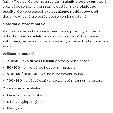
Ručník Tropical Garden je univerzální
ručník s potiskem
, který
využiješ po sprše, na tréninku, na cestách i jako
plážovou
osušku
. Celkově působí jako
vyvážený, nadčasový styl
–
design je výrazný, ale pořád dobře kombinovatelný.
Materiál a stálost barev
Ručník má dvě funkční strany:
bavlnu
pro příjemný kontakt s
pokožkou a
mikrovlákno
jako nosič motivu. Potisk vzniká
sublimací
, takže motiv zůstává výrazný a barvy dlouhodobě drží
sytost.
Velikosti a použití
30×50
– jako
fitness ručník
do tašky nebo batohu
50×100
– univerzál do koupelny i na sport
70×140 / 80×160
– wellness, cestování, sauna
100×180
– plážová osuška, když chceš maximum prostoru
Doporučené prolinky
Další ručníky a osušky
Mikiny – vylepšený střih
Mikiny na zip