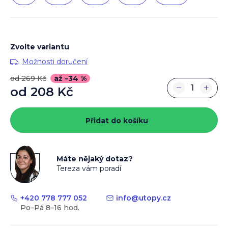
Zvolte variantu
Možnosti doručení
od 269 Kč
až –34 %
−
+
od
208 Kč
Měrná
cena:
Přidat do košíku
Máte nějaký dotaz?
Tereza vám poradí
+420 778 777 052
info
@
utopy.cz