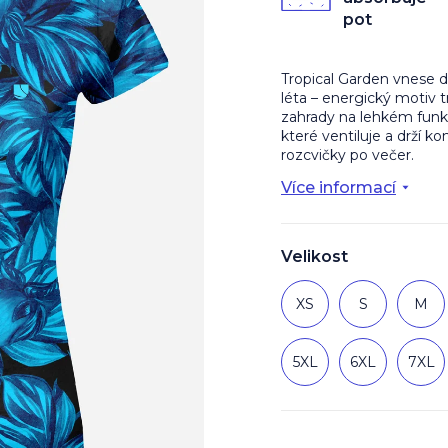
z
pot
5
hvězdiček.
Tropical Garden vnese d
léta – energický motiv 
zahrady na lehkém funk
které ventiluje a drží k
rozcvičky po večer.
Více informací
Velikost
XS
S
M
5XL
6XL
7XL