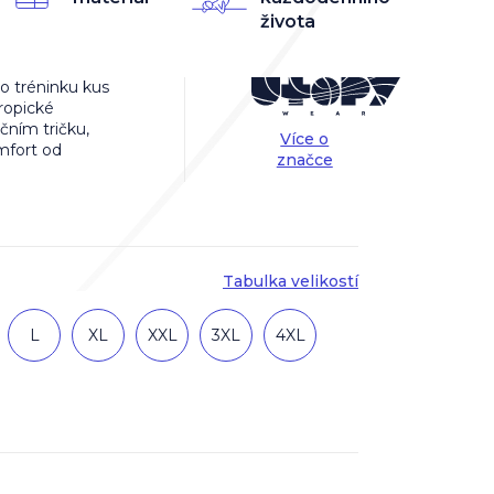
života
o tréninku kus
tropické
čním tričku,
Více o
omfort od
značce
Tabulka velikostí
L
XL
XXL
3XL
4XL