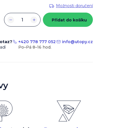
Možnosti doručení
−
+
Přidat do košíku
dotaz?
+420 778 777 052
info
@
utopy.cz
adí
vy