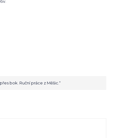
tiv.
 přes bok. Ruční práce z Měšic.“