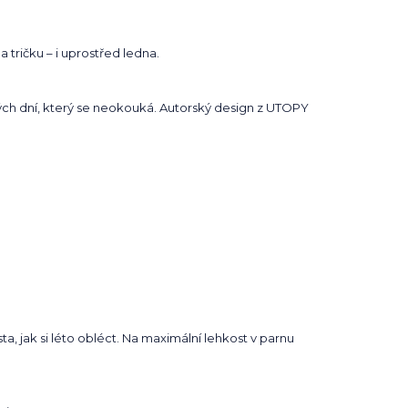
a tričku – i uprostřed ledna.
dých dní, který se neokouká. Autorský design z UTOPY
sta, jak si léto obléct. Na maximální lehkost v parnu