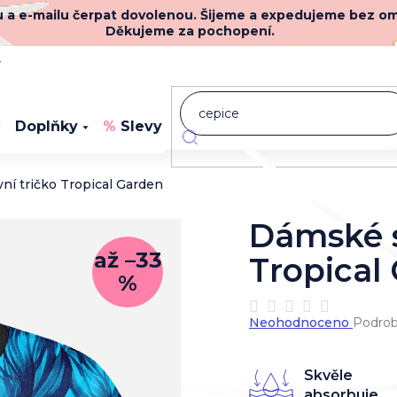
nu a e-mailu čerpat dovolenou. Šijeme a expedujeme bez o
Děkujeme za pochopení.
y
Doplňky
Slevy
Novinky
í tričko Tropical Garden
Dámské s
až –33
Tropical
%
Průměrné
Neohodnoceno
Podrob
hodnocení
produktu
je
Skvěle
0,0
absorbuje