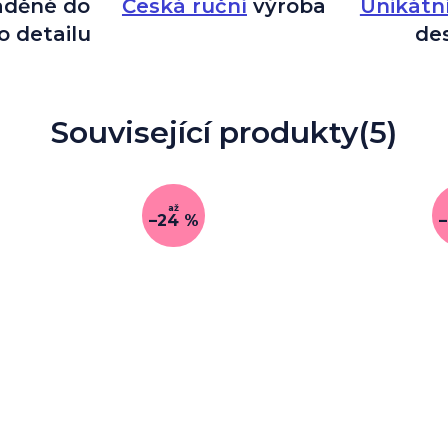
aděné do
Česká ruční
výroba
Unikátn
o detailu
de
Související produkty
(5)
až
–24 %