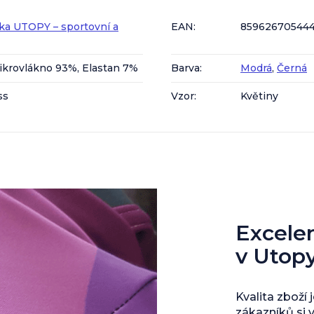
ka UTOPY – sportovní a
EAN
:
85962670544
ikrovlákno 93%, Elastan 7%
Barva
:
Modrá
,
Černá
ss
Vzor
:
Květiny
Excelent
v Utop
Kvalita zboží 
zákazníků si 