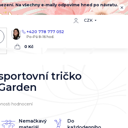
mezení. Na všechny e-maily odpovíme hned po návratu.
CZK
+420 778 777 052
Nákupní
košík
portovní tričko
 Garden
nosti hodnocení
Nemačkavý
Do
materiál
každodenního