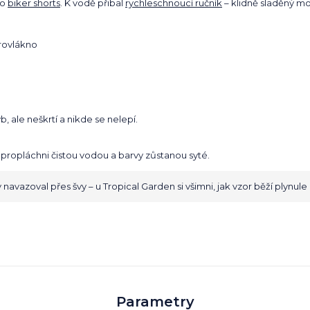
bo
biker shorts
. K vodě přibal
rychleschnoucí ručník
– klidně sladěný mo
krovlákno
b, ale neškrtí a nikde se nelepí.
 propláchni čistou vodou a barvy zůstanou syté.
 navazoval přes švy – u Tropical Garden si všimni, jak vzor běží plynule
Parametry