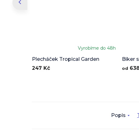
Vyrobíme do 48h
Průměrné
hodnocení
Plecháček Tropical Garden
Biker 
produktu
247 Kč
638
od
je
5,0
z
5
hvězdiček.
Popis