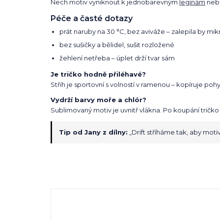
Nech motiv vyniknout k jednobarevným
legínám
ne
Péče a časté dotazy
prát naruby na 30 °C, bez aviváže – zalepila by mi
bez sušičky a bělidel, sušit rozložené
žehlení netřeba – úplet drží tvar sám
Je tričko hodně přiléhavé?
Střih je sportovní s volností v ramenou – kopíruje pohy
Vydrží barvy moře a chlór?
Sublimovaný motiv je uvnitř vlákna. Po koupání tričko
Tip od Jany z dílny:
„Drift stříháme tak, aby motiv