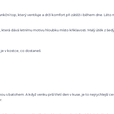
unkční top, který ventiluje a drží komfort při zátěži i během dne. Léto n
která dává letnímu motivu hloubku místo křiklavosti. Malý útěk z še
 je v kostce, co dostaneš:
nou s batohem. A když venku prší třetí den v kuse, je to nejrychlejší ce
r.