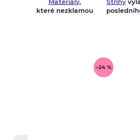
Materiály
,
Střihy
vyl
které nezklamou
posledníh
–24 %