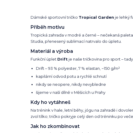
Dámské sportovní tričko
Tropical Garden
je lehký f
Příběh motivu
Tropická zahrada v modré a černé – nečekaná paleta, 
Studia, přenesený sublimací natrvalo do úpletu.
Materiál a výroba
Funkční úplet
Drift
je naše tričkovina pro sport – tady
Drift – 93 % polyester, 7 % elastan, ~150 g/m²
kapilární odvod potu a rychlé schnutí
nikdy se neopere, nikdy nevybledne
šijeme v naší dílně v Měšicích u Prahy
Kdy ho vytáhneš
Na trénink v hale, letní běhy, jógu na zahradě i dovole
zvol tílko; tričko pokryje celý den od tréninku po veče
Jak ho zkombinovat