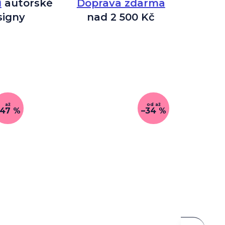
í
autorské
Doprava zdarma
signy
nad 2 500 Kč
až
od
až
–47 %
–34 %