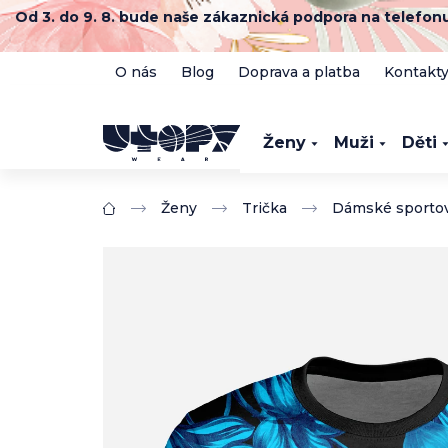
Přejít
Od 3. do 9. 8. bude naše zákaznická podpora na telefo
na
obsah
O nás
Blog
Doprava a platba
Kontakt
Ženy
Muži
Děti
Ženy
Trička
Dámské sportovn
Domů