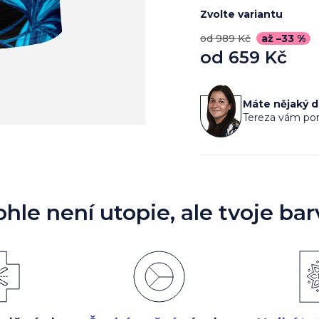
Zvolte variantu
od 989 Kč
až –33 %
od
659 Kč
Měrná
cena:
Máte nějaký 
Tereza vám por
ohle není utopie, ale tvoje bar