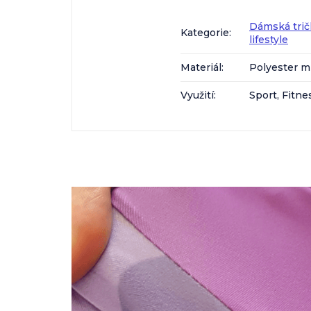
Dámská trič
Kategorie
:
lifestyle
Materiál
:
Polyester m
Využití
:
Sport, Fitne