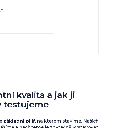
40
ní kvalita a jak ji
y testujeme
je
základní pilíř
, na kterém stavíme. Našich
vážíme a nechceme je zbytečně vystavovat