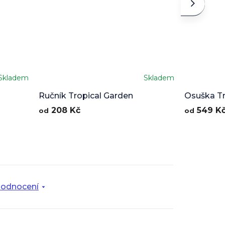
Skladem
Skladem
Ručník Tropical Garden
Osuška Tr
208 Kč
549 K
od
od
odnocení