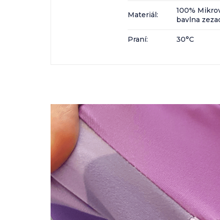
100% Mikro
Materiál
:
bavlna zeza
Praní
:
30°C