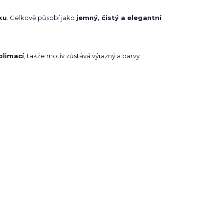
ku
. Celkově působí jako
jemný, čistý a elegantní
blimací
, takže motiv zůstává výrazný a barvy