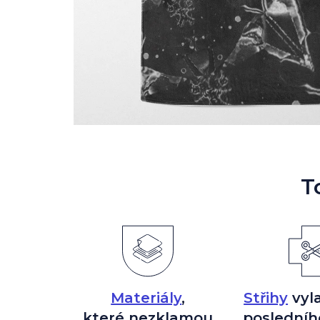
T
Materiály
,
Střihy
vyl
které nezklamou
posledníh