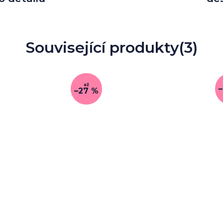
Související produkty
(3)
až
–27 %