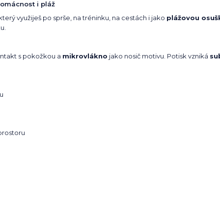
domácnost i pláž
 který využiješ po sprše, na tréninku, na cestách i jako
plážovou osuš
u.
ntakt s pokožkou a
mikrovlákno
jako nosič motivu. Potisk vzniká
su
u
prostoru