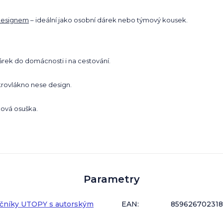
 designem
– ideální jako osobní dárek nebo týmový kousek.
árek do domácnosti i na cestování.
krovlákno nese design.
ážová osuška.
Parametry
učníky UTOPY s autorským
EAN
:
85962670231