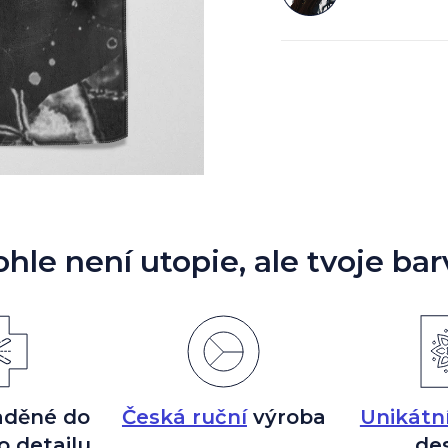
ohle není utopie, ale tvoje bar
aděné do
Česká ruční
výroba
Unikátn
o detailu
de