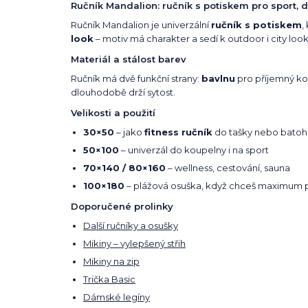
Ručník Mandalion: ručník s potiskem pro sport, 
Ručník Mandalion je univerzální
ručník s potiskem
,
look
– motiv má charakter a sedí k outdoor i city look
Materiál a stálost barev
Ručník má dvě funkční strany:
bavlnu
pro příjemný ko
dlouhodobě drží sytost.
Velikosti a použití
30×50
– jako
fitness ručník
do tašky nebo batoh
50×100
– univerzál do koupelny i na sport
70×140 / 80×160
– wellness, cestování, sauna
100×180
– plážová osuška, když chceš maximum 
Doporučené prolinky
Další ručníky a osušky
Mikiny – vylepšený střih
Mikiny na zip
Trička Basic
Dámské legíny