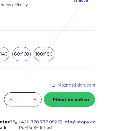
značce
barvy drží díky
x140
80x160
100x180
Možnosti doručení
−
+
Přidat do košíku
dotaz?
+420 778 777 052
info
@
utopy.cz
adí