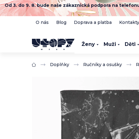
Přejít
Od 3. do 9. 8. bude naše zákaznická podpora na telefo
na
obsah
O nás
Blog
Doprava a platba
Kontakt
Ženy
Muži
Děti
Doplňky
Ručníky a osušky
R
Domů