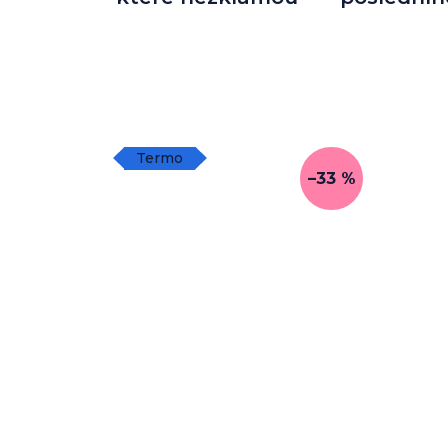
Termo
–33 %