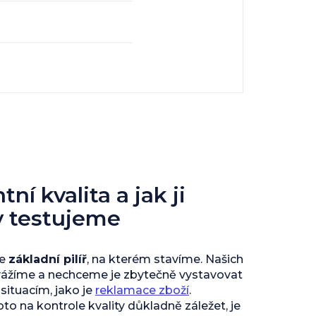
ní kvalita a jak ji
y testujeme
je
základní pilíř
, na kterém stavíme. Našich
vážíme a nechceme je zbytečně vystavovat
ituacím, jako je
reklamace zboží
.
to na kontrole kvality důkladně záležet, je