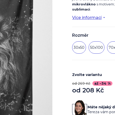
mikrovlákno
s motivem; 
sublimaci
.
Více informací
Rozměr
30x50
50x100
70
Zvolte variantu
od 269 Kč
až –34 %
od
208 Kč
Měrná
cena:
Máte nějaký 
Tereza vám por