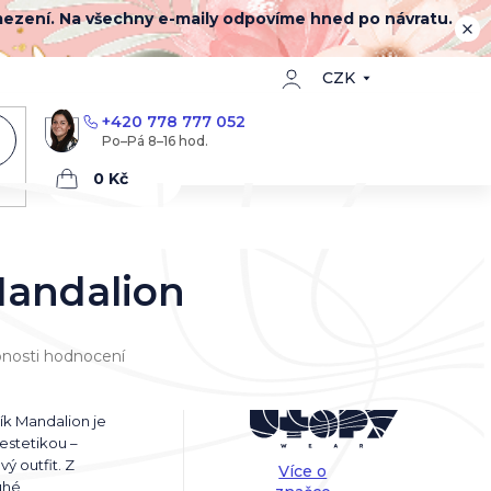
mezení. Na všechny e-maily odpovíme hned po návratu.
CZK
+420 778 777 052
Nákupní
košík
Mandalion
nosti hodnocení
ník Mandalion je
 estetikou –
ý outfit. Z
Více o
ruhé