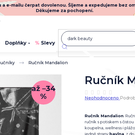
nu a e-mailu čerpat dovolenou. Šijeme a expedujeme bez o
Děkujeme za pochopení.
y
Doplňky
Slevy
Novinky
učníky
Ručník Mandalion
Ručník 
až –34
%
Průměrné
Neohodnoceno
Podrob
hodnocení
produktu
je
Ručník Mandalion
. Ruč
0,0
ručník s potiskem s čistou
z
koupelna, wellness i plážov
5
jedné strany
bavlna
, z d
hvězdiček.