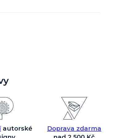
vy
í
autorské
Doprava zdarma
signy
nad 2 500 Kč