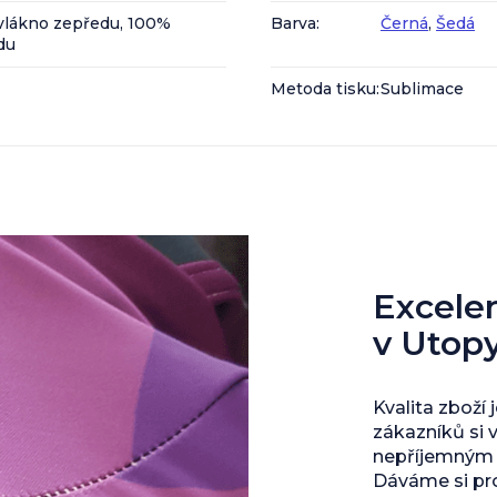
vlákno zepředu, 100%
Barva
:
Černá
,
Šedá
du
Metoda tisku
:
Sublimace
Excelent
v Utop
Kvalita zboží 
zákazníků si 
nepříjemným s
Dáváme si pro