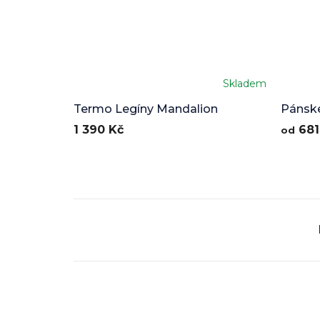
Skladem
Termo Legíny Mandalion
Pánské
Lion
1 390 Kč
681
od