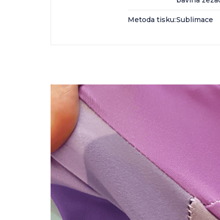
bavlna zeza
Metoda tisku
:
Sublimace