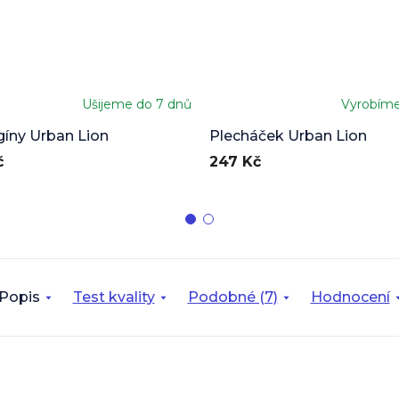
Ušijeme do 7 dnů
Vyrobím
gíny Urban Lion
Plecháček Urban Lion
č
247 Kč
Popis
Test kvality
Podobné (7)
Hodnocení