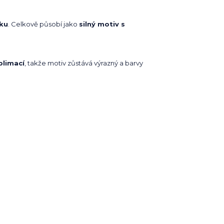
ku
. Celkově působí jako
silný motiv s
blimací
, takže motiv zůstává výrazný a barvy