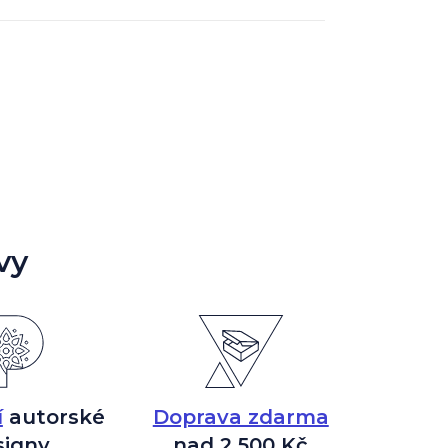
vy
í
autorské
Doprava zdarma
signy
nad 2 500 Kč