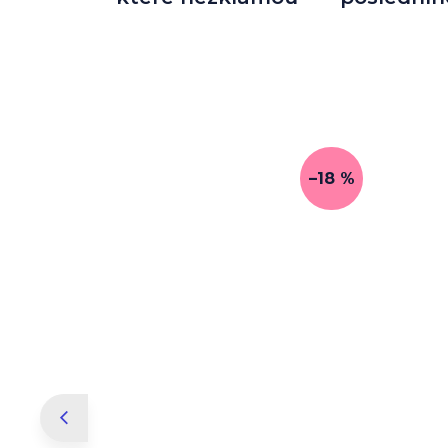
–18 %