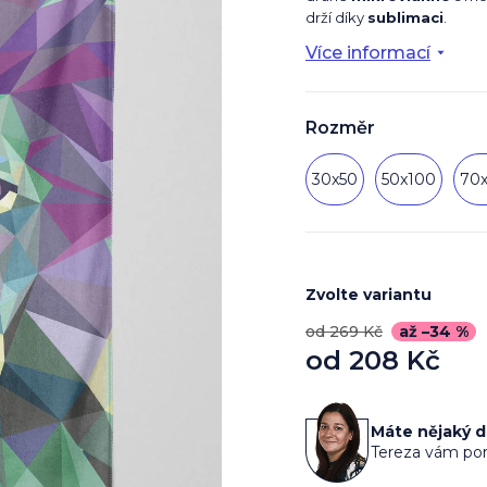
drží díky
sublimaci
.
Více informací
Rozměr
30x50
50x100
70
Zvolte variantu
od 269 Kč
až –34 %
od
208 Kč
Měrná
cena:
Máte nějaký 
Tereza vám por