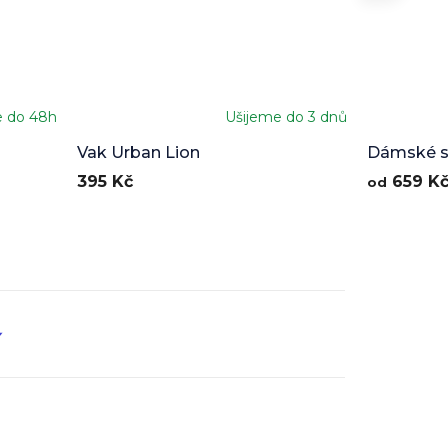
e do 48h
Ušijeme do 3 dnů
Vak Urban Lion
Dámské sp
Lion
395 Kč
659 K
od