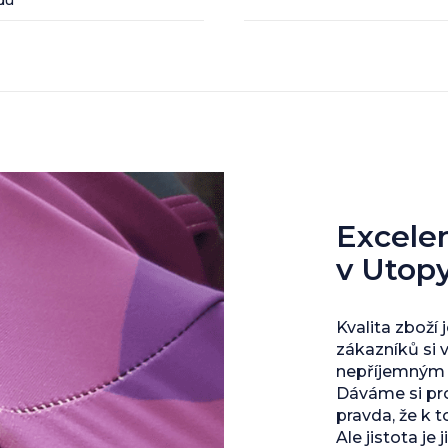
du
Excelent
v Utop
Kvalita zboží 
zákazníků si 
nepříjemným s
Dáváme si pro
pravda, že k 
Ale jistota je j