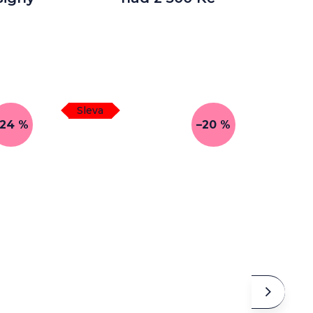
Sleva
–24 %
–20 %