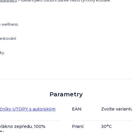
 designem
– ideální jako osobní dárek nebo týmový kousek.
 wellness.
estování.
ky.
Parametry
učníky UTOPY s autorským
EAN
:
Zvolte variant
vlákno zepředu, 100%
Praní
:
30°C