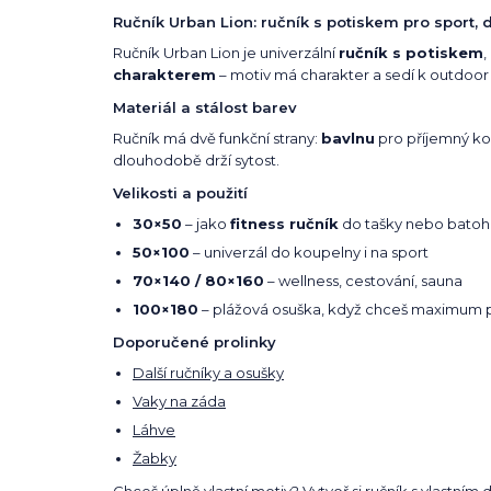
Ručník Urban Lion: ručník s potiskem pro sport, 
Ručník Urban Lion je univerzální
ručník s potiskem
,
charakterem
– motiv má charakter a sedí k outdoor i
Materiál a stálost barev
Ručník má dvě funkční strany:
bavlnu
pro příjemný ko
dlouhodobě drží sytost.
Velikosti a použití
30×50
– jako
fitness ručník
do tašky nebo batoh
50×100
– univerzál do koupelny i na sport
70×140 / 80×160
– wellness, cestování, sauna
100×180
– plážová osuška, když chceš maximum 
Doporučené prolinky
Další ručníky a osušky
Vaky na záda
Láhve
Žabky