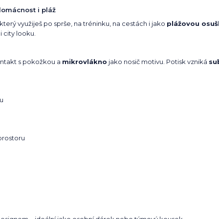
domácnost i pláž
 který využiješ po sprše, na tréninku, na cestách i jako
plážovou osuš
 city looku.
ntakt s pokožkou a
mikrovlákno
jako nosič motivu. Potisk vzniká
su
u
prostoru