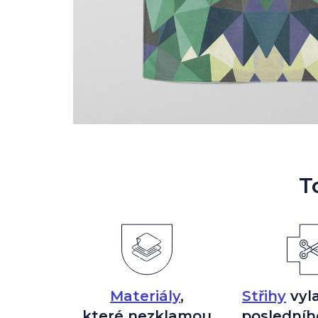
T
Materiály
,
Střihy
vyl
které nezklamou
posledníh