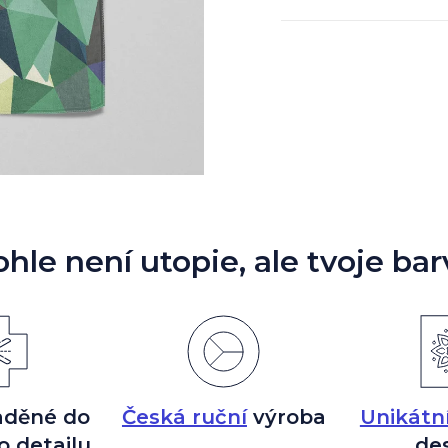
ohle není utopie, ale tvoje bar
aděné do
Česká ruční
výroba
Unikátn
o detailu
de