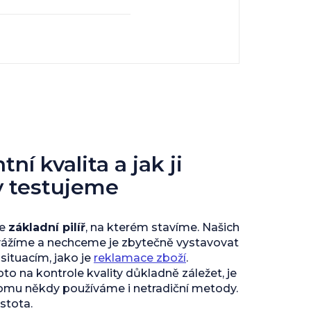
ní kvalita a jak ji
y testujeme
je
základní pilíř
, na kterém stavíme. Našich
vážíme a nechceme je zbytečně vystavovat
ituacím, jako je
reklamace zboží
.
to na kontrole kvality důkladně záležet, je
tomu někdy používáme i netradiční metody.
istota.