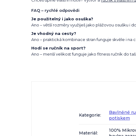
Chceš úplně vlastní motiv? Vytvoř si
ručník s vlastním
FAQ – rychlé odpovědi
Je použitelný i jako osuška?
Ano – větší rozměry využiješ jako plážovou osušku i do
Je vhodný na cesty?
Ano – praktická kombinace stran funguje skvěle i na c
Hodí se ručník na sport?
Ano – menší velikost funguje jako fitness ručník do taš
Bavlněné r
Kategorie
:
potiskem
100% Mikro
Materiál
: