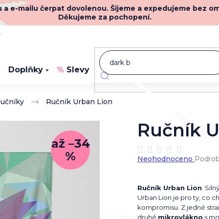
nu a e-mailu čerpat dovolenou. Šijeme a expedujeme bez o
Děkujeme za pochopení.
y
Doplňky
Slevy
Novinky
učníky
Ručník Urban Lion
Ručník U
až –34
%
Průměrné
Neohodnoceno
Podrob
hodnocení
produktu
je
Ručník Urban Lion
. Sil
0,0
Urban Lion je pro ty, co ch
z
kompromisu. Z jedné str
5
druhé
mikrovlákno
s mo
hvězdiček.