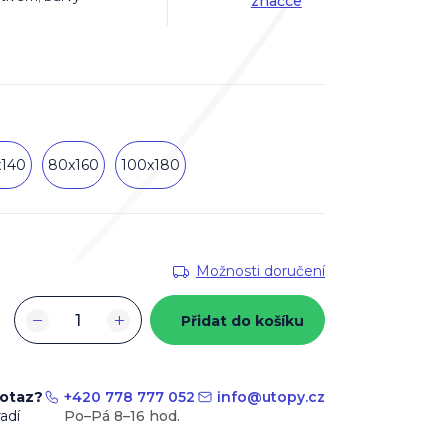
značce
x140
80x160
100x180
Možnosti doručení
−
+
Přidat do košíku
dotaz?
+420 778 777 052
info
@
utopy.cz
adí