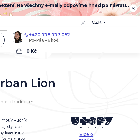
mezení. Na všechny e-maily odpovíme hned po návratu.
CZK
+420 778 777 052
Nákupní
košík
rban Lion
nosti hodnocení
ný motiv Ručník
tějí styl bez
any
bavlna
, z
Více o
tivem; barvy