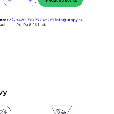
−
+
Přidat do košíku
dotaz?
+420 778 777 052
info
@
utopy.cz
adí
vy