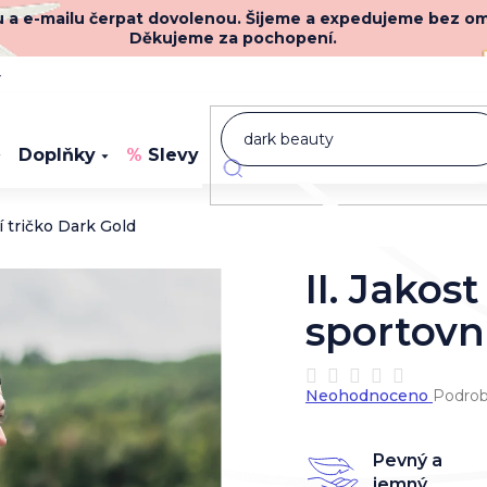
nu a e-mailu čerpat dovolenou. Šijeme a expedujeme bez o
Děkujeme za pochopení.
y
Doplňky
Slevy
Novinky
í tričko Dark Gold
II. Jakos
sportovn
Průměrné
Neohodnoceno
Podrob
hodnocení
produktu
je
Pevný a
0,0
jemný