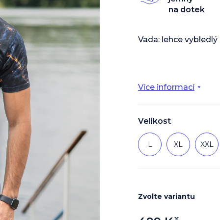
z
na dotek
5
hvězdiček.
Vada: lehce vybledlý
Více informací
Velikost
L
XL
XXL
Zvolte variantu