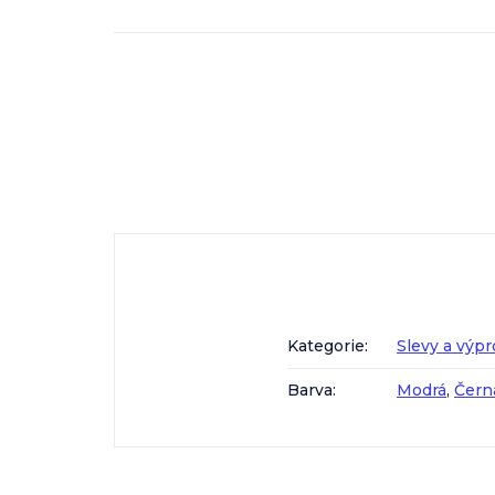
Kategorie
:
Slevy a výp
Barva
:
Modrá
,
Čern