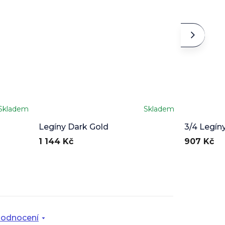
Skladem
Skladem
Průměrné
hodnocení
Legíny Dark Gold
3/4 Legín
produktu
1 144 Kč
907 Kč
je
5,0
z
5
hvězdiček.
odnocení