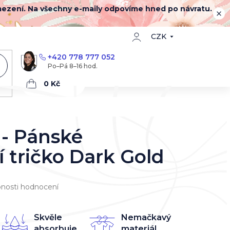
mezení. Na všechny e-maily odpovíme hned po návratu.
CZK
+420 778 777 052
Nákupní
košík
t - Pánské
í tričko Dark Gold
nosti hodnocení
Skvěle
Nemačkavý
absorbuje
materiál