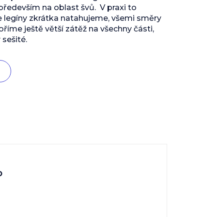
edevším na oblast švů. V praxi to
e legíny zkrátka natahujeme, všemi směry
říme ještě větší zátěž na všechny části,
 sešité.
o