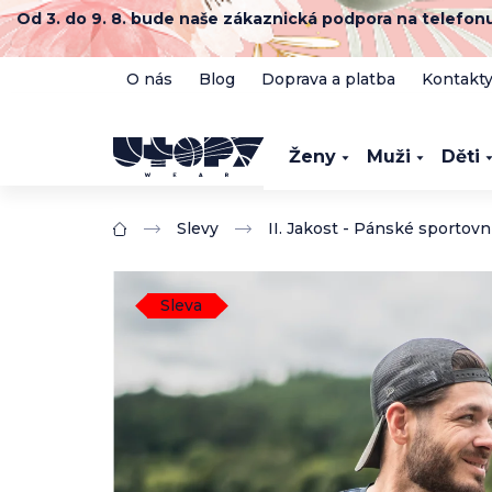
Přejít
Od 3. do 9. 8. bude naše zákaznická podpora na telefo
na
obsah
O nás
Blog
Doprava a platba
Kontakt
Ženy
Muži
Děti
Slevy
II. Jakost - Pánské sportovn
Domů
Sleva