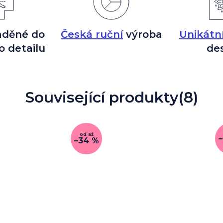
aděné do
Česká ruční
výroba
Unikátn
o detailu
de
Související produkty
(8)
od
až
–34 %