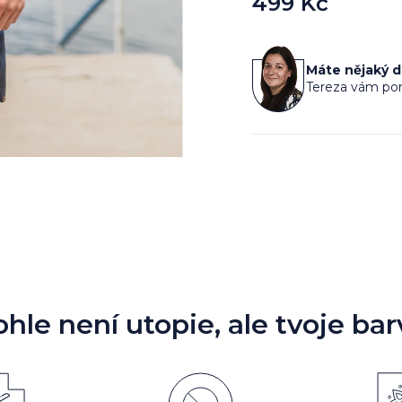
499 Kč
Měrná
cena:
Máte nějaký 
Tereza vám por
ohle není utopie, ale tvoje bar