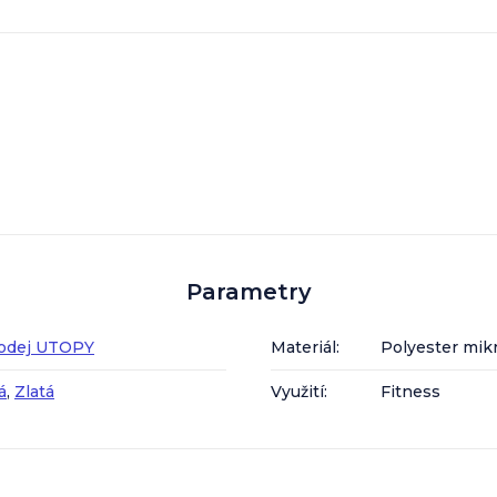
Parametry
rodej UTOPY
Materiál
:
Polyester mik
á
,
Zlatá
Využití
:
Fitness