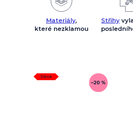
Materiály
,
Střihy
vyl
které nezklamou
posledníh
Sleva
–20 %