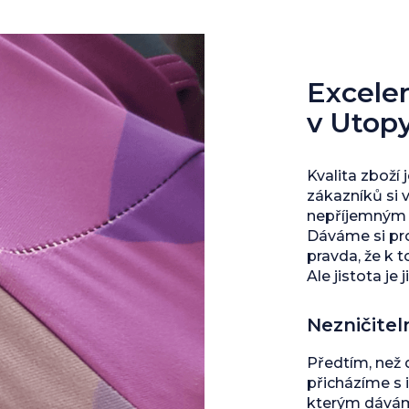
Excelent
v Utop
Kvalita zboží 
zákazníků si 
nepříjemným s
Dáváme si pro
pravda, že k 
Ale jistota je j
Nezničitel
Předtím, než
přicházíme s 
kterým dáváme