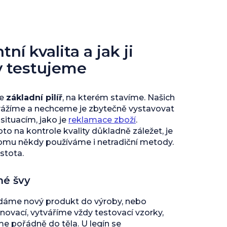
ní kvalita a jak ji
y testujeme
je
základní pilíř
, na kterém stavíme. Našich
vážíme a nechceme je zbytečně vystavovat
ituacím, jako je
reklamace zboží
.
to na kontrole kvality důkladně záležet, je
tomu někdy používáme i netradiční metody.
istota.
né švy
 dáme nový produkt do výroby, nebo
inovací, vytváříme vždy testovací vzorky,
 pořádně do těla. U legín se