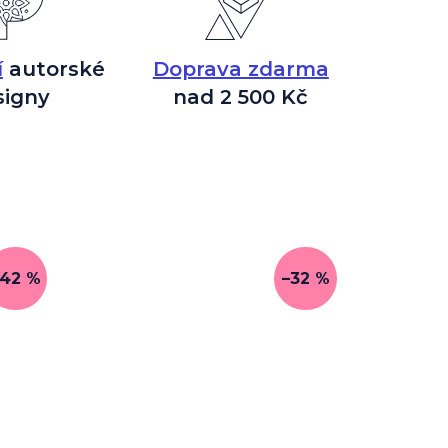
í
autorské
Doprava zdarma
signy
nad 2 500 Kč
–42 %
–32 %