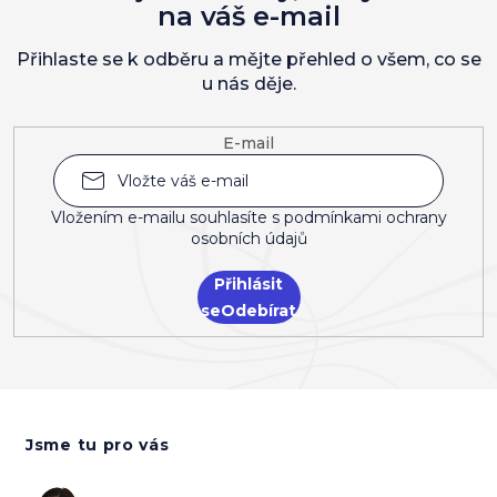
na váš e-mail
Přihlaste se k odběru a mějte přehled o všem, co se
u nás děje.
E-mail
Vložením e-mailu souhlasíte s
podmínkami ochrany
osobních údajů
Přihlásit
se
Z
á
Jsme tu pro vás
p
a