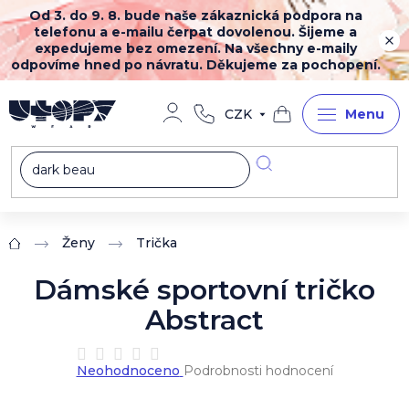
Přejít
Od 3. do 9. 8. bude naše zákaznická podpora na
na
telefonu a e-mailu čerpat dovolenou. Šijeme a
obsah
expedujeme bez omezení. Na všechny e-maily
odpovíme hned po návratu. Děkujeme za pochopení.
CZK
Nákupní
košík
Ženy
Trička
Domů
Dámské sportovní tričko
Abstract
Průměrné
Neohodnoceno
Podrobnosti hodnocení
hodnocení
produktu