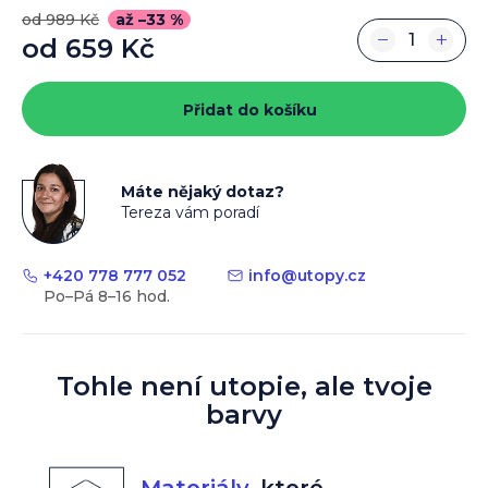
od 989 Kč
až –33 %
−
+
od
659 Kč
Měrná
cena:
Přidat do košíku
Máte nějaký dotaz?
Tereza vám poradí
+420 778 777 052
info
@
utopy.cz
Tohle není utopie, ale tvoje
barvy
Materiály
,
které