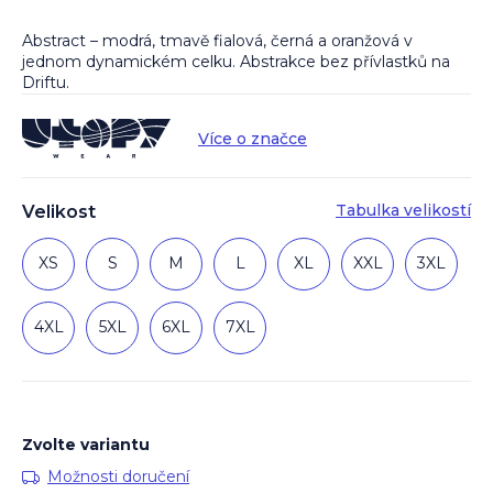
Abstract – modrá, tmavě fialová, černá a oranžová v
jednom dynamickém celku. Abstrakce bez přívlastků na
Driftu.
Více o značce
Tabulka velikostí
Velikost
XS
S
M
L
XL
XXL
3XL
4XL
5XL
6XL
7XL
Zvolte variantu
Možnosti doručení