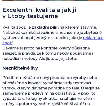
Excelentní kvalita a jak ji
v Utopy testujeme
Kvalita zboží je
základní pilíř
, na kterém stavíme.
Našich zákazníků si vážíme a nechceme je zbytečně
vystavovat nepříjemným situacím, jako je
reklamace
zboží
.
Dáváme si proto na kontrole kvality důkladně
záležet, je pravda, že k tomu někdy používáme i
netradiční metody. Ale jistota je jistota.
Nezničitelné švy
Předtím, než dáme nový produkt do výroby, nebo
přicházíme s inovací, vytváříme vždy testovací
vzorky, kterým dáváme pořádně do těla. U legín se
zaměřujeme především na oblast švů. V praxi to
vypadá tak, že legíny zkrátka natahujeme, všemi
směry a potom vytvoříme ještě větší zátěž na