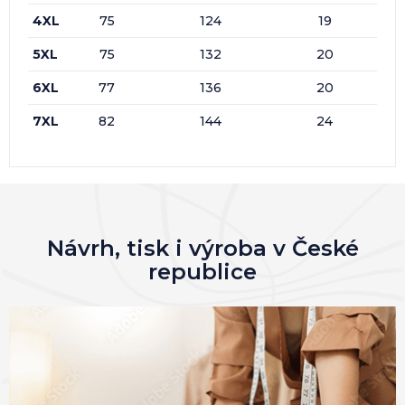
4XL
75
124
19
5XL
75
132
20
6XL
77
136
20
7XL
82
144
24
Návrh, tisk i výroba v České
republice