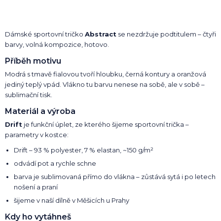
Dámské sportovní tričko
Abstract
se nezdržuje podtitulem – čtyři
barvy, volná kompozice, hotovo.
Příběh motivu
Modrá s tmavě fialovou tvoří hloubku, černá kontury a oranžová
jediný teplý vpád. Vlákno tu barvu nenese na sobě, ale v sobě –
sublimační tisk.
Materiál a výroba
Drift
je funkční úplet, ze kterého šijeme sportovní trička –
parametry v kostce:
Drift – 93 % polyester, 7 % elastan, ~150 g/m²
odvádí pot a rychle schne
barva je sublimovaná přímo do vlákna – zůstává sytá i po letech
nošení a praní
šijeme v naší dílně v Měšicích u Prahy
Kdy ho vytáhneš