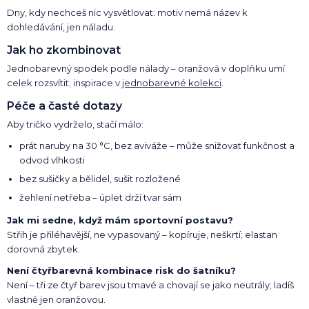
Dny, kdy nechceš nic vysvětlovat: motiv nemá název k
dohledávání, jen náladu.
Jak ho zkombinovat
Jednobarevný spodek podle nálady – oranžová v doplňku umí
celek rozsvítit; inspirace v
jednobarevné kolekci
.
Péče a časté dotazy
Aby tričko vydrželo, stačí málo:
prát naruby na 30 °C, bez aviváže – může snižovat funkčnost a
odvod vlhkosti
bez sušičky a bělidel, sušit rozložené
žehlení netřeba – úplet drží tvar sám
Jak mi sedne, když mám sportovní postavu?
Střih je přiléhavější, ne vypasovaný – kopíruje, neškrtí; elastan
dorovná zbytek.
Není čtyřbarevná kombinace risk do šatníku?
Není – tři ze čtyř barev jsou tmavé a chovají se jako neutrály; ladíš
vlastně jen oranžovou.