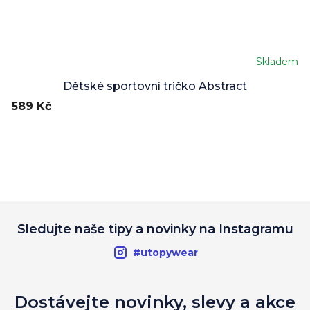
Skladem
Průměrné
hodnocení
Dětské sportovní tričko Abstract
produktu
589 Kč
je
5,0
z
5
hvězdiček.
Sledujte naše tipy a novinky na Instagramu
#utopywear
Dostávejte novinky, slevy a akce