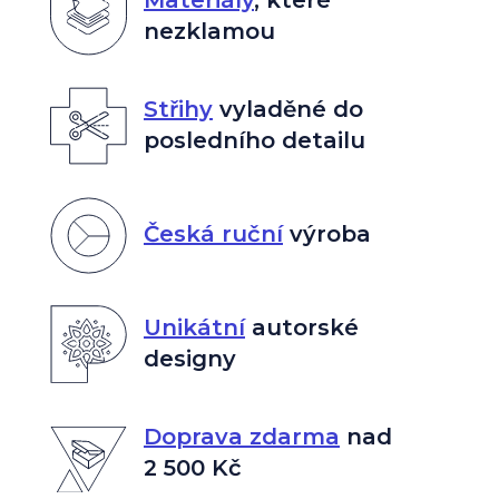
nezklamou
Střihy
vyladěné do
posledního detailu
Česká ruční
výroba
Unikátní
autorské
designy
Doprava zdarma
nad
2 500 Kč