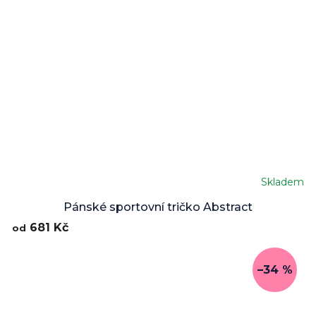
Skladem
Průměrné
hodnocení
Pánské sportovní tričko Abstract
produktu
681 Kč
od
je
5,0
z
–34 %
5
hvězdiček.