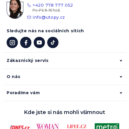
t
+420 778 777 052
í
info
@
utopy.cz
Sledujte nás na sociálních sítích
Zákaznický servis
O nás
Poradíme vám
Kde jste si nás mohli všimnout