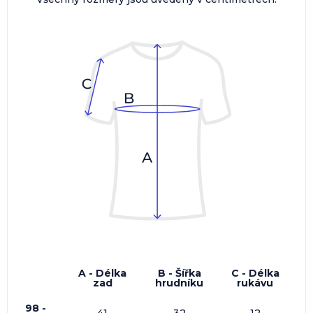
A - Délka
B - Šířka
C - Délka
zad
hrudníku
rukávu
98 -
41
32
12