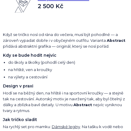
2 500 Kč
Když se tričko nosí od rána do večera, musí být pohodlné — a
zároveň vypadat dobře i v obyčejném outfitu. Varianta
Abstract
přidává abstraktní grafika — originál, který se nosí pořád.
Kdy se bude hodit nejvíc
do školy a školky (pohodlí celý den)
na hřiště, ven a kroužky
na výlety a cestování
Design v praxi
Hodí se na běžný den, na hřiště i na sportovní kroužky — a stejně
tak na cestování. Autorský motiv je navržený tak, aby byl čitelný z
dálky a zblízka bavil detaily. U motivu
Abstract
nejvíc vyniknou
tvary a rytmus.
Jak tričko sladit
Na rychlý set pro mamku:
Dámské legíny
. Na tašku k vodě nebo