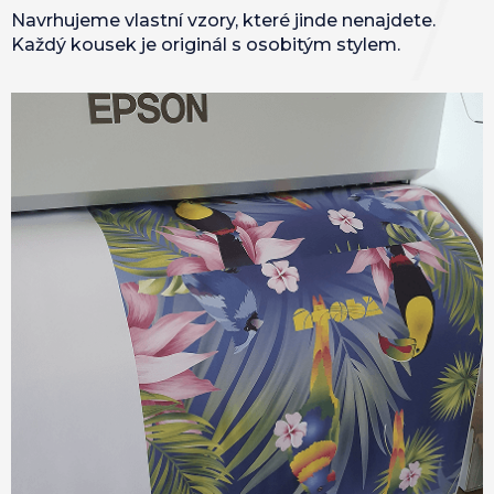
0x
0x
0x
0x
Navrhujeme vlastní vzory, které jinde nenajdete.
Každý kousek je originál s osobitým stylem.