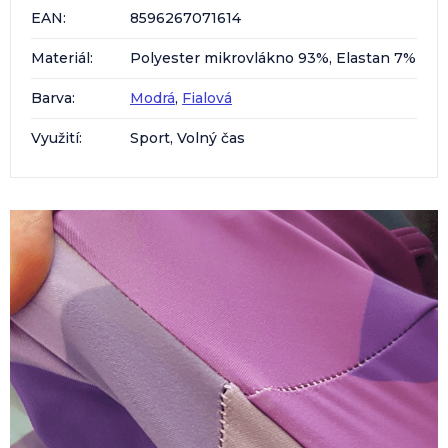
EAN
:
8596267071614
Materiál
:
Polyester mikrovlákno 93%, Elastan 7%
Barva
:
Modrá
,
Fialová
Využití
:
Sport, Volný čas