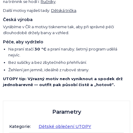
na trénink se hodí i:
Ručníky
.
Další motivy najdeš tady:
Dětská trička
.
Česká výroba
Vyrábíme v ČR a motivy tiskneme tak, aby při správné péči
dlouhodobě držely barvy a vzhled.
Péče, aby vydrželo
Na praní stačí
30 °C
a praní naruby; šetrný program udělá
nejvíc.
Bez sušičky a bez zbytečného přehřívání.
Žehlení jen jemně, ideálně z rubové strany.
UTOPY tip: Výrazný motiv nech vyniknout a spodek drž
jednobarevně — outfit pak působí čistě a „hotově“.
Parametry
Kategorie
:
Dětské oblečení UTOPY