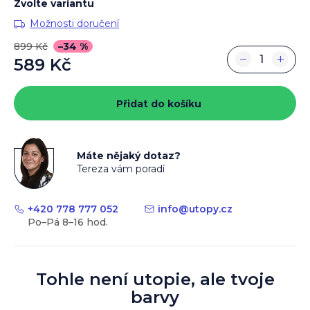
Zvolte variantu
Možnosti doručení
899 Kč
–34 %
−
+
589 Kč
Měrná
cena:
Přidat do košíku
Máte nějaký dotaz?
Tereza vám poradí
+420 778 777 052
info
@
utopy.cz
Tohle není utopie, ale tvoje
barvy