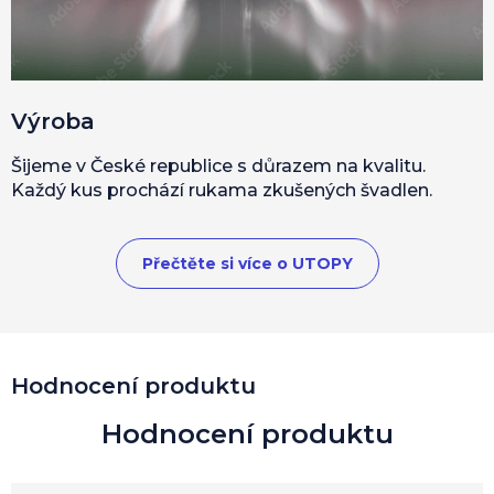
Výroba
Šijeme v České republice s důrazem na kvalitu.
Každý kus prochází rukama zkušených švadlen.
Přečtěte si více o UTOPY
V
Hodnocení produktu
ý
p
i
s
h