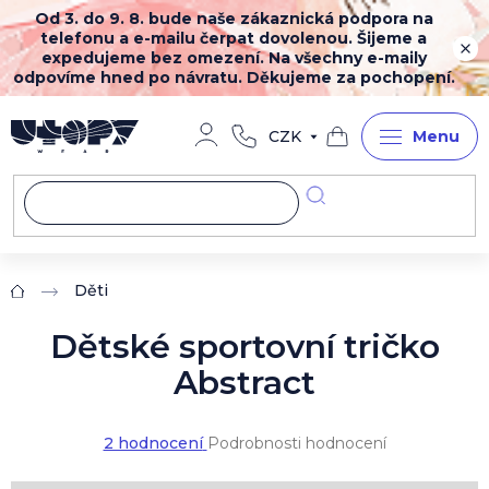
Přejít
Od 3. do 9. 8. bude naše zákaznická podpora na
na
telefonu a e-mailu čerpat dovolenou. Šijeme a
obsah
expedujeme bez omezení. Na všechny e-maily
odpovíme hned po návratu. Děkujeme za pochopení.
CZK
Nákupní
košík
Děti
Domů
Dětské sportovní tričko
Abstract
Průměrné
2 hodnocení
Podrobnosti hodnocení
hodnocení
produktu