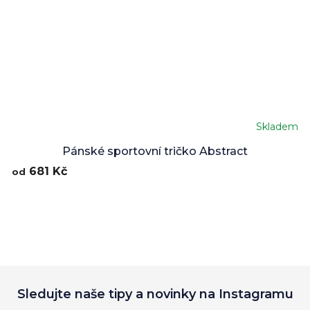
Skladem
Průměrné
hodnocení
Pánské sportovní tričko Abstract
produktu
681 Kč
od
je
5,0
z
5
hvězdiček.
Sledujte naše tipy a novinky na Instagramu