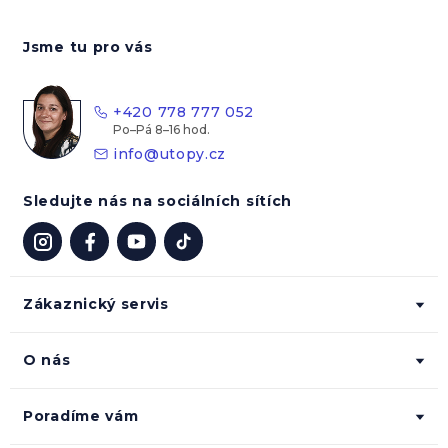
Z
á
Jsme tu pro vás
p
a
t
+420 778 777 052
í
info
@
utopy.cz
Sledujte nás na sociálních sítích
Zákaznický servis
O nás
Poradíme vám