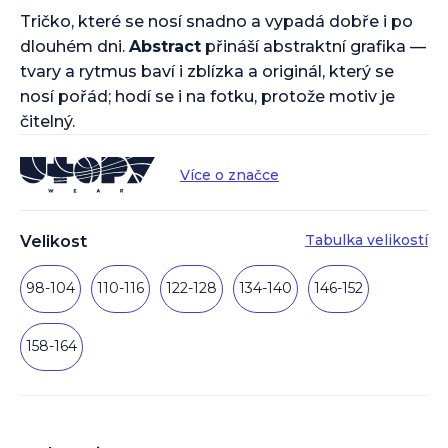
Tričko, které se nosí snadno a vypadá dobře i po
dlouhém dni.
Abstract
přináší abstraktní grafika —
tvary a rytmus baví i zblízka a originál, který se
nosí pořád; hodí se i na fotku, protože motiv je
čitelný.
Více o značce
Tabulka velikostí
Velikost
98-104
110-116
122-128
134-140
146-152
158-164