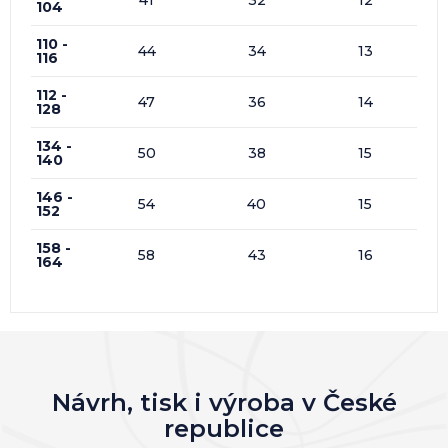
104
110 -
44
34
13
116
112 -
47
36
14
128
134 -
50
38
15
140
146 -
54
40
15
152
158 -
58
43
16
164
Návrh, tisk i výroba v České
republice