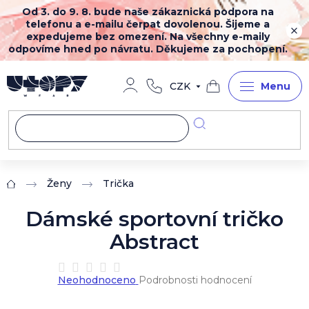
Přejít
Od 3. do 9. 8. bude naše zákaznická podpora na
na
telefonu a e-mailu čerpat dovolenou. Šijeme a
obsah
expedujeme bez omezení. Na všechny e-maily
odpovíme hned po návratu. Děkujeme za pochopení.
CZK
Nákupní
košík
Ženy
Trička
Domů
Dámské sportovní tričko
Abstract
Průměrné
Neohodnoceno
Podrobnosti hodnocení
hodnocení
produktu