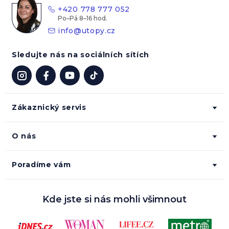
t
+420 778 777 052
í
info
@
utopy.cz
Sledujte nás na sociálních sítích
Zákaznický servis
O nás
Poradíme vám
Kde jste si nás mohli všimnout