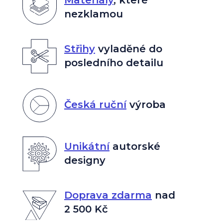
nezklamou
Střihy
vyladěné do
posledního detailu
Česká ruční
výroba
Unikátní
autorské
designy
Doprava zdarma
nad
2 500 Kč