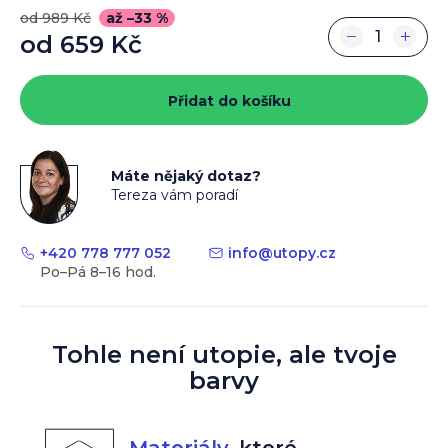
od 989 Kč
až –33 %
−
+
od
659 Kč
Měrná
cena:
Přidat do košíku
Máte nějaký dotaz?
Tereza vám poradí
+420 778 777 052
info
@
utopy.cz
Tohle není utopie, ale tvoje
barvy
Materiály
,
které