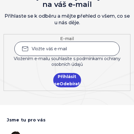
na váš e-mail
Přihlaste se k odběru a mějte přehled o všem, co se
u nás děje.
E-mail
Vložením e-mailu souhlasíte s
podmínkami ochrany
osobních údajů
Přihlásit
se
Z
á
Jsme tu pro vás
p
a