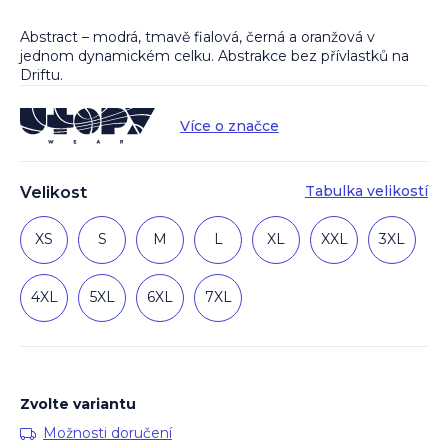
Abstract – modrá, tmavě fialová, černá a oranžová v
jednom dynamickém celku. Abstrakce bez přívlastků na
Driftu.
Více o značce
Tabulka velikostí
Velikost
XS
S
M
L
XL
XXL
3XL
4XL
5XL
6XL
7XL
Zvolte variantu
Možnosti doručení