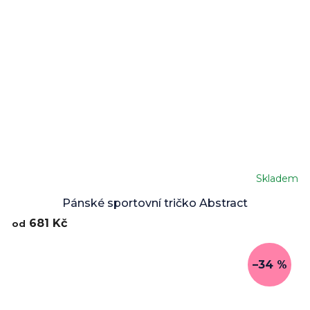
Skladem
Průměrné
hodnocení
Pánské sportovní tričko Abstract
produktu
681 Kč
od
je
5,0
z
–34 %
5
hvězdiček.