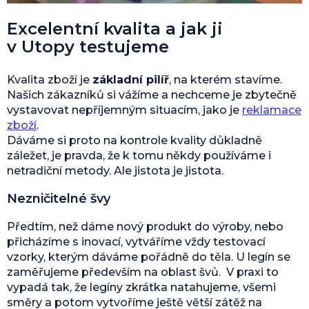
Excelentní kvalita a jak ji
v Utopy testujeme
Kvalita zboží je
základní pilíř
, na kterém stavíme.
Našich zákazníků si vážíme a nechceme je zbytečně
vystavovat nepříjemným situacím, jako je
reklamace
zboží
.
Dáváme si proto na kontrole kvality důkladně
záležet, je pravda, že k tomu někdy používáme i
netradiční metody. Ale jistota je jistota.
Nezničitelné švy
Předtím, než dáme nový produkt do výroby, nebo
přicházíme s inovací, vytváříme vždy testovací
vzorky, kterým dáváme pořádně do těla. U legín se
zaměřujeme především na oblast švů. V praxi to
vypadá tak, že legíny zkrátka natahujeme, všemi
směry a potom vytvoříme ještě větší zátěž na