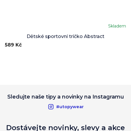
Skladem
Průměrné
hodnocení
Dětské sportovní tričko Abstract
produktu
589 Kč
je
5,0
z
5
hvězdiček.
Sledujte naše tipy a novinky na Instagramu
#utopywear
Dostávejte novinky, slevy a akce