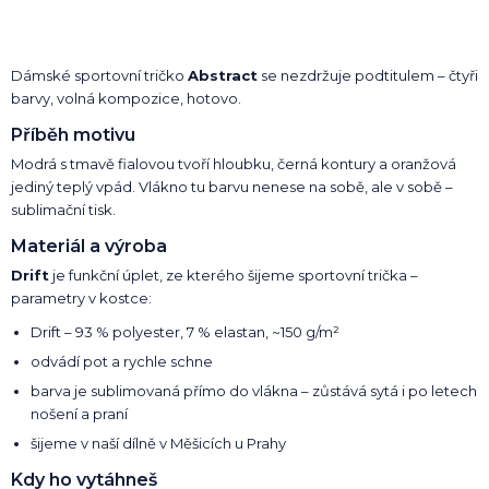
Dámské sportovní tričko
Abstract
se nezdržuje podtitulem – čtyři
barvy, volná kompozice, hotovo.
Příběh motivu
Modrá s tmavě fialovou tvoří hloubku, černá kontury a oranžová
jediný teplý vpád. Vlákno tu barvu nenese na sobě, ale v sobě –
sublimační tisk.
Materiál a výroba
Drift
je funkční úplet, ze kterého šijeme sportovní trička –
parametry v kostce:
Drift – 93 % polyester, 7 % elastan, ~150 g/m²
odvádí pot a rychle schne
barva je sublimovaná přímo do vlákna – zůstává sytá i po letech
nošení a praní
šijeme v naší dílně v Měšicích u Prahy
Kdy ho vytáhneš