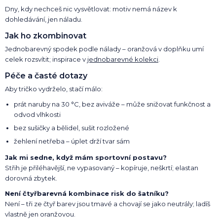
Dny, kdy nechceš nic vysvětlovat: motiv nemá název k
dohledávání, jen náladu.
Jak ho zkombinovat
Jednobarevný spodek podle nálady – oranžová v doplňku umí
celek rozsvítit; inspirace v
jednobarevné kolekci
.
Péče a časté dotazy
Aby tričko vydrželo, stačí málo:
prát naruby na 30 °C, bez aviváže – může snižovat funkčnost a
odvod vlhkosti
bez sušičky a bělidel, sušit rozložené
žehlení netřeba – úplet drží tvar sám
Jak mi sedne, když mám sportovní postavu?
Střih je přiléhavější, ne vypasovaný – kopíruje, neškrtí; elastan
dorovná zbytek.
Není čtyřbarevná kombinace risk do šatníku?
Není – tři ze čtyř barev jsou tmavé a chovají se jako neutrály; ladíš
vlastně jen oranžovou.