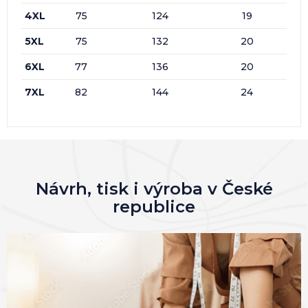
4XL
75
124
19
5XL
75
132
20
6XL
77
136
20
7XL
82
144
24
Návrh, tisk i výroba v České
republice