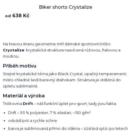
hodnocení
Biker shorts Crystalize
produktu
638 Kč
od
je
5,0
z
5
hvězdiček.
Na hravou stranu geometrie míří dámské sportovní tričko
Crystalize
: krystalická struktura nasvícená růžovou, fialovou a
modrou.
Příběh motivu
Stejné krystalické téma jako Black Crystal, opačný temperament:
místo chladné šedi barevný drahokam. Struktura je vtištěná do
úpletu sublimačně.
Materiál a výroba
Tričkovina
Drift
– náš funkční úplet pro sport; tady jsou fakta:
Drift – 93 % polyester, 7 % elastan, ~150 g/m²
odvádí pot a rychle schne
barva je sublimovaná přímo do vlákna – zůstává sytá i po letech