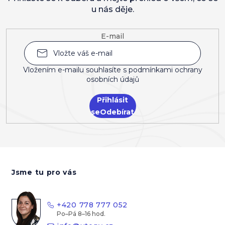
u nás děje.
E-mail
Vložením e-mailu souhlasíte s
podmínkami ochrany
osobních údajů
Přihlásit
se
Z
á
Jsme tu pro vás
p
a
t
+420 778 777 052
í