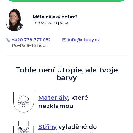
Máte nějaký dotaz?
Tereza vám poradí
+420 778 777 052
info
@
utopy.cz
Tohle není utopie, ale tvoje
barvy
Materiály
,
které
nezklamou
Střihy
vyladěné do