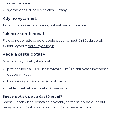
nošení a praní
šijeme v naší dílně v Měšicích u Prahy
Kdy ho vytáhneš
Tanec, fitko s kamarádkami, festivalová odpoledne.
Jak ho zkombinovat
Fialová nebo růžová dole podle odvahy; neutrální šedá celek
zklidní. Vyber z
barevných legín
.
Péče a časté dotazy
Aby tričko vydrželo, stačí málo:
prát naruby na 30 °C, bez aviváže – může snižovat funkčnost a
odvod vlhkosti
bez sušičky a bělidel, sušit rozložené
žehlení netřeba – úplet drží tvar sám
Snese potisk pot a časté praní?
Snese – potisk není vrstva na povrchu, nemá se co odloupnout;
barvy jsou součástí vlákna a doporučená péče je udrží.