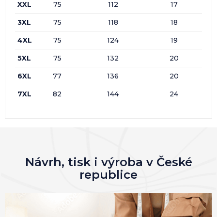
XXL
75
112
17
3XL
75
118
18
4XL
75
124
19
5XL
75
132
20
6XL
77
136
20
7XL
82
144
24
Návrh, tisk i výroba v České
republice