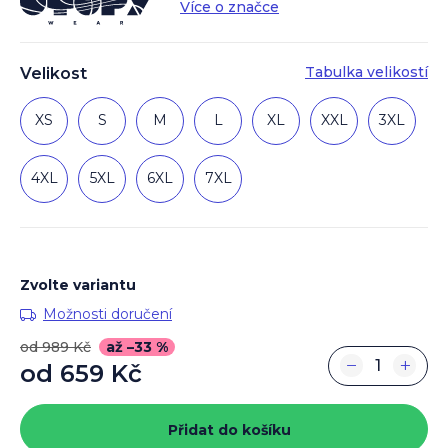
Více o značce
Tabulka velikostí
Velikost
XS
S
M
L
XL
XXL
3XL
4XL
5XL
6XL
7XL
Zvolte variantu
Možnosti doručení
od 989 Kč
až –33 %
−
+
od
659 Kč
Měrná
cena:
Přidat do košíku