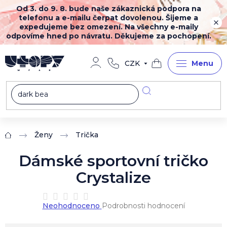
Přejít
Od 3. do 9. 8. bude naše zákaznická podpora na
na
telefonu a e-mailu čerpat dovolenou. Šijeme a
obsah
expedujeme bez omezení. Na všechny e-maily
odpovíme hned po návratu. Děkujeme za pochopení.
CZK
Nákupní
košík
Ženy
Trička
Domů
Dámské sportovní tričko
Crystalize
Průměrné
Neohodnoceno
Podrobnosti hodnocení
hodnocení
produktu