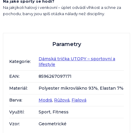
Na jaké sporty se hodí?
Na jakýkoli halový i venkovní – úplet odvádí vlhkost a schne za
pochodu; barvy jsou spíš otázka nálady než disciplíny.
Parametry
Dámská trička UTOPY – sportovní a
Kategorie
:
lifestyle
EAN
:
8596267097171
Materiál
:
Polyester mikrovlákno 93%, Elastan 7%
Barva
:
Modrá
,
Růžová
,
Fialová
Využití
:
Sport, Fitness
Vzor
:
Geometrické