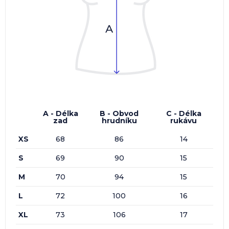
A - Délka
B - Obvod
C - Délka
zad
hrudníku
rukávu
XS
68
86
14
S
69
90
15
M
70
94
15
L
72
100
16
XL
73
106
17