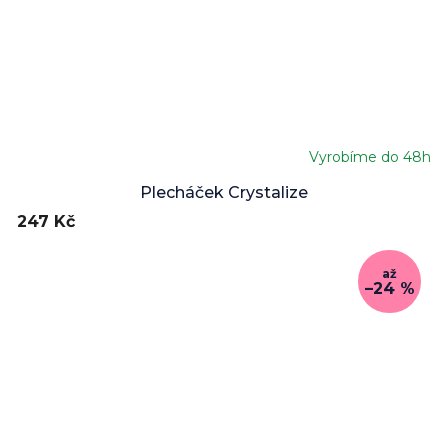
Vyrobíme do 48h
Plecháček Crystalize
247 Kč
až
–24 %