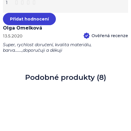
1
Přidat hodnocení
Olga Omelková
13.5.2020
Hodnocení produktu je 5 z 5 hvězdiček.
Super, rychlost doručení, kvalita materiálu,
barva........,doporučuji a děkuji
Podobné produkty (8)