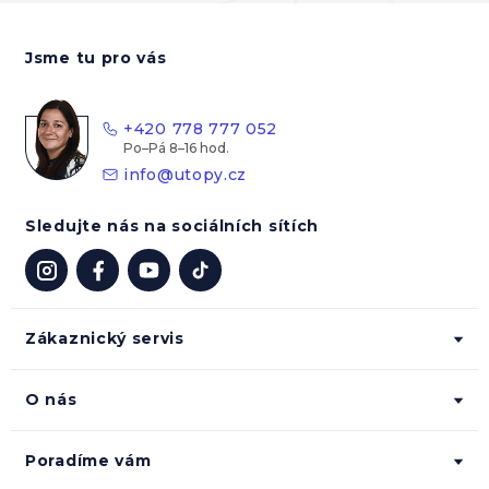
Z
á
Jsme tu pro vás
p
a
t
+420 778 777 052
í
info
@
utopy.cz
Sledujte nás na sociálních sítích
Zákaznický servis
O nás
Poradíme vám