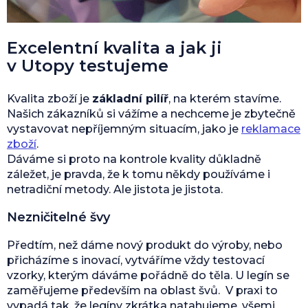
Excelentní kvalita a jak ji
v Utopy testujeme
Kvalita zboží je
základní pilíř
, na kterém stavíme.
Našich zákazníků si vážíme a nechceme je zbytečně
vystavovat nepříjemným situacím, jako je
reklamace
zboží
.
Dáváme si proto na kontrole kvality důkladně
záležet, je pravda, že k tomu někdy používáme i
netradiční metody. Ale jistota je jistota.
Nezničitelné švy
Předtím, než dáme nový produkt do výroby, nebo
přicházíme s inovací, vytváříme vždy testovací
vzorky, kterým dáváme pořádně do těla. U legín se
zaměřujeme především na oblast švů. V praxi to
vypadá tak, že legíny zkrátka natahujeme, všemi