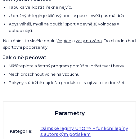
Tabulka velikostí ti řekne nejvíc.
U pružných legín je klíčový pocit v pase – vyšší pas má držet.
Když váháš, mysli na použití: sport = pevnější, volnočas =
pohodlnější.
Na trénink to skvěle doplní
čepice
a
vaky na záda
. Do chladna hoď
sportovní podprsenky
.
Jak o ně pečovat
Nižší teplota a šetrný program pomůžou držet tvar i barvy.
Nech proschnout volně na vzduchu.
Pokyny k údržbě najdeš u produktu – stojí za to je dodržet.
Parametry
Dámské legíny UTOPY – funkční legíny
Kategorie
:
s autorským potiskem