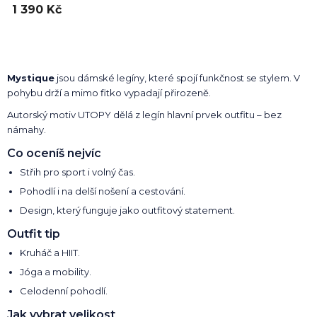
1 390 Kč
Mystique
jsou dámské legíny, které spojí funkčnost se stylem. V
pohybu drží a mimo fitko vypadají přirozeně.
Autorský motiv UTOPY dělá z legín hlavní prvek outfitu – bez
námahy.
Co oceníš nejvíc
Střih pro sport i volný čas.
Pohodlí i na delší nošení a cestování.
Design, který funguje jako outfitový statement.
Outfit tip
Kruháč a HIIT.
Jóga a mobility.
Celodenní pohodlí.
Jak vybrat velikost