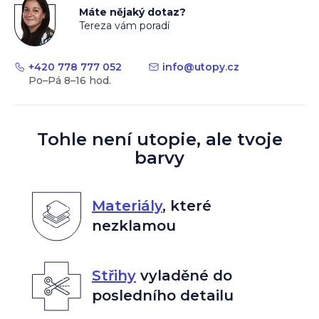
Máte nějaký dotaz?
Tereza vám poradí
+420 778 777 052
info
@
utopy.cz
Tohle není utopie, ale tvoje
barvy
Materiály
,
které
nezklamou
Střihy
vyladěné do
posledního detailu