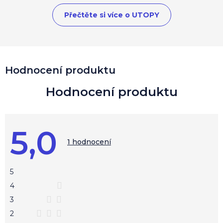
Přečtěte si více o UTOPY
V
Hodnocení produktu
ý
p
i
s
h
o
5,0
d
Průměrné
hodnocení
1 hodnocení
n
produktu
o
je
c
5,0
z
e
5
5
n
hvězdiček.
4
í
3
2