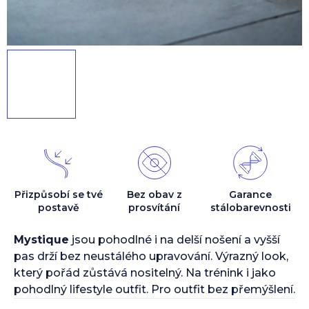
Přizpůsobí se tvé
Bez obav z
Garance
postavě
prosvítání
stálobarevnosti
Mystique
jsou pohodlné i na delší nošení a vyšší
pas drží bez neustálého upravování. Výrazný look,
který pořád zůstává nositelný. Na trénink i jako
pohodlný lifestyle outfit. Pro outfit bez přemýšlení.