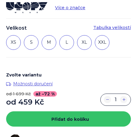
Více o značce
Tabulka velikostí
Velikost
XS
S
M
L
XL
XXL
Zvolte variantu
Možnosti doručení
od 1 699 Kč
až –72 %
−
+
od
459 Kč
Měrná
cena:
Přidat do košíku