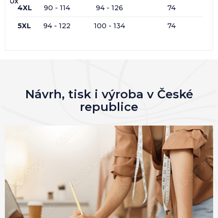
0x
0x
0x
0x
4XL
90 - 114
94 - 126
74
5XL
94 - 122
100 - 134
74
Návrh, tisk i výroba v České
republice