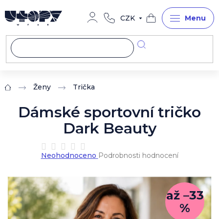
Přejít
na
CZK
obsah
Nákupní
košík
Ženy
Trička
Domů
Dámské sportovní tričko
Dark Beauty
Průměrné
Neohodnoceno
Podrobnosti hodnocení
hodnocení
produktu
je
0,0
až –33
z
%
5
hvězdiček.