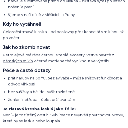
barva je sublimovaná přímo do vlákna – zůstává sytá i po letech
nošení a praní
šijeme v naší dílně v Měšicích u Prahy
Kdy ho vytáhneš
Celoroční tmavá klasika – od posilovny přes kancelář s mikinou až
po večer.
Jak ho zkombinovat
Petrolejová má ráda černou a teplé akcenty. Vrstva navrch z
dámských mikin
v černé motiv nechá vyniknout ve výstřihu.
Péče a časté dotazy
prát naruby na 30 °C, bez aviváže – může snižovat funkčnost a
odvod vlhkosti
bez sušičky a bělidel, sušit rozložené
žehlení netřeba – úplet drží tvar sám
Je zlatavá kresba lesklá jako fólie?
Není – je to tištěný odstín. Sublimace nevytváří povrchovou vrstvu,
která by se leskla nebo loupala.