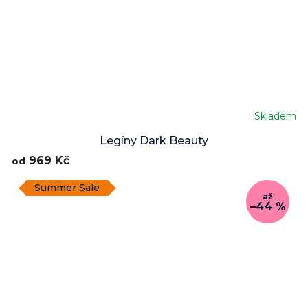
Skladem
Legíny Dark Beauty
969 Kč
od
Summer Sale
až
–44 %