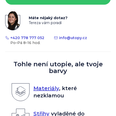
Máte nějaký dotaz?
Tereza vám poradí
+420 778 777 052
info
@
utopy.cz
Tohle není utopie, ale tvoje
barvy
Materiály
,
které
nezklamou
Střihy
vyladěné do