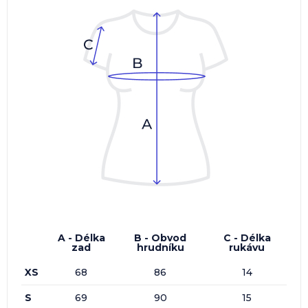
A - Délka
B - Obvod
C - Délka
zad
hrudníku
rukávu
XS
68
86
14
S
69
90
15