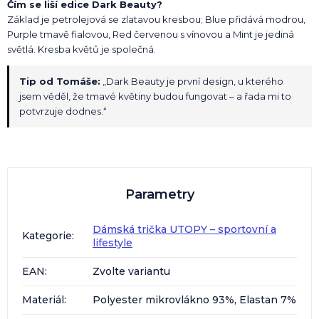
Čím se liší edice Dark Beauty?
Základ je petrolejová se zlatavou kresbou; Blue přidává modrou,
Purple tmavě fialovou, Red červenou s vínovou a Mint je jediná
světlá. Kresba květů je společná.
Tip od Tomáše:
„Dark Beauty je první design, u kterého
jsem věděl, že tmavé květiny budou fungovat – a řada mi to
potvrzuje dodnes.“
Parametry
Dámská trička UTOPY – sportovní a
Kategorie
:
lifestyle
EAN
:
Zvolte variantu
Materiál
:
Polyester mikrovlákno 93%, Elastan 7%