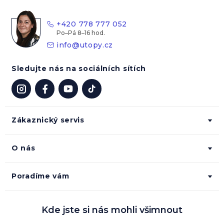
a
t
+420 778 777 052
í
info
@
utopy.cz
Sledujte nás na sociálních sítích
Zákaznický servis
O nás
Poradíme vám
Kde jste si nás mohli všimnout