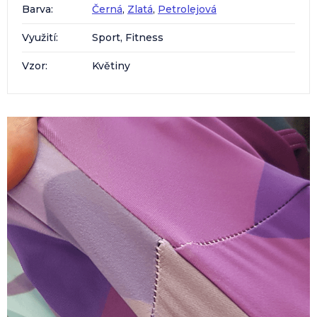
Barva
:
Černá
,
Zlatá
,
Petrolejová
Využití
:
Sport, Fitness
Vzor
:
Květiny