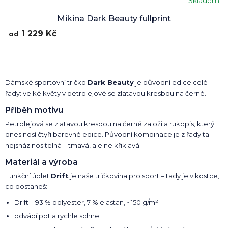
Skladem
Mikina Dark Beauty fullprint
1 229 Kč
od
Dámské sportovní tričko
Dark Beauty
je původní edice celé
řady: velké květy v petrolejové se zlatavou kresbou na černé.
Příběh motivu
Petrolejová se zlatavou kresbou na černé založila rukopis, který
dnes nosí čtyři barevné edice. Původní kombinace je z řady ta
nejsnáz nositelná – tmavá, ale ne křiklavá.
Materiál a výroba
Funkční úplet
Drift
je naše tričkovina pro sport – tady je v kostce,
co dostaneš:
Drift – 93 % polyester, 7 % elastan, ~150 g/m²
odvádí pot a rychle schne