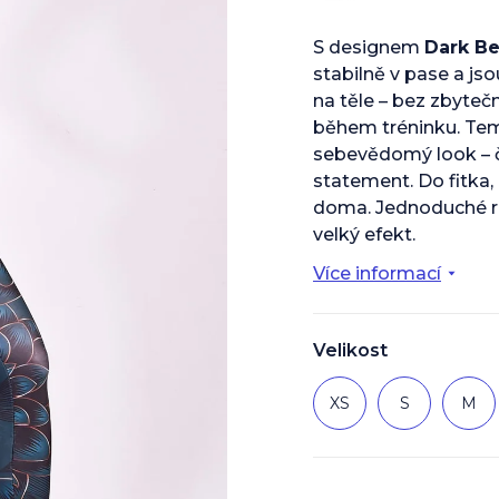
S designem
Dark B
stabilně v pase a js
na těle – bez zbyteč
během tréninku. Tem
sebevědomý look – č
statement. Do fitka, 
doma. Jednoduché r
velký efekt.
Více informací
Velikost
XS
S
M