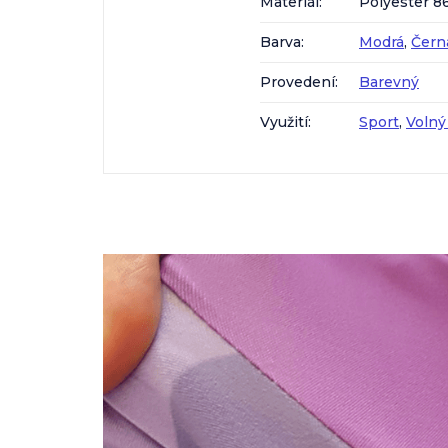
Materiál
:
Polyester 8
Barva
:
Modrá
,
Čern
Provedení
:
Barevný
Využití
:
Sport
,
Volný