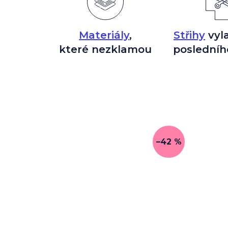
Materiály
,
Střihy
vyl
které nezklamou
posledníh
–42 %