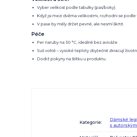
Vyber velikost podle tabulky (pas/boky).
Když jsi mezi dvěma velikostmi, rozhodni se podle t
V pase by měly držet pevně, ale nesmí škrtit.
Péče
Per naruby na 30 °C, ideálně bez aviváže.
Suš volně – vysoké teploty zbytečně zkracují život
Dodrž pokyny na štítku u produktu.
Dámské legí
Kategorie
:
s autorský