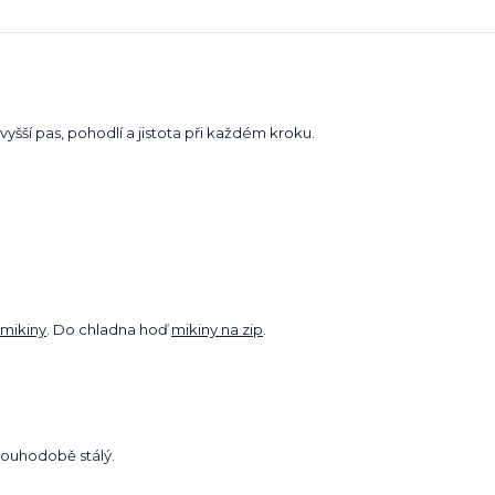
yšší pas, pohodlí a jistota při každém kroku.
mikiny
. Do chladna hoď
mikiny na zip
.
dlouhodobě stálý.