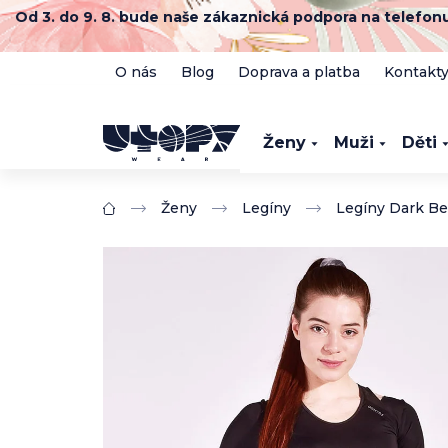
Přejít
Od 3. do 9. 8. bude naše zákaznická podpora na telefo
na
obsah
O nás
Blog
Doprava a platba
Kontakt
Ženy
Muži
Děti
Ženy
Legíny
Legíny Dark Be
Domů