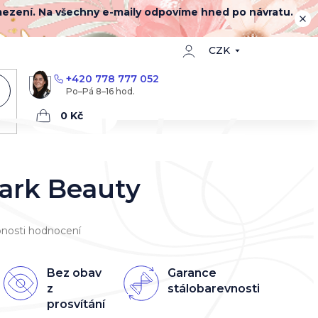
mezení. Na všechny e-maily odpovíme hned po návratu.
CZK
+420 778 777 052
Nákupní
košík
ark Beauty
nosti hodnocení
Bez obav
Garance
z
stálobarevnosti
prosvítání