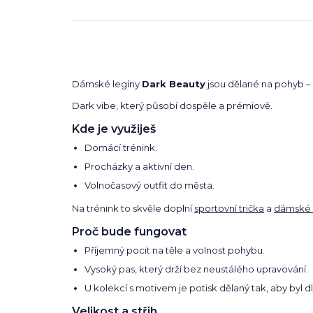
Dámské legíny
Dark Beauty
jsou dělané na pohyb – v
Dark vibe, který působí dospěle a prémiově.
Kde je využiješ
Domácí trénink.
Procházky a aktivní den.
Volnočasový outfit do města.
Na trénink to skvěle doplní
sportovní trička
a
dámské 
Proč bude fungovat
Příjemný pocit na těle a volnost pohybu.
Vysoký pas, který drží bez neustálého upravování.
U kolekcí s motivem je potisk dělaný tak, aby byl 
Velikost a střih