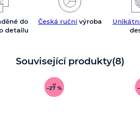
aděné do
Česká ruční
výroba
Unikátn
o detailu
de
Související produkty
(8)
až
–27 %