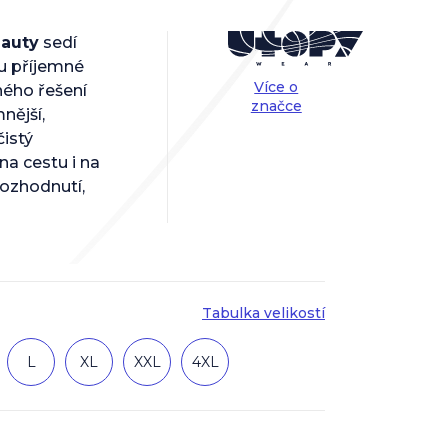
eauty
sedí
ou příjemné
Více o
ného řešení
značce
nější,
istý
na cestu i na
ozhodnutí,
Tabulka velikostí
L
XL
XXL
4XL