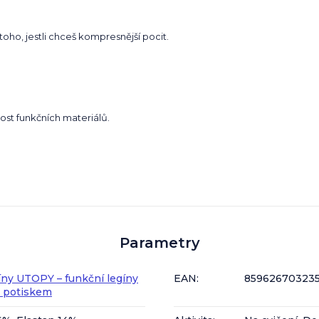
oho, jestli chceš kompresnější pocit.
nost funkčních materiálů.
Parametry
ny UTOPY – funkční legíny
EAN
:
85962670323
m potiskem