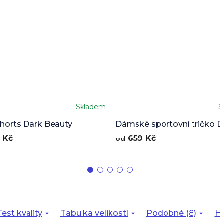
Skladem
shorts Dark Beauty
Dámské sportovní tričko 
Beauty
 Kč
659 Kč
od
Test kvality
Tabulka velikostí
Podobné (8)
H