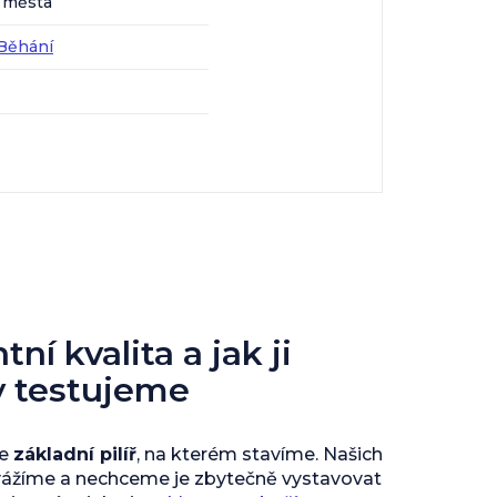
o města
Běhání
ní kvalita a jak ji
y testujeme
je
základní pilíř
, na kterém stavíme. Našich
vážíme a nechceme je zbytečně vystavovat