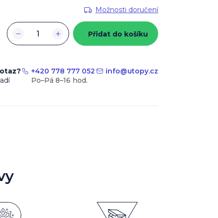
Možnosti doručení
−
+
Přidat do košíku
dotaz?
+420 778 777 052
info
@
utopy.cz
adí
vy