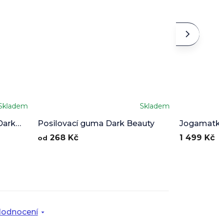
Skladem
Skladem
Průměrné
hodnocení
Dark
Posilovací guma Dark Beauty
Jogamatk
produktu
268 Kč
1 499 Kč
od
je
5,0
z
5
hvězdiček.
odnocení