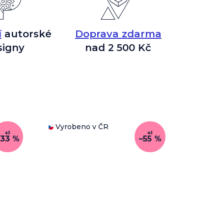
í
autorské
Doprava zdarma
signy
nad 2 500 Kč
Vyrobeno v ČR
až
až
–33 %
–55 %