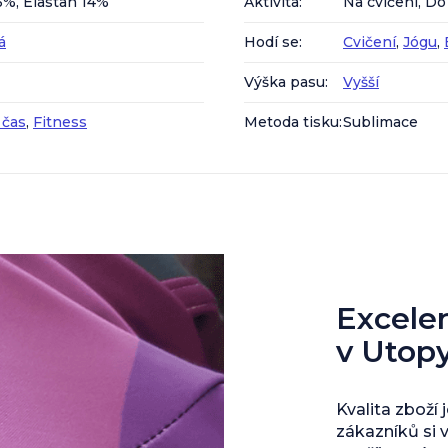
6%, Elastan 14%
Aktivita
:
Na cvičení, D
á
Hodí se
:
Cvičení
,
Jógu
,
Výška pasu
:
Vyšší
 čas
,
Fitness
Metoda tisku
:
Sublimace
Excelent
v Utop
Kvalita zboží 
zákazníků si 