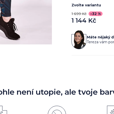
Zvolte variantu
1 699 Kč
–32 %
1 144 Kč
Měrná
cena:
Máte nějaký 
Tereza vám por
ohle není utopie, ale tvoje bar