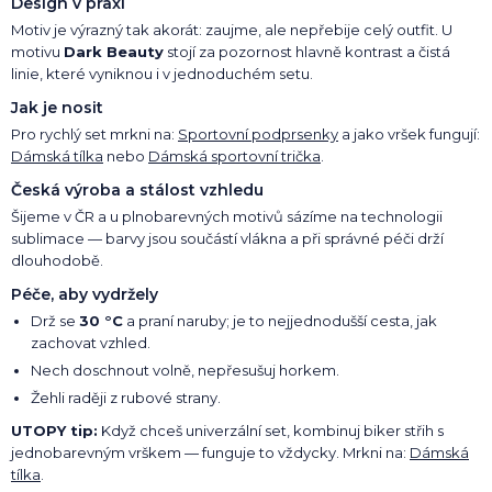
Design v praxi
Motiv je výrazný tak akorát: zaujme, ale nepřebije celý outfit. U
motivu
Dark Beauty
stojí za pozornost hlavně kontrast a čistá
linie, které vyniknou i v jednoduchém setu.
Jak je nosit
Pro rychlý set mrkni na:
Sportovní podprsenky
a jako vršek fungují:
Dámská tílka
nebo
Dámská sportovní trička
.
Česká výroba a stálost vzhledu
Šijeme v ČR a u plnobarevných motivů sázíme na technologii
sublimace — barvy jsou součástí vlákna a při správné péči drží
dlouhodobě.
Péče, aby vydržely
Drž se
30 °C
a praní naruby; je to nejjednodušší cesta, jak
zachovat vzhled.
Nech doschnout volně, nepřesušuj horkem.
Žehli raději z rubové strany.
UTOPY tip:
Když chceš univerzální set, kombinuj biker střih s
jednobarevným vrškem — funguje to vždycky. Mrkni na:
Dámská
tílka
.