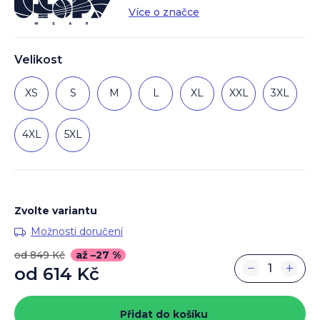
Více o značce
Velikost
XS
S
M
L
XL
XXL
3XL
4XL
5XL
Zvolte variantu
Možnosti doručení
od 849 Kč
až –27 %
−
+
od
614 Kč
Měrná
cena:
Přidat do košíku