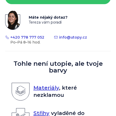
Máte nějaký dotaz?
Tereza vám poradí
+420 778 777 052
info
@
utopy.cz
Tohle není utopie, ale tvoje
barvy
Materiály
,
které
nezklamou
Střihy
vyladěné do