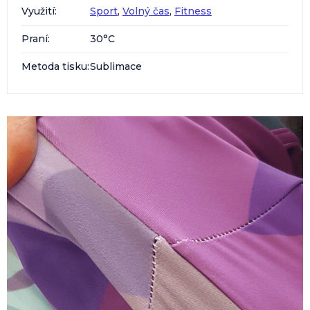
Využití
:
Sport
,
Volný čas
,
Fitness
Praní
:
30°C
Metoda tisku
:
Sublimace