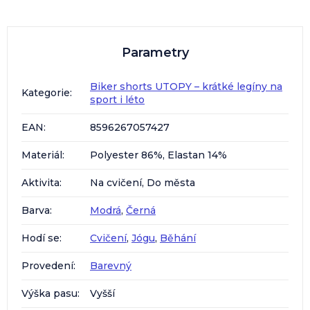
Parametry
Biker shorts UTOPY – krátké legíny na
Kategorie
:
sport i léto
EAN
:
8596267057427
Materiál
:
Polyester 86%, Elastan 14%
Aktivita
:
Na cvičení, Do města
Barva
:
Modrá
,
Černá
Hodí se
:
Cvičení
,
Jógu
,
Běhání
Provedení
:
Barevný
Výška pasu
:
Vyšší