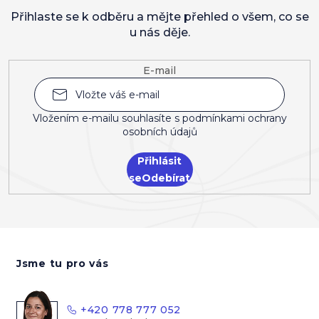
Přihlaste se k odběru a mějte přehled o všem, co se
u nás děje.
E-mail
Vložením e-mailu souhlasíte s
podmínkami ochrany
osobních údajů
Přihlásit
se
Z
á
Jsme tu pro vás
p
a
t
+420 778 777 052
í