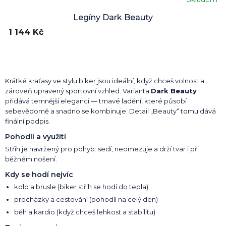
Legíny Dark Beauty
1 144 Kč
Krátké kraťasy ve stylu biker jsou ideální, když chceš volnost a
zároveň upravený sportovní vzhled. Varianta
Dark Beauty
přidává temnější eleganci — tmavé ladění, které působí
sebevědomě a snadno se kombinuje. Detail „Beauty“ tomu dává
finální podpis.
Pohodlí a využití
Střih je navržený pro pohyb: sedí, neomezuje a drží tvar i při
běžném nošení.
Kdy se hodí nejvíc
kolo a brusle (biker střih se hodí do tepla)
procházky a cestování (pohodlí na celý den)
běh a kardio (když chceš lehkost a stabilitu)