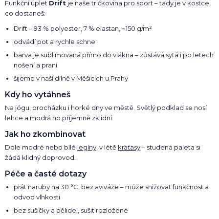
Funkční úplet
Drift
je naše tričkovina pro sport – tady je v kostce,
co dostaneš:
Drift – 93 % polyester, 7 % elastan, ~150 g/m²
odvádí pot a rychle schne
barva je sublimovaná přímo do vlákna – zůstává sytá i po letech
nošení a praní
šijeme v naší dílně v Měšicích u Prahy
Kdy ho vytáhneš
Na jógu, procházku i horké dny ve městě. Světlý podklad se nosí
lehce a modrá ho příjemně zklidní.
Jak ho zkombinovat
Dole modré nebo bílé
legíny
, v létě
kraťasy
– studená paleta si
žádá klidný doprovod.
Péče a časté dotazy
prát naruby na 30 °C, bez aviváže – může snižovat funkčnost a
odvod vlhkosti
bez sušičky a bělidel, sušit rozložené