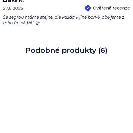
Eliška K.
27.6.2025
Hodnocení produktu je 5 z 5 hvězdiček.
Se ségrou máme stejné, ale každá v jiné barvě, obě jsme z
toho úplně PAF😍
Podobné produkty (6)