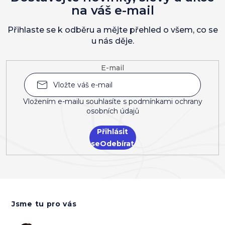
na váš e-mail
Přihlaste se k odběru a mějte přehled o všem, co se
u nás děje.
E-mail
Vložením e-mailu souhlasíte s
podmínkami ochrany
osobních údajů
Přihlásit
se
Z
á
Jsme tu pro vás
p
a