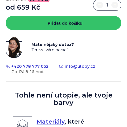
−
+
od
659 Kč
Měrná
cena:
Přidat do košíku
Máte nějaký dotaz?
Tereza vám poradí
+420 778 777 052
info
@
utopy.cz
Tohle není utopie, ale tvoje
barvy
Materiály
,
které