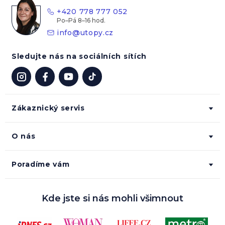
t
+420 778 777 052
í
info
@
utopy.cz
Sledujte nás na sociálních sítích
Zákaznický servis
O nás
Poradíme vám
Kde jste si nás mohli všimnout