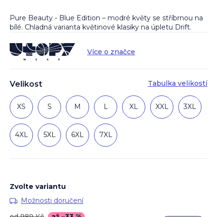
Pure Beauty - Blue Edition – modré květy se stříbrnou na
bílé. Chladná varianta květinové klasiky na úpletu Drift.
Více o značce
Tabulka velikostí
Velikost
XS
S
M
L
XL
XXL
3XL
4XL
5XL
6XL
7XL
Zvolte variantu
Možnosti doručení
od 989 Kč
až –33 %