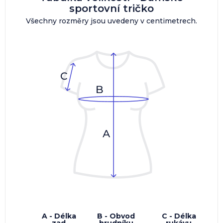
sportovní tričko
Všechny rozměry jsou uvedeny v centimetrech.
A - Délka
B - Obvod
C - Délka
zad
hrudníku
rukávu