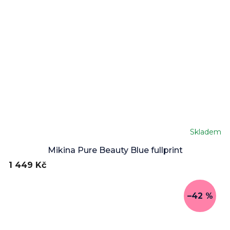
Skladem
Průměrné
hodnocení
Mikina Pure Beauty Blue fullprint
produktu
1 449 Kč
je
5,0
z
–42 %
5
hvězdiček.