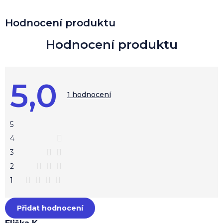
V
Hodnocení produktu
ý
p
i
s
h
o
5,0
d
Průměrné
hodnocení
1 hodnocení
n
produktu
o
je
c
5,0
z
e
5
5
n
hvězdiček.
4
í
3
2
1
Přidat hodnocení