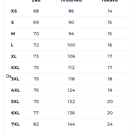
XS
68
86
14
S
69
90
15
M
70
94
15
L
72
100
16
XL
73
106
17
XXL
75
112
17
0x
0x
0x
0x
3XL
75
118
18
4XL
75
124
19
5XL
75
132
20
6XL
77
136
20
7XL
82
144
24