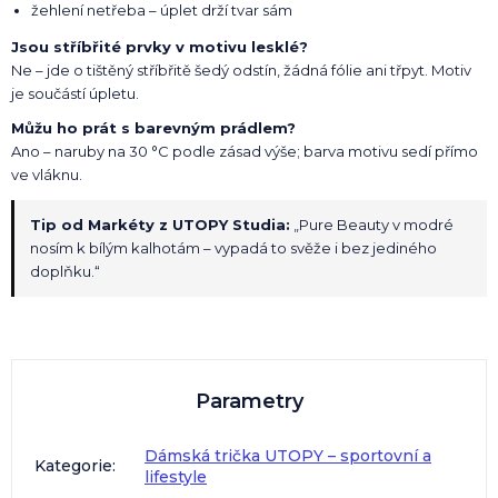
žehlení netřeba – úplet drží tvar sám
Jsou stříbřité prvky v motivu lesklé?
Ne – jde o tištěný stříbřitě šedý odstín, žádná fólie ani třpyt. Motiv
je součástí úpletu.
Můžu ho prát s barevným prádlem?
Ano – naruby na 30 °C podle zásad výše; barva motivu sedí přímo
ve vláknu.
Tip od Markéty z UTOPY Studia:
„Pure Beauty v modré
nosím k bílým kalhotám – vypadá to svěže i bez jediného
doplňku.“
Parametry
Dámská trička UTOPY – sportovní a
Kategorie
:
lifestyle