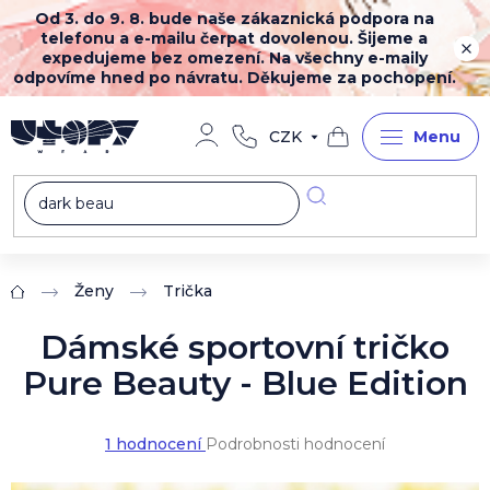
Přejít
Od 3. do 9. 8. bude naše zákaznická podpora na
na
telefonu a e-mailu čerpat dovolenou. Šijeme a
obsah
expedujeme bez omezení. Na všechny e-maily
odpovíme hned po návratu. Děkujeme za pochopení.
CZK
Nákupní
košík
Ženy
Trička
Domů
Dámské sportovní tričko
Pure Beauty - Blue Edition
Průměrné
1 hodnocení
Podrobnosti hodnocení
hodnocení
produktu