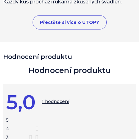
Každý kus prochází rukama zkušených švadlen.
Přečtěte si více o UTOPY
V
Hodnocení produktu
ý
p
i
s
h
o
5,0
d
Průměrné
hodnocení
1 hodnocení
n
produktu
o
je
c
5,0
z
e
5
5
n
hvězdiček.
4
í
3