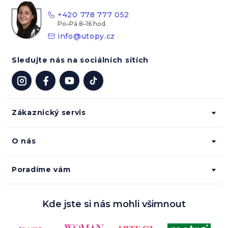
t
+420 778 777 052
í
info
@
utopy.cz
Sledujte nás na sociálních sítích
Zákaznický servis
O nás
Poradíme vám
Kde jste si nás mohli všimnout