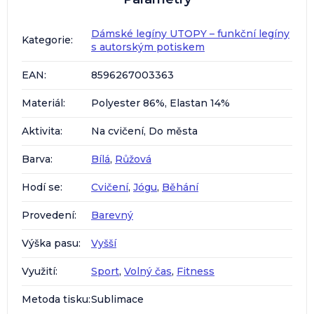
Dámské legíny UTOPY – funkční legíny
Kategorie
:
s autorským potiskem
EAN
:
8596267003363
Materiál
:
Polyester 86%, Elastan 14%
Aktivita
:
Na cvičení, Do města
Barva
:
Bílá
,
Růžová
Hodí se
:
Cvičení
,
Jógu
,
Běhání
Provedení
:
Barevný
Výška pasu
:
Vyšší
Využití
:
Sport
,
Volný čas
,
Fitness
Metoda tisku
:
Sublimace