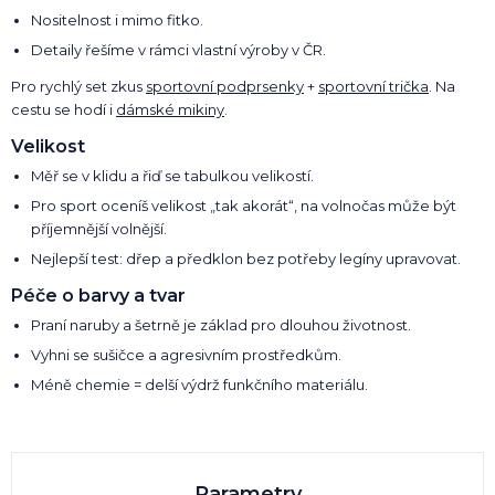
Nositelnost i mimo fitko.
Detaily řešíme v rámci vlastní výroby v ČR.
Pro rychlý set zkus
sportovní podprsenky
+
sportovní trička
. Na
cestu se hodí i
dámské mikiny
.
Velikost
Měř se v klidu a řiď se tabulkou velikostí.
Pro sport oceníš velikost „tak akorát“, na volnočas může být
příjemnější volnější.
Nejlepší test: dřep a předklon bez potřeby legíny upravovat.
Péče o barvy a tvar
Praní naruby a šetrně je základ pro dlouhou životnost.
Vyhni se sušičce a agresivním prostředkům.
Méně chemie = delší výdrž funkčního materiálu.
Parametry