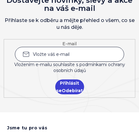
Dostávejte novinky, slevy a akce
na váš e-mail
Přihlaste se k odběru a mějte přehled o všem, co se
u nás děje.
E-mail
Vložením e-mailu souhlasíte s
podmínkami ochrany
osobních údajů
Přihlásit
se
Z
á
Jsme tu pro vás
p
a