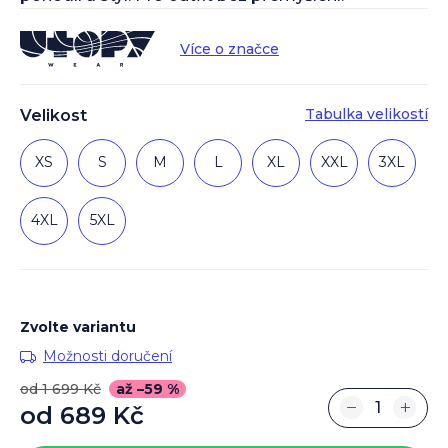
Více o značce
Tabulka velikostí
Velikost
XS
S
M
L
XL
XXL
3XL
4XL
5XL
Zvolte variantu
Možnosti doručení
od 1 699 Kč
až –59 %
−
+
od
689 Kč
Měrná