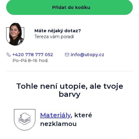
cena:
Přidat do košíku
Máte nějaký dotaz?
Tereza vám poradí
+420 778 777 052
info
@
utopy.cz
Tohle není utopie, ale tvoje
barvy
Materiály
,
které
nezklamou