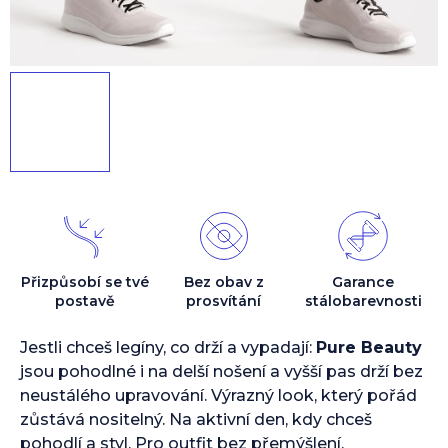
Přizpůsobí se tvé
Bez obav z
Garance
postavě
prosvítání
stálobarevnosti
Jestli chceš legíny, co drží a vypadají:
Pure Beauty
jsou pohodlné i na delší nošení a vyšší pas drží bez
neustálého upravování. Výrazný look, který pořád
zůstává nositelný. Na aktivní den, kdy chceš
pohodlí a styl. Pro outfit bez přemýšlení.