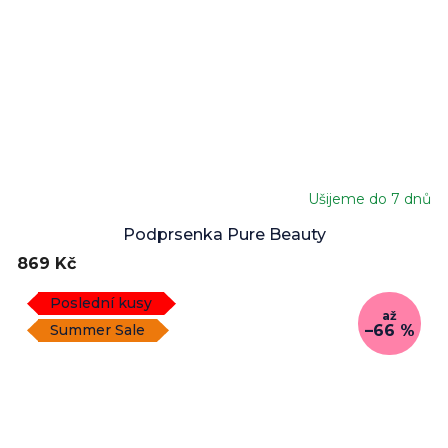
Ušijeme do 7 dnů
Průměrné
hodnocení
Podprsenka Pure Beauty
produktu
869 Kč
je
5,0
Poslední kusy
z
až
5
–66 %
Summer Sale
hvězdiček.