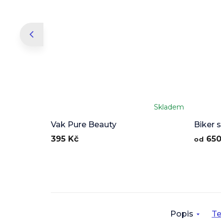
Skladem
Průměr
hodnoc
Vak Pure Beauty
Biker 
produkt
395 Kč
650
od
je
5,0
z
5
hvězdič
Popis
Te