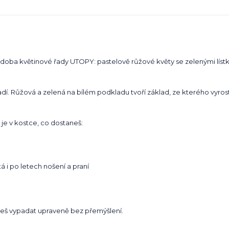
doba květinové řady UTOPY: pastelově růžové květy se zelenými lístky
ladí. Růžová a zelená na bílém podkladu tvoří základ, ze kterého vyro
 je v kostce, co dostaneš:
á i po letech nošení a praní
chceš vypadat upraveně bez přemýšlení.