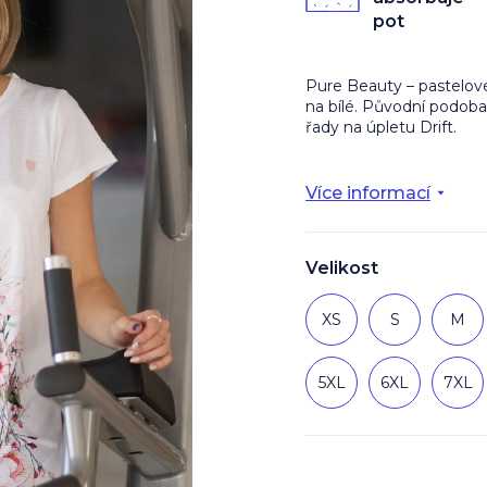
z
pot
5
hvězdiček.
Pure Beauty – pastelové 
na bílé. Původní podoba
řady na úpletu Drift.
Více informací
Velikost
XS
S
M
5XL
6XL
7XL