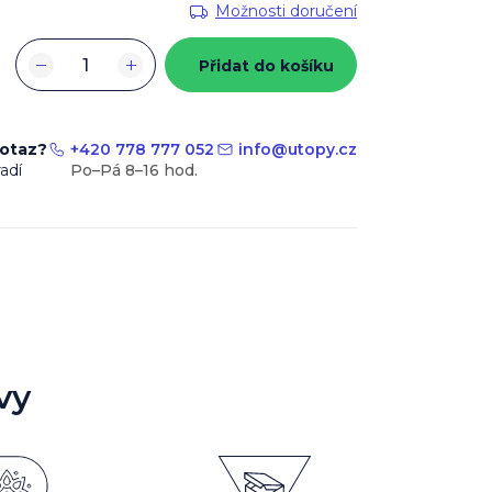
Možnosti doručení
−
+
Přidat do košíku
dotaz?
+420 778 777 052
info
@
utopy.cz
adí
vy