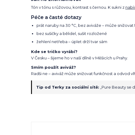
Tón v tónu s růžovou, kontrast s černou. K sukni z
nabí
Péče a časté dotazy
prát naruby na 30 °C, bez aviváže – může snižovat 
bez sušičky a bělidel, sušit rozložené
žehlení netřeba – úplet drží tvar sám
Kde se tričko vyrábí?
V Česku – šijeme ho v naší dílně v Měšicích u Prahy.
Smím použít aviváž?
Radši ne – aviváž může snižovat funkčnost a odvod vlh
Tip od Terky za sociální sítě:
„Pure Beauty se do