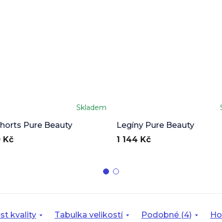
Skladem
né
Průměrné
ení
hodnocení
shorts Pure Beauty
Legíny Pure Beauty
u
produktu
 Kč
1 144 Kč
je
5,0
z
5
ek.
hvězdiček.
st kvality
Tabulka velikostí
Podobné (4)
Ho