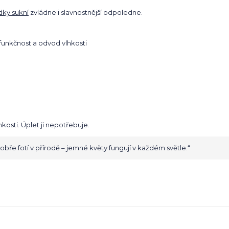
dky sukní
zvládne i slavnostnější odpoledne.
funkčnost a odvod vlhkosti
kosti. Úplet ji nepotřebuje.
bře fotí v přírodě – jemné květy fungují v každém světle.“