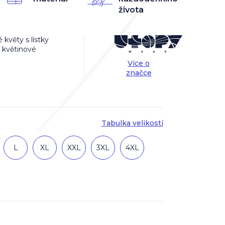
života
květy s lístky
 květinové
Více o
značce
Tabulka velikostí
L
XL
XXL
3XL
4XL