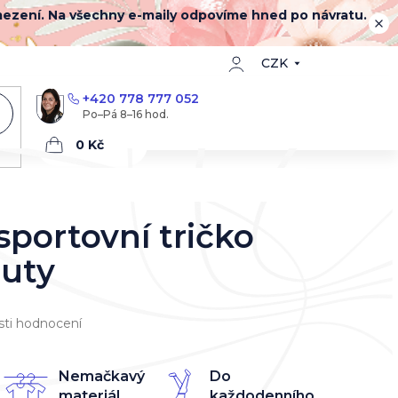
mezení. Na všechny e-maily odpovíme hned po návratu.
CZK
+420 778 777 052
Nákupní
košík
portovní tričko
uty
ti hodnocení
Nemačkavý
Do
materiál
každodenního