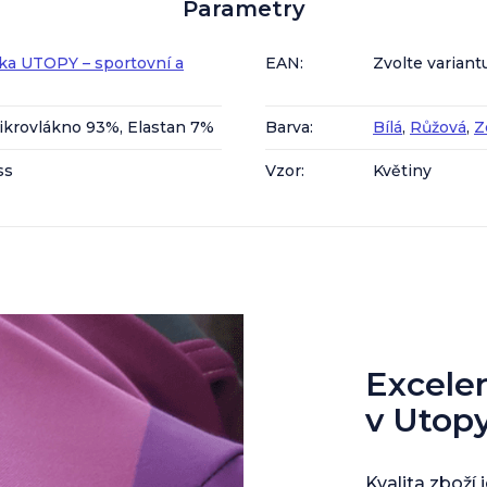
Parametry
ka UTOPY – sportovní a
EAN
:
Zvolte variant
ikrovlákno 93%, Elastan 7%
Barva
:
Bílá
,
Růžová
,
Z
ss
Vzor
:
Květiny
Excelent
v Utop
Kvalita zboží 