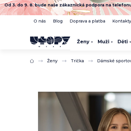
Přejít
Od 3. do 9. 8. bude naše zákaznická podpora na telefo
na
obsah
O nás
Blog
Doprava a platba
Kontakt
Ženy
Muži
Děti
Ženy
Trička
Dámské sportov
Domů