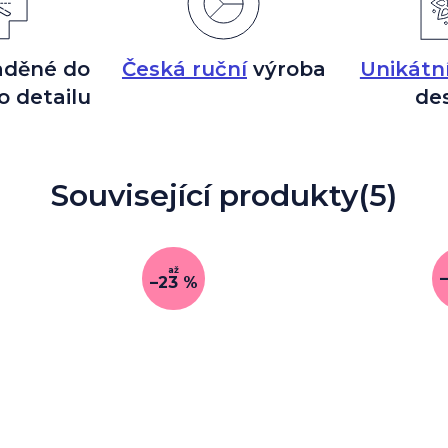
aděné do
Česká ruční
výroba
Unikátn
o detailu
de
Související produkty
(5)
až
–23 %