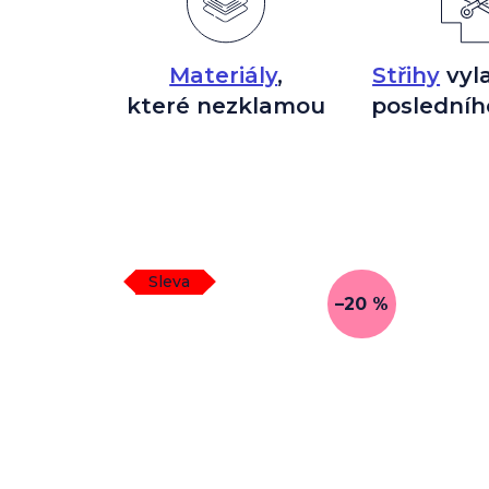
Materiály
,
Střihy
vyl
které nezklamou
posledníh
Sleva
–20 %