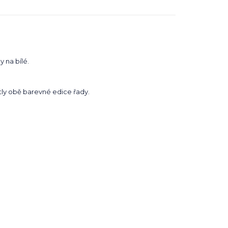
 na bílé.
stly obě barevné edice řady.