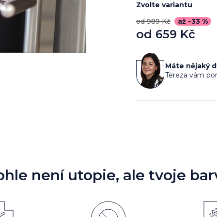
Zvolte variantu
od 989 Kč
až –33 %
od
659 Kč
Měrná
cena:
Máte nějaký 
Tereza vám por
ohle není utopie, ale tvoje bar