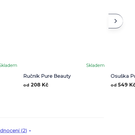
Skladem
Skladem
Ručník Pure Beauty
Osuška P
208 Kč
549 K
od
od
dnocení (2)