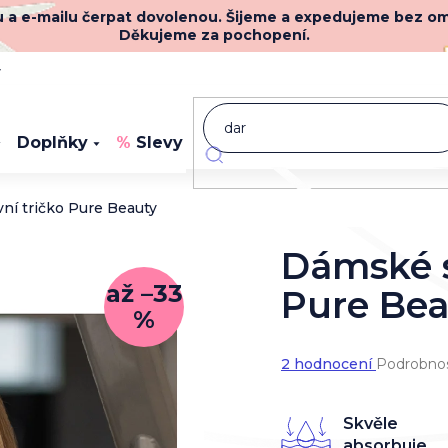
nu a e-mailu čerpat dovolenou. Šijeme a expedujeme bez o
Děkujeme za pochopení.
y
Doplňky
Slevy
Novinky
ní tričko Pure Beauty
Dámské s
až –33
Pure Bea
%
Průměrné
2 hodnocení
Podrobnos
hodnocení
produktu
je
Skvěle
5,0
absorbuje