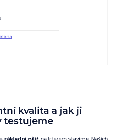
u
elená
ní kvalita a jak ji
y testujeme
je
základní pilíř
, na kterém stavíme. Našich