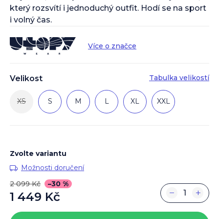
který rozsvítí i jednoduchý outfit. Hodí se na sport
i volný čas.
Více o značce
Tabulka velikostí
Velikost
XS
S
M
L
XL
XXL
Zvolte variantu
Možnosti doručení
2 099 Kč
–30 %
−
+
1 449 Kč
Měrná
cena: