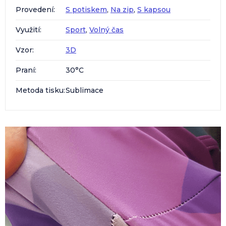
Provedení
:
S potiskem
,
Na zip
,
S kapsou
Využití
:
Sport
,
Volný čas
Vzor
:
3D
Praní
:
30°C
Metoda tisku
:
Sublimace