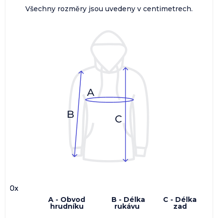
Všechny rozměry jsou uvedeny v centimetrech.
0x
0x
0x
0x
A - Obvod
B - Délka
C - Délka
hrudníku
rukávu
zad