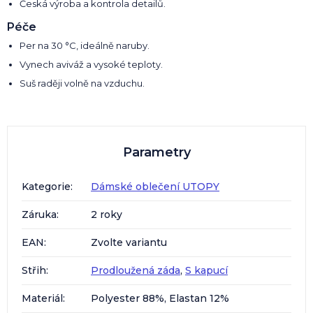
Česká výroba a kontrola detailů.
Péče
Per na 30 °C, ideálně naruby.
Vynech aviváž a vysoké teploty.
Suš raději volně na vzduchu.
Parametry
Kategorie
:
Dámské oblečení UTOPY
Záruka
:
2 roky
EAN
:
Zvolte variantu
Střih
:
Prodloužená záda
,
S kapucí
Materiál
:
Polyester 88%, Elastan 12%