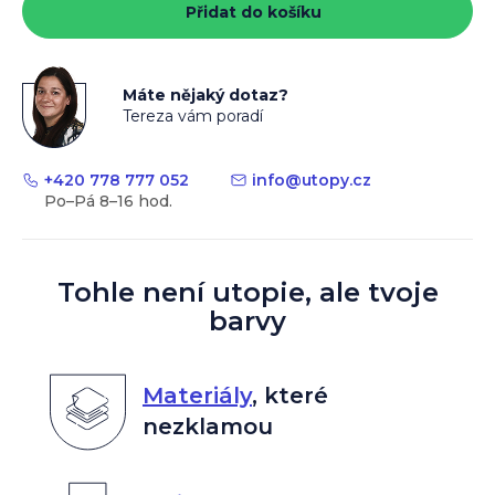
Přidat do košíku
Máte nějaký dotaz?
Tereza vám poradí
+420 778 777 052
info
@
utopy.cz
Tohle není utopie, ale tvoje
barvy
Materiály
,
které
nezklamou