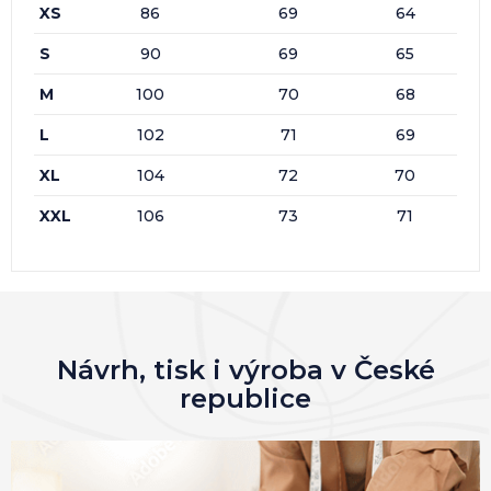
XS
86
69
64
S
90
69
65
M
100
70
68
L
102
71
69
XL
104
72
70
XXL
106
73
71
Návrh, tisk i výroba v České
republice