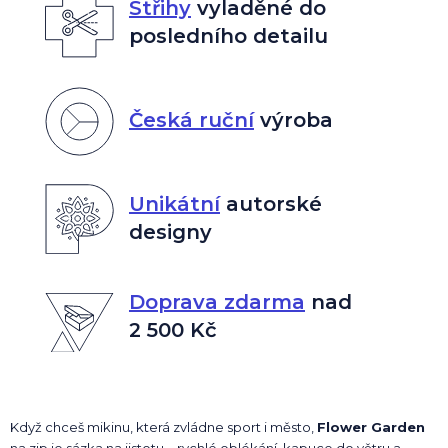
Střihy
vyladěné do
posledního detailu
Česká ruční
výroba
Unikátní
autorské
designy
Doprava zdarma
nad
2 500 Kč
Když chceš mikinu, která zvládne sport i město,
Flower Garden
na zip je sázka na jistotu – rychlé oblékání, kapuce do větru a