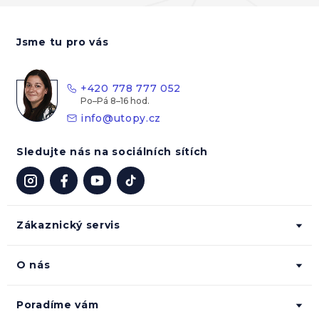
Z
á
Jsme tu pro vás
p
a
t
+420 778 777 052
í
info
@
utopy.cz
Sledujte nás na sociálních sítích
Zákaznický servis
O nás
Poradíme vám