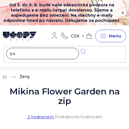
Přejít
Od 3. do 9. 8. bude naše zákaznická podpora na
na
telefonu a e-mailu čerpat dovolenou. Šijeme a
obsah
expedujeme bez omezení. Na všechny e-maily
odpovíme hned po návratu. Děkujeme za pochopení.
CZK
Nákupní
košík
Ženy
Domů
Mikina Flower Garden na
zip
Průměrné
2 hodnocení
Podrobnosti hodnocení
hodnocení
produktu