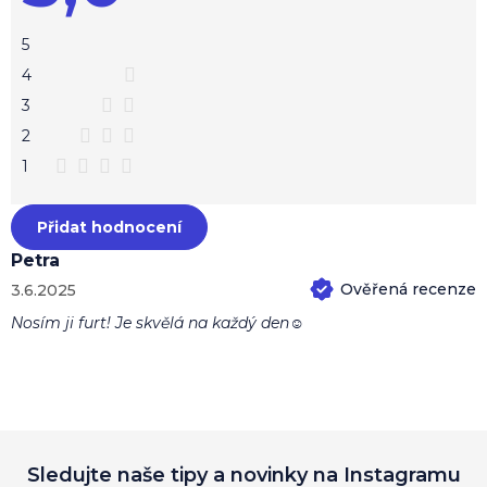
o
je
c
5,0
z
e
5
5
n
hvězdiček.
4
í
3
2
1
Přidat hodnocení
Petra
3.6.2025
Hodnocení produktu je 5 z 5 hvězdiček.
Nosím ji furt! Je skvělá na každý den☺️
Sledujte naše tipy a novinky na Instagramu