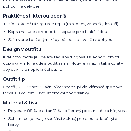
pohodlí na celý den.
Praktičnost, kterou oceníš
Zip = okamžitá regulace tepla (rozepneš, zapneš, jdeš dál).
Kapsa na ruce / drobnosti a kapuce jako funkční detail.
Střih s prodlouženými zády působí upraveně i v pohybu.
Design v outfitu
Květinový motiv je udělaný tak, aby fungoval i s jednoduchými
doplňky – mikina udělá outfit sama. Motiv je výrazný tak akorát –
aby bavil, ale nepřekřičel outfit.
Outfit tip
Chceš „UTOPY set“? Začni
biker shorts
, přidej
dámská sportovní
trička
a jako vrstvu zvol
sportovní podprsenky
.
Materiál & tisk
Polyester 88 %, elastan 12 % – příjemný pocit na těle a hřejivost.
Sublimace (barva je součástí vlákna) pro dlouhodobě syté
barvy.