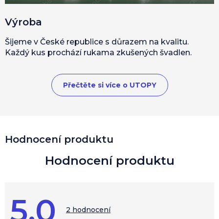
Výroba
Šijeme v České republice s důrazem na kvalitu.
Každý kus prochází rukama zkušených švadlen.
Přečtěte si více o UTOPY
V
Hodnocení produktu
ý
p
i
s
h
o
5,0
d
Průměrné
hodnocení
2 hodnocení
n
produktu