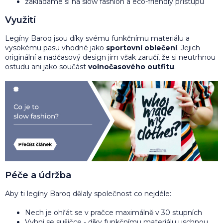
zakládáme si na slow fashion a eco-friendly přístupu
Využití
Legíny Baroq jsou díky svému funkčnímu materiálu a
vysokému pasu vhodné jako
sportovní oblečení
. Jejich
originální a nadčasový design jim však zaručí, že si neutrhnou
ostudu ani jako součást
volnočasového outfitu
.
Péče a údržba
Aby ti legíny Baroq dělaly společnost co nejdéle:
Nech je ohřát se v pračce maximálně v 30 stupních
Vyhni se sušičce - díky funkčnímu materiálu uschnou