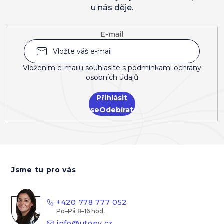
u nás děje.
E-mail
Vložením e-mailu souhlasíte s
podmínkami ochrany
osobních údajů
Přihlásit
se
Z
á
Jsme tu pro vás
p
a
t
+420 778 777 052
í
info
@
utopy.cz