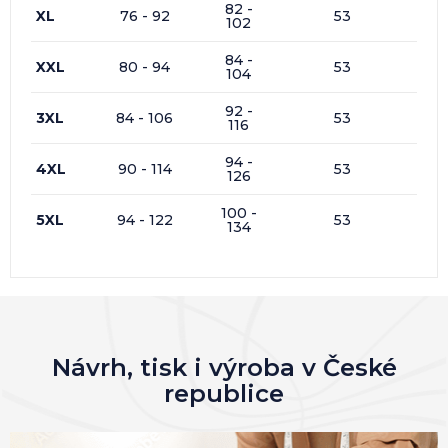
82 -
XL
76 - 92
53
102
84 -
XXL
80 - 94
53
104
92 -
3XL
84 - 106
53
116
94 -
4XL
90 - 114
53
126
100 -
5XL
94 - 122
53
134
Návrh, tisk i výroba v České
republice