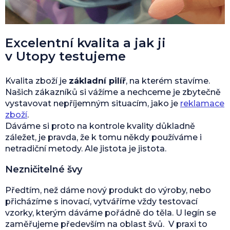
Excelentní kvalita a jak ji
v Utopy testujeme
Kvalita zboží je
základní pilíř
, na kterém stavíme.
Našich zákazníků si vážíme a nechceme je zbytečně
vystavovat nepříjemným situacím, jako je
reklamace
zboží
.
Dáváme si proto na kontrole kvality důkladně
záležet, je pravda, že k tomu někdy používáme i
netradiční metody. Ale jistota je jistota.
Nezničitelné švy
Předtím, než dáme nový produkt do výroby, nebo
přicházíme s inovací, vytváříme vždy testovací
vzorky, kterým dáváme pořádně do těla. U legín se
zaměřujeme především na oblast švů. V praxi to