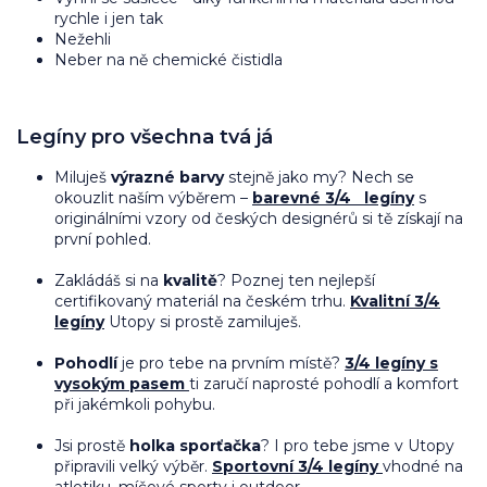
rychle i jen tak
Nežehli
Neber na ně chemické čistidla
Legíny pro všechna tvá já
Miluješ
výrazné barvy
stejně jako my? Nech se
okouzlit naším výběrem –
barevné 3/4 legíny
s
originálními vzory od českých designérů si tě získají na
první pohled.
Zakládáš si na
kvalitě
? Poznej ten nejlepší
certifikovaný materiál na českém trhu.
Kvalitní 3/4
legíny
Utopy si prostě zamiluješ.
Pohodlí
je pro tebe na prvním místě?
3/4 legíny s
vysokým pasem
ti zaručí naprosté pohodlí a komfort
při jakémkoli pohybu.
Jsi prostě
holka sporťačka
? I pro tebe jsme v Utopy
připravili velký výběr.
Sportovní 3/4 legíny
vhodné na
atletiku, míčové sporty i outdoor.