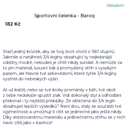
Skladem
Sportovní čelenka - Baroq
182 Kč
Stačí jediný krůček, aby se tvůj život otočil o 180 stupňů.
Jakmile si natáhneš 3/4 legíny obsahující ty nejkrásnější
odstíny modré, nebudeš je chtít nikdy sundat. A nemůže za
to jen materiál, luxusní tisk a promyšlený střih s vysokým
pasem, ale hlavně tvé sebevědomí, které tyhle 3/4 legíny
vystřelí do nebeských výšin.
Ať už kráčíš, nebo se tvé kroky proměnily v běh, tvé okolí
z tebe nedokáže spustit zrak. Vidí dokonalý styl a odhodlání
překonat i ty nejtěžší překážky. Že oblečená do 3/4 legín
dosahuješ lepších výsledků? Není divu, staly se součástí tvé
výjimečnosti a umožňují ti cítit se jedinečně jako ještě nikdy.
Díky atestovanému materiálu a jedinečnému střihu se v nich
navíc cítíš jako v bavlnce!