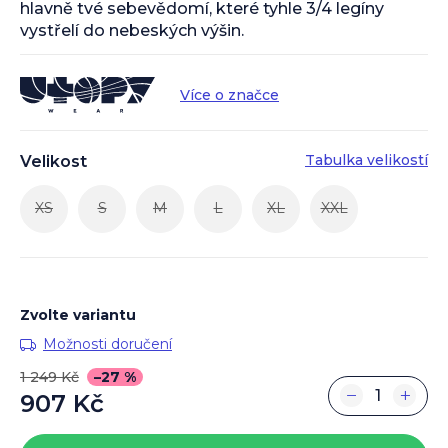
hlavně tvé sebevědomí, které tyhle 3/4 legíny
vystřelí do nebeských výšin.
Více o značce
Tabulka velikostí
Velikost
XS
S
M
L
XL
XXL
Zvolte variantu
Možnosti doručení
1 249 Kč
–27 %
−
+
907 Kč
Měrná
cena: