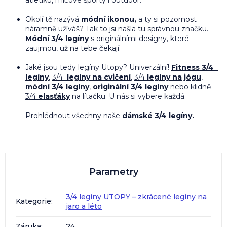
Okolí tě nazývá
módní ikonou,
a ty si pozornost
náramně užíváš? Tak to jsi našla tu správnou značku.
Módní 3/4 legíny
s originálními designy, které
zaujmou, už na tebe čekají.
Jaké jsou tedy legíny Utopy? Univerzální!
Fitness 3/4
legíny
,
3/4
legíny na cvičení
,
3/4
legíny na jógu
,
módní 3/4 legíny
,
originální 3/4 legíny
nebo klidně
3/4
elasťáky
na lítačku. U nás si vybere každá.
Prohlédnout všechny naše
dámské 3/4 legíny
.
Parametry
3/4 legíny UTOPY – zkrácené legíny na
Kategorie
:
jaro a léto
Záruka
:
24