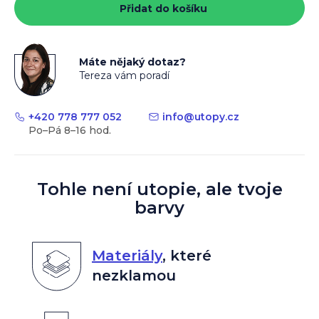
Přidat do košíku
Máte nějaký dotaz?
Tereza vám poradí
+420 778 777 052
info
@
utopy.cz
Tohle není utopie, ale tvoje
barvy
Materiály
,
které
nezklamou