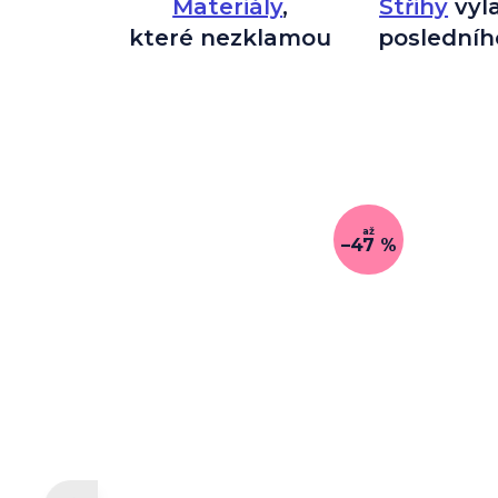
Materiály
,
Střihy
vyl
které nezklamou
posledníh
až
–47 %