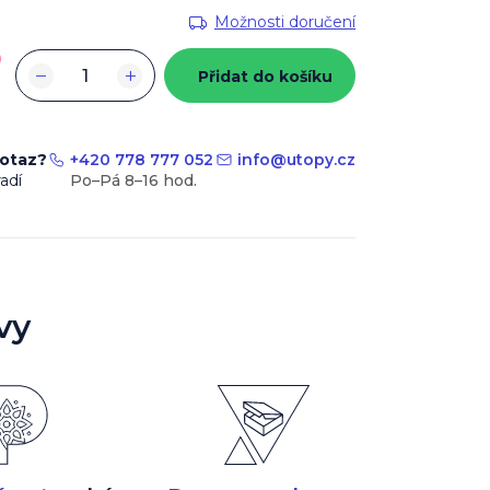
Možnosti doručení
−
+
Přidat do košíku
dotaz?
+420 778 777 052
info
@
utopy.cz
adí
vy