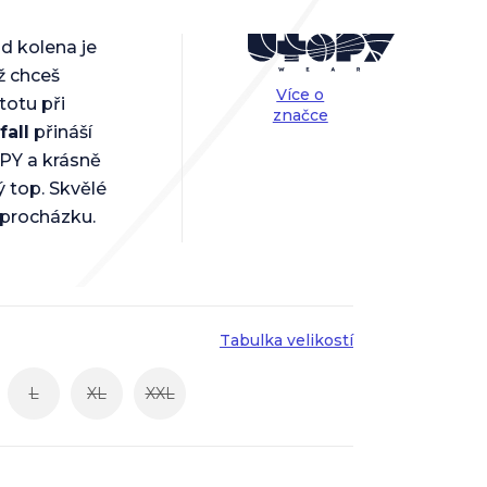
od kolena je
ž chceš
Více o
totu při
značce
fall
přináší
PY a krásně
 top. Skvělé
a procházku.
Tabulka velikostí
L
XL
XXL