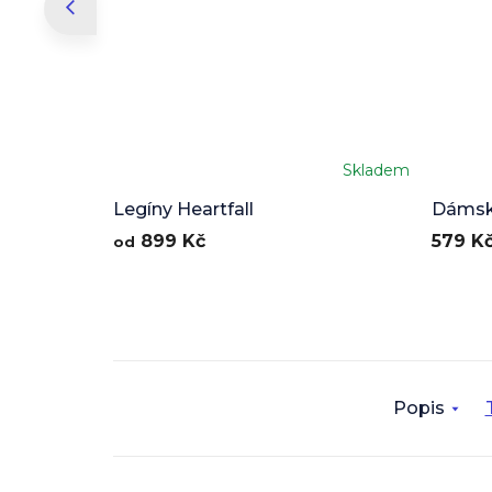
Skladem
Průměr
hodnoc
Legíny Heartfall
Dámská
produkt
899 Kč
579 K
od
je
5,0
z
5
hvězdič
Popis