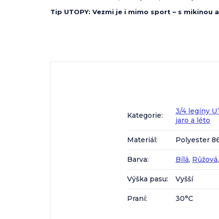
Tip UTOPY: Vezmi je i mimo sport – s mikinou a
3/4 legíny 
Kategorie
:
jaro a léto
Materiál
:
Polyester 8
Barva
:
Bílá
,
Růžová
Výška pasu
:
Vyšší
Praní
:
30°C