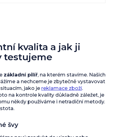
ní kvalita a jak ji
y testujeme
je
základní pilíř
, na kterém stavíme. Našich
vážíme a nechceme je zbytečně vystavovat
ituacím, jako je
reklamace zboží
.
to na kontrole kvality důkladně záležet, je
tomu někdy používáme i netradiční metody.
istota.
né švy