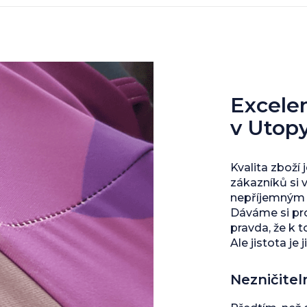
Excelent
v Utop
Kvalita zboží 
zákazníků si 
nepříjemným s
Dáváme si pro
pravda, že k 
Ale jistota je j
Nezničitel