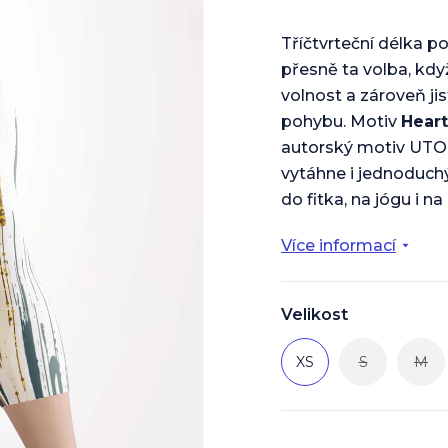
Tříčtvrteční délka p
přesně ta volba, kdy
volnost a zároveň jis
pohybu. Motiv
Heart
autorský motiv UTO
vytáhne i jednoduchý
do fitka, na jógu i n
Více informací
Velikost
XS
S
M