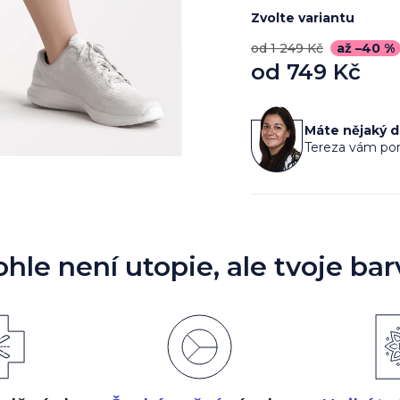
Zvolte variantu
od 1 249 Kč
až –40 %
od
749 Kč
Měrná
cena:
Máte nějaký 
Tereza vám por
ohle není utopie, ale tvoje bar