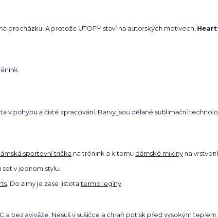
es i na procházku. A protože UTOPY staví na autorských motivech,
Heart
rénink.
ota v pohybu a čisté zpracování. Barvy jsou dělané sublimační technolog
ámská sportovní trička
na trénink a k tomu
dámské mikiny
na vrstvení
i set v jednom stylu.
rts
. Do zimy je zase jistota
termo legíny
.
C a bez aviváže. Nesuš v sušičce a chraň potisk před vysokým teplem.