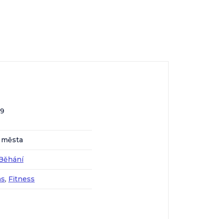
69
o města
Běhání
as
,
Fitness