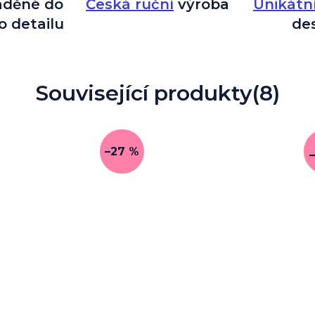
aděné do
Česká ruční
výroba
Unikátn
o detailu
de
Související produkty
(8)
–27 %