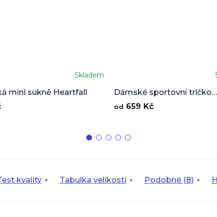
Skladem
né
ení
 mini sukně Heartfall
Dámské sportovní tričko
u
Heartfall
č
659 Kč
od
ek.
Test kvality
Tabulka velikostí
Podobné (8)
H