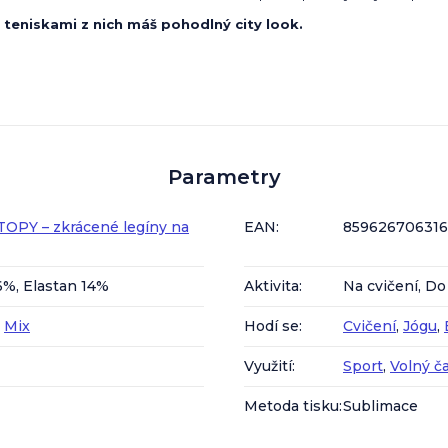
 teniskami z nich máš pohodlný city look.
Parametry
UTOPY – zkrácené legíny na
EAN
:
85962670631
6%, Elastan 14%
Aktivita
:
Na cvičení, D
,
Mix
Hodí se
:
Cvičení
,
Jógu
,
Využití
:
Sport
,
Volný č
Metoda tisku
:
Sublimace