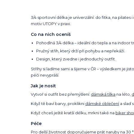
3/4 sportovní délka je univerzální: do fitka, na pilat
motiv UTOPY v praxi.
Co na nich oceníš
Pohodlná 3/4 délka – ideální do tepla a na indoor t
Pružný střih, který drží při pohybu a nepřekáží.
Design, který zvedne i jednoduchý outfit.
Střihy si ladíme sami a šijeme v ČR – výsledkem je jist
péči nevypráší.
Jak je nosit
Vytvoř si outfit bez přemýšlení:
dámská tílka
na léto,
d
Když tě baví barvy, proklikni
dámské oblečení
a slaď s
Když chceš ještě kratší délku, mrkni také na
biker sho
Péče
Pro delší životnost doporučujeme prát naruby na 30 °