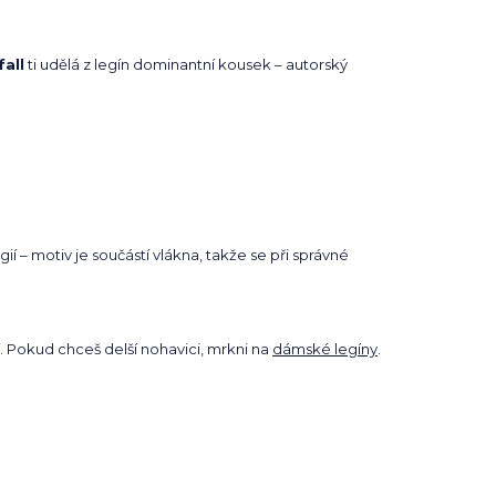
fall
ti udělá z legín dominantní kousek – autorský
ií – motiv je součástí vlákna, takže se při správné
. Pokud chceš delší nohavici, mrkni na
dámské legíny
.