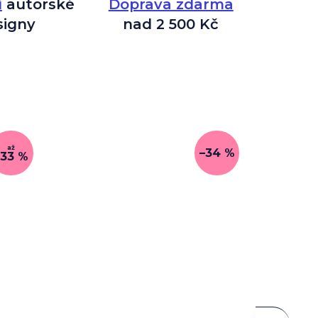
í
autorské
Doprava zdarma
signy
nad 2 500 Kč
až
–34 %
–33 %