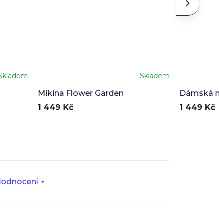
Skladem
Skladem
Mikina Flower Garden
Dámská m
1 449 Kč
1 449 Kč
odnocení