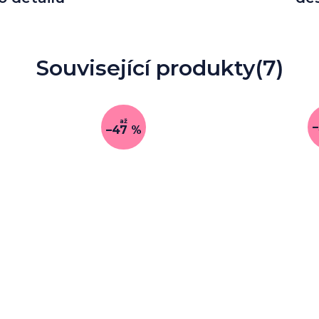
Související produkty
(7)
až
–47 %