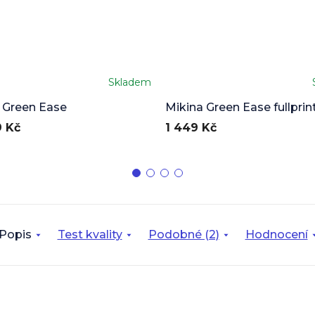
Skladem
 Green Ease
Mikina Green Ease fullprin
 Kč
1 449 Kč
Popis
Test kvality
Podobné (2)
Hodnocení