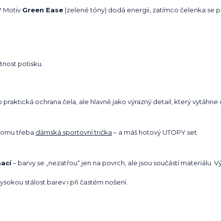
t? Motiv
Green Ease
(zelené tóny) dodá energii, zatímco čelenka se po
.
tnost potisku.
o praktická ochrana čela, ale hlavně jako výrazný detail, který vytáhne c
 tomu třeba
dámská sportovní trička
– a máš hotový UTOPY set.
ací
– barvy se „nezatřou“ jen na povrch, ale jsou součástí materiálu. 
vysokou stálost barev i při častém nošení.