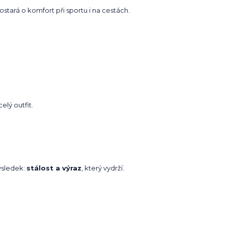
stará o komfort při sportu i na cestách.
elý outfit.
Výsledek:
stálost a výraz
, který vydrží.