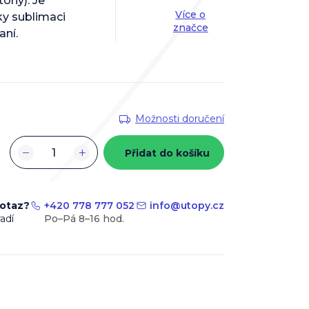
tóny). Je
Více o
ky sublimaci
značce
aní.
Možnosti doručení
−
+
Přidat do košíku
dotaz?
+420 778 777 052
info
@
utopy.cz
adí