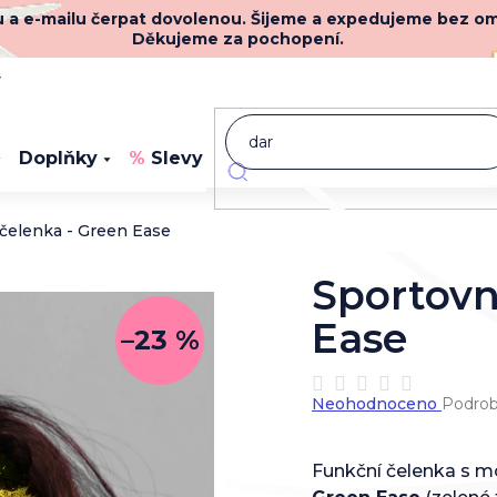
nu a e-mailu čerpat dovolenou. Šijeme a expedujeme bez o
Děkujeme za pochopení.
y
Doplňky
Slevy
Novinky
 čelenka - Green Ease
Sportovn
Ease
–23 %
Průměrné
Neohodnoceno
Podrob
hodnocení
produktu
je
Funkční čelenka s 
0,0