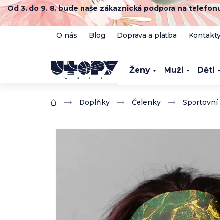
Přejít
Od 3. do 9. 8. bude naše zákaznická podpora na telefo
na
obsah
O nás
Blog
Doprava a platba
Kontakt
Ženy
Muži
Děti
Doplňky
Čelenky
Sportovní
Domů