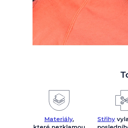
T
Materiály
,
Střihy
vyl
které nezklamou
posledníh