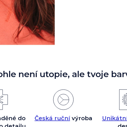
ohle není utopie, ale tvoje bar
aděné do
Česká ruční
výroba
Unikátn
o detailu
de