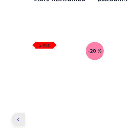
Sleva
–20 %