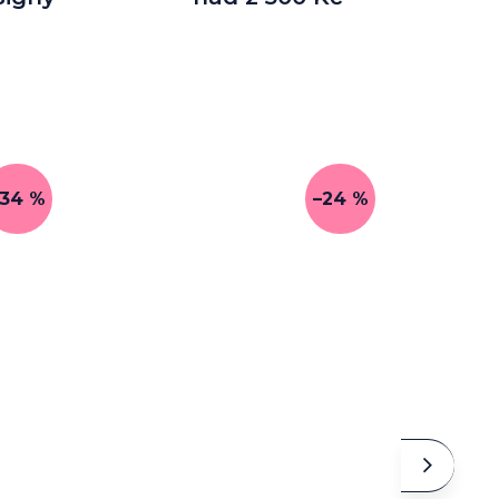
–34 %
–24 %