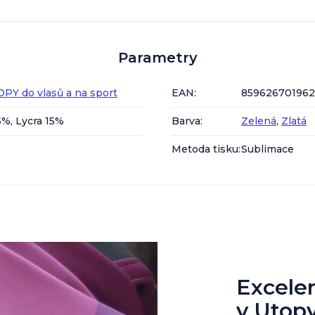
Parametry
PY do vlasů a na sport
EAN
:
85962670196
5%, Lycra 15%
Barva
:
Zelená
,
Zlatá
Metoda tisku
:
Sublimace
Excelent
v Utop