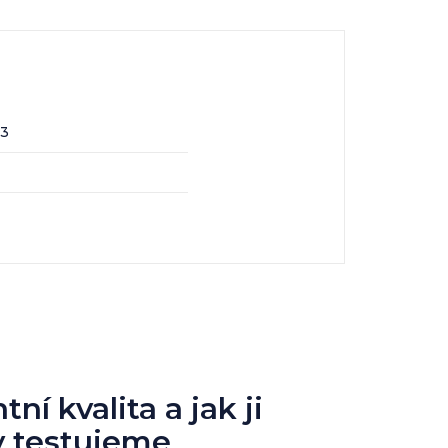
23
ní kvalita a jak ji
y testujeme