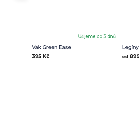
Ušijeme do 3 dnů
Vak Green Ease
Legíny
395 Kč
899
od