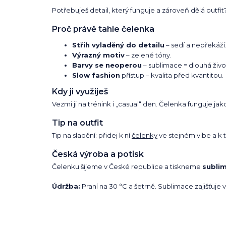
Potřebuješ detail, který funguje a zároveň dělá outfi
Proč právě tahle čelenka
Střih vyladěný do detailu
– sedí a nepřekáží
Výrazný motiv
– zelené tóny.
Barvy se neoperou
– sublimace = dlouhá živo
Slow fashion
přístup – kvalita před kvantitou.
Kdy ji využiješ
Vezmi ji na trénink i „casual“ den. Čelenka funguje jak
Tip na outfit
Tip na sladění: přidej k ní
čelenky
ve stejném vibe a k
Česká výroba a potisk
Čelenku šijeme v České republice a tiskneme
sublim
Údržba:
Praní na 30 °C a šetrně. Sublimace zajišťuje 