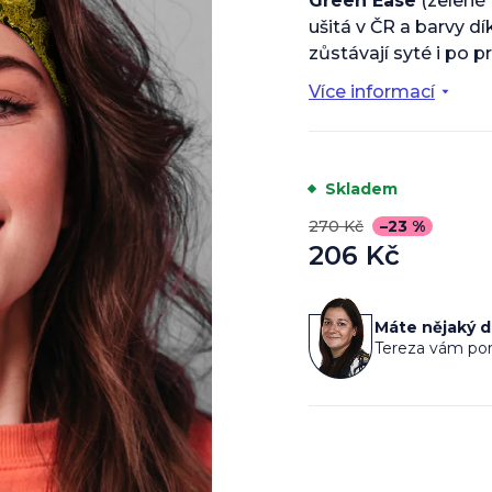
Green Ease
(zelené 
z
5
ušitá v ČR a barvy dí
hvězdiček.
zůstávají syté i po pr
Více informací
Skladem
270 Kč
–23 %
206 Kč
Měrná
cena:
Máte nějaký 
Tereza vám por