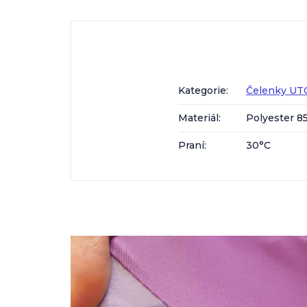
Kategorie
:
Čelenky UTO
Materiál
:
Polyester 8
Praní
:
30°C