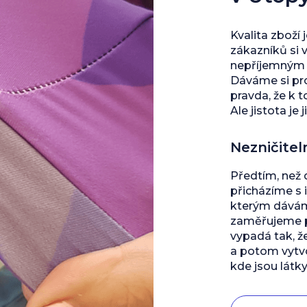
Kvalita zboží 
zákazníků si 
nepříjemným s
Dáváme si pro
pravda, že k 
Ale jistota je j
Nezničitel
Předtím, než
přicházíme s 
kterým dáváme
zaměřujeme př
vypadá tak, ž
a potom vytvo
kde jsou látky