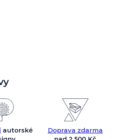
vy
í
autorské
Doprava zdarma
signy
nad 2 500 Kč