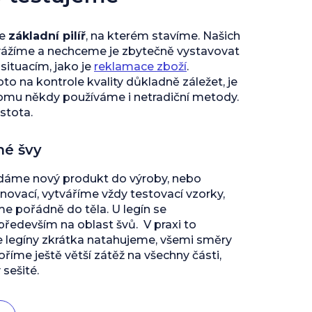
je
základní pilíř
, na kterém stavíme. Našich
vážíme a nechceme je zbytečně vystavovat
ituacím, jako je
reklamace zboží
.
to na kontrole kvality důkladně záležet, je
tomu někdy používáme i netradiční metody.
istota.
né švy
 dáme nový produkt do výroby, nebo
inovací, vytváříme vždy testovací vzorky,
 pořádně do těla. U legín se
edevším na oblast švů. V praxi to
e legíny zkrátka natahujeme, všemi směry
říme ještě větší zátěž na všechny části,
 sešité.