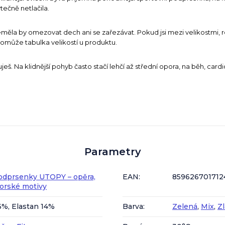
tečně netlačila.
měla by omezovat dech ani se zařezávat. Pokud jsi mezi velikostmi, ro
pomůže tabulka velikostí u produktu.
uješ. Na klidnější pohyb často stačí lehčí až střední opora, na běh, cardio
Parametry
odprsenky UTOPY – opěra,
EAN
:
859626701712
torské motivy
6%, Elastan 14%
Barva
:
Zelená
,
Mix
,
Zl