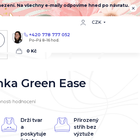
mezení. Na všechny e-maily odpovíme hned po návratu.
CZK
+420 778 777 052
Nákupní
košík
nka Green Ease
nosti hodnocení
Drží tvar
Přirozený
a
střih bez
poskytuje
výztuže