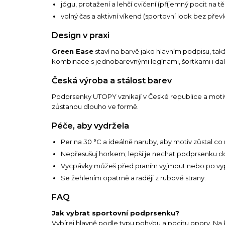
jógu, protažení a lehčí cvičení (příjemný pocit na tě
volný čas a aktivní víkend (sportovní look bez přev
Design v praxi
Green Ease
staví na barvě jako hlavním podpisu, tak
kombinace s jednobarevnými legínami, šortkami i dalš
Česká výroba a stálost barev
Podprsenky UTOPY vznikají v České republice a motivy 
zůstanou dlouho ve formě.
Péče, aby vydržela
Per na 30 °C a ideálně naruby, aby motiv zůstal co 
Nepřesušuj horkem; lepší je nechat podprsenku d
Vycpávky můžeš před praním vyjmout nebo po vyprá
Se žehlením opatrně a raději z rubové strany.
FAQ
Jak vybrat sportovní podprsenku?
Vybírej hlavně podle typu pohybu a pocitu opory. Na kl