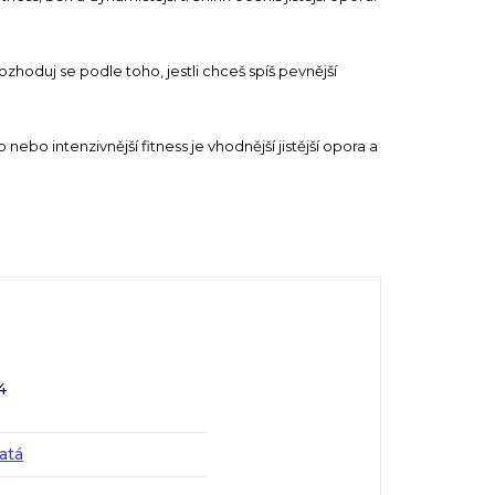
zhoduj se podle toho, jestli chceš spíš pevnější
 nebo intenzivnější fitness je vhodnější jistější opora a
4
atá