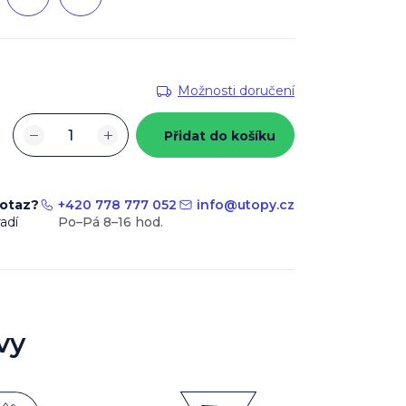
Možnosti doručení
−
+
Přidat do košíku
dotaz?
+420 778 777 052
info
@
utopy.cz
adí
vy