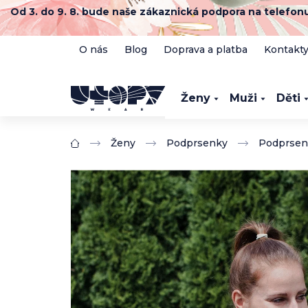
Přejít
Od 3. do 9. 8. bude naše zákaznická podpora na telefo
na
obsah
O nás
Blog
Doprava a platba
Kontakt
Ženy
Muži
Děti
Ženy
Podprsenky
Podprsen
Domů