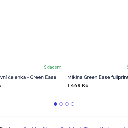
Skladem
vní čelenka - Green Ease
Mikina Green Ease fullprin
č
1 449 Kč