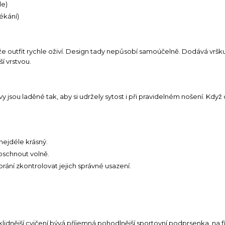
le)
lékání)
že outfit rychle oživí. Design tady nepůsobí samoúčelně. Dodává vršk
í vrstvou.
jsou laděné tak, aby si udržely sytost i při pravidelném nošení. Když
nejdéle krásný.
oschnout volně.
ní zkontrolovat jejich správné usazení.
idnější cvičení bývá příjemná pohodlnější sportovní podprsenka, na fitn