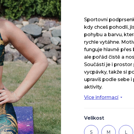
Sportovní podprsenk
kdy chceš pohodlí, ji
pohybu a barvu, kter
rychle vytáhne. Moti
funguje hlavně přes 
ale pořád čistě a nos
Součástí je i prostor
vycpávky, takže si 
upravíš podle sebe i
aktivity.
Více informací
Velikost
S
M
L