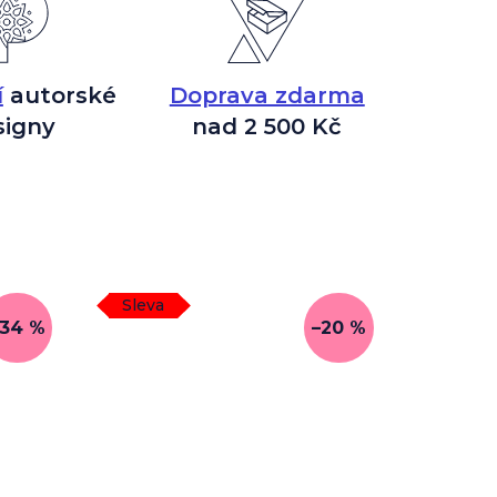
í
autorské
Doprava zdarma
signy
nad 2 500 Kč
Sleva
–34 %
–20 %