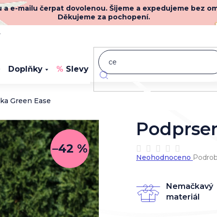
nu a e-mailu čerpat dovolenou. Šijeme a expedujeme bez o
Děkujeme za pochopení.
y
Doplňky
Slevy
Novinky
ka Green Ease
Podprse
–42 %
Průměrné
Neohodnoceno
Podrob
hodnocení
produktu
je
Nemačkavý
0,0
materiál
z
5
hvězdiček.