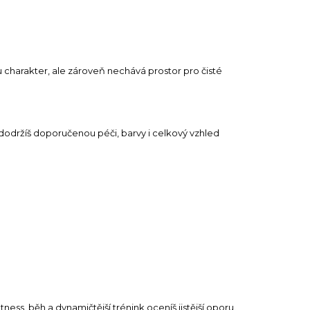
u charakter, ale zároveň nechává prostor pro čisté
 dodržíš doporučenou péči, barvy i celkový vzhled
ess, běh a dynamičtější trénink oceníš jistější oporu.