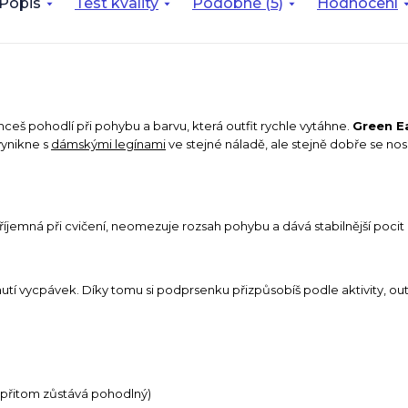
Popis
Test kvality
Podobné (5)
Hodnocení
hceš pohodlí při pohybu a barvu, která outfit rychle vytáhne.
Green E
vynikne s
dámskými legínami
ve stejné náladě, ale stejně dobře se nos
íjemná při cvičení, neomezuje rozsah pohybu a dává stabilnější pocit 
í vycpávek. Díky tomu si podprsenku přizpůsobíš podle aktivity, outfitu 
 a přitom zůstává pohodlný)