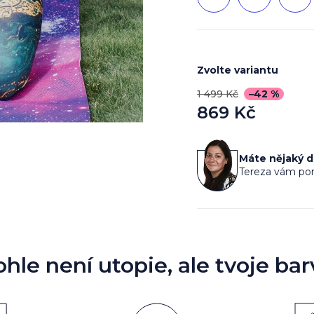
Zvolte variantu
1 499 Kč
–42 %
869 Kč
Měrná
cena:
Máte nějaký 
Tereza vám por
ohle není utopie, ale tvoje bar