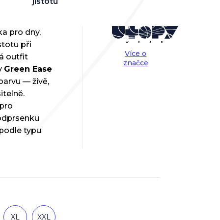
jistotu
a pro dny,
stotu při
Více o
á outfit
značce
v
Green Ease
barvu — živě,
itelně.
 pro
podprsenku
 podle typu
XL
XXL