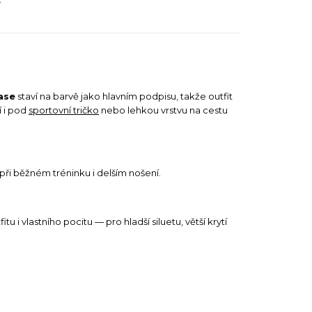
ase
staví na barvě jako hlavním podpisu, takže outfit
í i pod
sportovní tričko
nebo lehkou vrstvu na cestu
při běžném tréninku i delším nošení.
i vlastního pocitu — pro hladší siluetu, větší krytí