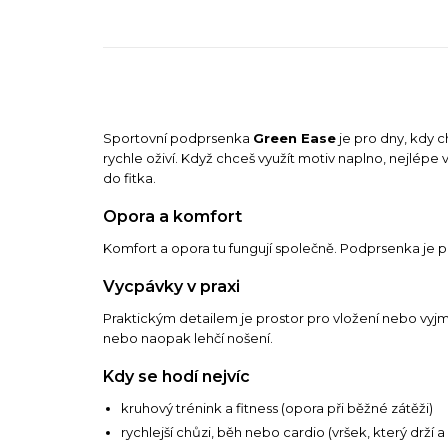
Sportovní podprsenka
Green Ease
je pro dny, kdy c
rychle oživí. Když chceš využít motiv naplno, nejlépe 
do fitka.
Opora a komfort
Komfort a opora tu fungují společně. Podprsenka je př
Vycpávky v praxi
Praktickým detailem je prostor pro vložení nebo vyjmut
nebo naopak lehčí nošení.
Kdy se hodí nejvíc
kruhový trénink a fitness (opora při běžné zátěži)
rychlejší chůzi, běh nebo cardio (vršek, který drží