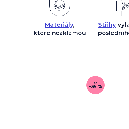
Materiály
,
Střihy
vyl
které nezklamou
posledníh
až
–35 %