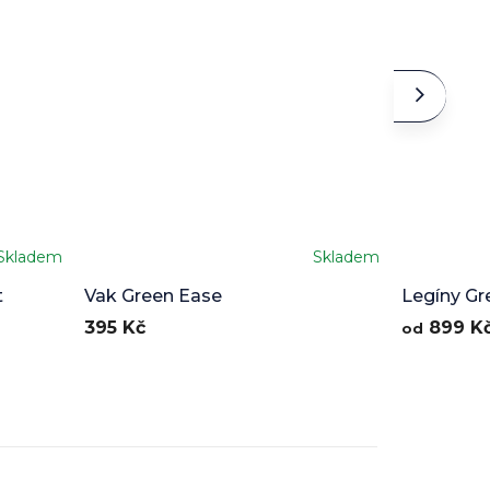
Skladem
Skladem
t
Vak Green Ease
Legíny Gr
395 Kč
899 K
od